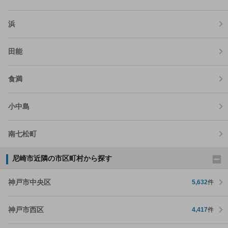
浜
田能
食満
小中島
南七松町
尼崎市近隣の市区町村から探す
神戸市中央区
5,632
件
神戸市西区
4,417
件