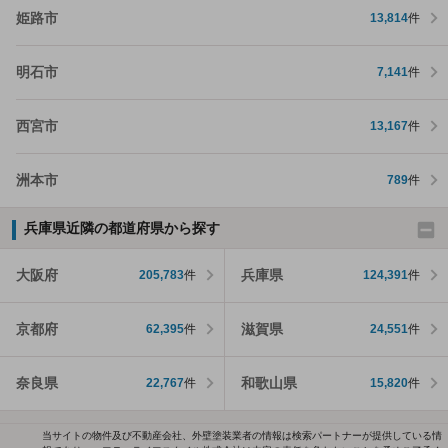
姫路市
13,814
件
明石市
7,141
件
西宮市
13,167
件
洲本市
789
件
兵庫県近隣の都道府県から探す
大阪府
兵庫県
205,783
件
124,391
件
京都府
滋賀県
62,395
件
24,551
件
奈良県
和歌山県
22,767
件
15,820
件
当サイトの物件及び不動産会社、外壁塗装業者の情報は検索パートナーが提供している情