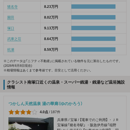
猪名寺
8.23万円
園田
8.02万円
塚口
9.13万円
武庫之荘
8.64万円
杭瀬
8.59万円
※このデータは「ニフティ不動産」に掲載されている物件を元に算出したものです。
(2026年8月8日現在)
※相場情報はあくまで参考値です。目安として活用ください。
クラシスト南塚口近くの温泉・スーパー銭湯・銭湯など温浴施設
情報
つかしん天然温泉 湯の華廊（ゆのかろう）
4.0点
/
187件
兵庫県 / 宝塚 / 【電車でのご利用】 ・ＪＲ
宝塚線「猪名寺駅」 ・阪急伊丹線「稲野