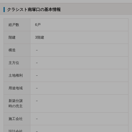
クラシスト南塚口の基本情報
総戸数
6戸
階建
3階建
構造
－
主方位
－
土地権利
－
用途地域
－
新築分譲
－
時の売主
施工会社
－
設計会社
－