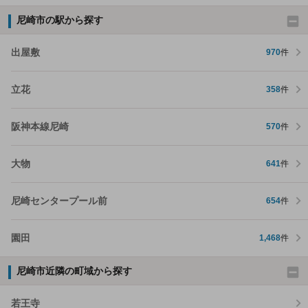
尼崎市の駅から探す
出屋敷
970
件
立花
358
件
阪神本線尼崎
570
件
大物
641
件
尼崎センタープール前
654
件
園田
1,468
件
尼崎市近隣の町域から探す
若王寺