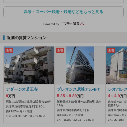
温泉・スーパー銭湯・銭湯などをもっと見る
Powered by
近隣の賃貸マンション
新着
新着
新着
アダージオ若王寺
プレサンス尼崎アルモナ
レオパレ
9
5.35～8.89
4～4.9
万円
万円
万円
福知山線/福知山線塚口駅 徒歩15分
阪神電鉄本線/阪神本線尼崎駅 徒歩
東海道本線（滋賀
12分
徒歩22分
兵庫県尼崎市若王寺2丁目36-1
兵庫県尼崎市西本町2丁目
兵庫県尼崎市稲
築29年5ヶ月 / 4階建
築1年3ヶ月 / 15階建
築28年4ヶ月 /
3DK～3LDK / 41.00～59.89㎡
1K～1LDK / 22.04～33.82㎡
1K / 23.18㎡