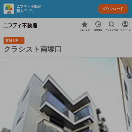
ニフティ不動産
ダウンロード
購入アプリ
カンタン検索
閲覧履歴
マイページ
お気に入り
賃貸1件
クラシスト南塚口