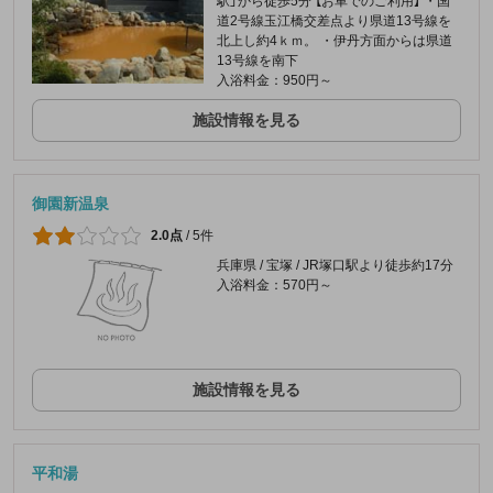
駅」から徒歩5分 【お車でのご利用】 ・国
道2号線玉江橋交差点より県道13号線を
北上し約4ｋｍ。 ・伊丹方面からは県道
13号線を南下
入浴料金：950円～
施設情報を見る
御園新温泉
2.0点
/
5件
兵庫県 / 宝塚 / JR塚口駅より徒歩約17分
入浴料金：570円～
施設情報を見る
平和湯