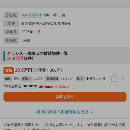
所在地
兵庫県
尼崎市
南塚口町3丁目
交通
阪急電鉄神戸線/塚口駅 徒歩5分
築年月
2025年11月
総階数
3階建
クラシスト南塚口の賃貸物件一覧
16.9万円
（1件）
16.9
万円
（管理費7,000円）
賃貸
1階
3LDK
72.28㎡
不要/1.0ヶ月
階数
間取り
専有面積
敷/礼
情報提供元
詳細を見る
周辺の家賃の相場情報を見る
※物件情報の精度向上にご協力をお願いいたします。物件情報に誤りがある場