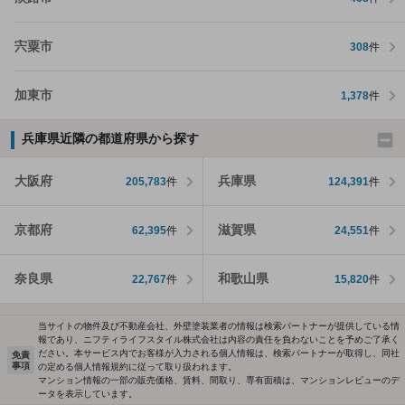
宍粟市
308
件
加東市
1,378
件
兵庫県近隣の都道府県から探す
大阪府
兵庫県
205,783
件
124,391
件
京都府
滋賀県
62,395
件
24,551
件
奈良県
和歌山県
22,767
件
15,820
件
当サイトの物件及び不動産会社、外壁塗装業者の情報は検索パートナーが提供している情
報であり、ニフティライフスタイル株式会社は内容の責任を負わないことを予めご了承く
ださい。本サービス内でお客様が入力される個人情報は、検索パートナーが取得し、同社
免責
事項
の定める個人情報規約に従って取り扱われます。
マンション情報の一部の販売価格、賃料、間取り、専有面積は、マンションレビューのデ
ータを表示しています。