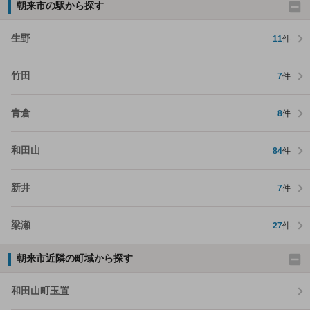
朝来市の駅から探す
生野
11
件
竹田
7
件
青倉
8
件
和田山
84
件
新井
7
件
梁瀬
27
件
朝来市近隣の町域から探す
和田山町玉置