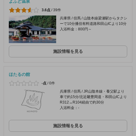
よふど温泉
3.6点
/
39件
兵庫県 / 但馬 / 山陰本線梁瀬駅からタクシ
ーで10分播但有料道路和田山ICより10分
入浴料金：800円～
施設情報を見る
ほたるの館
-点
/
0件
兵庫県 / 但馬 / JR山陰本線・養父駅より
車で約15分/北近畿豊岡道・和田山ICより
R312→R104経由で約30分
入浴料金：-
施設情報を見る