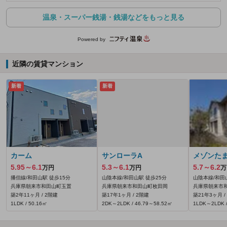
温泉・スーパー銭湯・銭湯などをもっと見る
Powered by
近隣の賃貸マンション
新着
新着
カーム
サンローラA
メゾンた
5.95～6.1
5.3～6.1
5.7～6.2
万円
万円
万
播但線/和田山駅 徒歩15分
山陰本線/和田山駅 徒歩25分
山陰本線/和田
兵庫県朝来市和田山町玉置
兵庫県朝来市和田山町枚田岡
兵庫県朝来市
築2年11ヶ月 / 2階建
築17年1ヶ月 / 2階建
築21年3ヶ月 /
1LDK / 50.16㎡
2DK～2LDK / 46.79～58.52㎡
1LDK～2LDK /