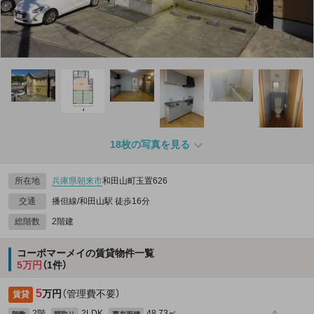
18枚の写真を見る
所在地
兵庫県
朝来市
和田山町玉置626
交通
播但線/和田山駅 徒歩16分
総階数
2階建
コーポマーメイの賃貸物件一覧
5万円
（1件）
5
万円
（管理費不要）
賃貸
2階
2LDK
48.73㎡