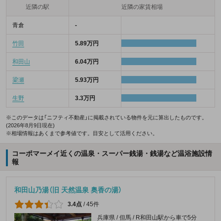
近隣の駅
近隣の家賃相場
青倉
-
竹田
5.89万円
和田山
6.04万円
梁瀬
5.93万円
生野
3.3万円
※このデータは「ニフティ不動産」に掲載されている物件を元に算出したものです。
(2026年8月9日現在)
※相場情報はあくまで参考値です。目安として活用ください。
コーポマーメイ近くの温泉・スーパー銭湯・銭湯など温浴施設情
報
和田山乃湯（旧 天然温泉 奥香の湯）
3.4点
/
45件
兵庫県 / 但馬 / R和田山駅から車で5分