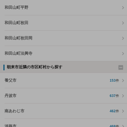
和田山町平野
和田山町枚田
和田山町枚田岡
和田山町法興寺
朝来市近隣の市区町村から探す
養父市
153
件
丹波市
637
件
南あわじ市
462
件
淡路市
468
件