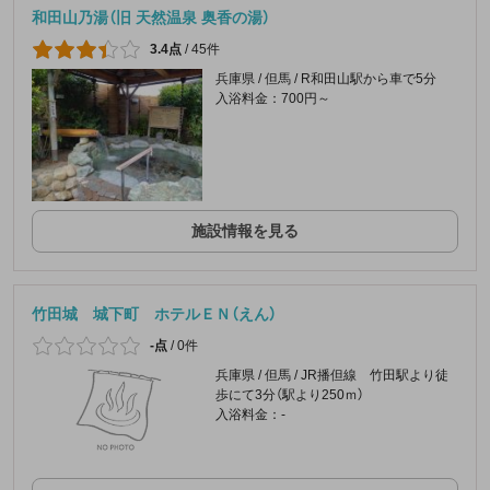
和田山乃湯（旧 天然温泉 奥香の湯）
3.4点
/
45件
兵庫県 / 但馬 / R和田山駅から車で5分
入浴料金：700円～
施設情報を見る
竹田城 城下町 ホテルＥＮ（えん）
-点
/
0件
兵庫県 / 但馬 / JR播但線 竹田駅より徒
歩にて3分（駅より250ｍ）
入浴料金：-