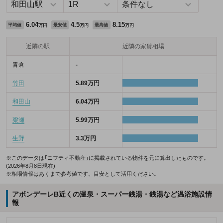
6.04
4.5
8.15
平均値
最安値
最高値
万円
万円
万円
近隣の駅
近隣の家賃相場
青倉
-
竹田
5.89万円
和田山
6.04万円
梁瀬
5.99万円
生野
3.3万円
※このデータは「ニフティ不動産」に掲載されている物件を元に算出したものです。
(2026年8月8日現在)
※相場情報はあくまで参考値です。目安として活用ください。
アボンデーレB近くの温泉・スーパー銭湯・銭湯など温浴施設情
報