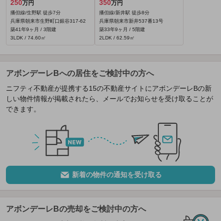
250
350
万円
万円
播但線/生野駅 徒歩7分
播但線/新井駅 徒歩8分
兵庫県朝来市生野町口銀谷317‐62
兵庫県朝来市新井537番13号
築41年9ヶ月 / 3階建
築33年9ヶ月 / 5階建
3LDK / 74.60㎡
2LDK / 62.59㎡
アボンデーレBへの居住をご検討中の方へ
ニフティ不動産が提携する15の不動産サイトにアボンデーレBの新
しい物件情報が掲載されたら、メールでお知らせを受け取ることが
できます。
新着の物件の通知を受け取る
アボンデーレBの売却をご検討中の方へ