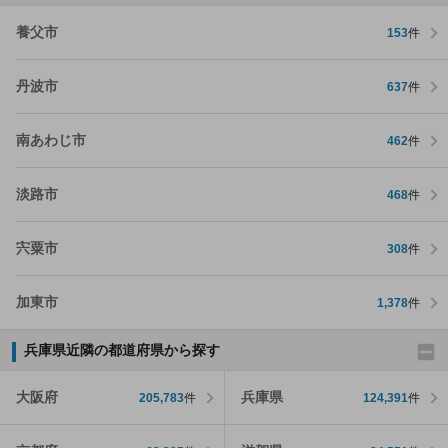
養父市
153
件
丹波市
637
件
南あわじ市
462
件
淡路市
468
件
宍粟市
308
件
加東市
1,378
件
兵庫県近隣の都道府県から探す
大阪府
兵庫県
205,783
件
124,391
件