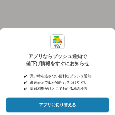
アプリならプッシュ通知で
値下げ情報をすぐにお知らせ
対応機種
個人情報保護ポリシー
利用規約
運営会社
✔️
買い時を逃さない便利なプッシュ通知
ヘルプ・お問い合わせ
採用情報
✔️
高速表示で似た物件も見つけやすい
✔️
周辺相場がひと目でわかる地図検索
アプリに切り替える
©NIFTY Lifestyle Co., Ltd.