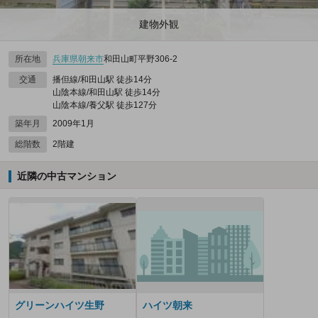
建物外観
所在地
兵庫県
朝来市
和田山町平野306‐2
交通
播但線/和田山駅 徒歩14分
山陰本線/和田山駅 徒歩14分
山陰本線/養父駅 徒歩127分
築年月
2009年1月
総階数
2階建
近隣の中古マンション
グリーンハイツ生野
ハイツ朝来