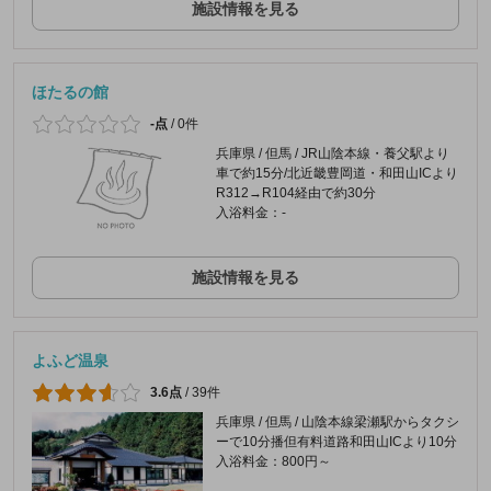
施設情報を見る
ほたるの館
-点
/
0件
兵庫県 / 但馬 / JR山陰本線・養父駅より
車で約15分/北近畿豊岡道・和田山ICより
R312→R104経由で約30分
入浴料金：-
施設情報を見る
よふど温泉
3.6点
/
39件
兵庫県 / 但馬 / 山陰本線梁瀬駅からタクシ
ーで10分播但有料道路和田山ICより10分
入浴料金：800円～