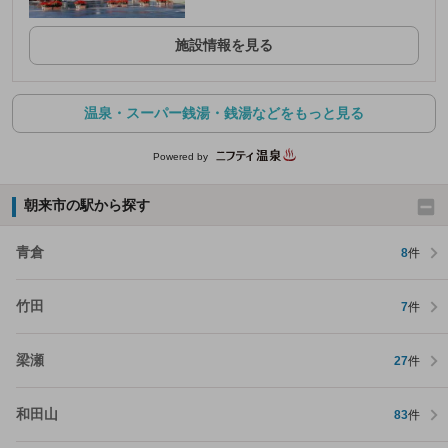
施設情報を見る
温泉・スーパー銭湯・銭湯などをもっと見る
Powered by
朝来市の駅から探す
青倉
8
件
竹田
7
件
梁瀬
27
件
和田山
83
件