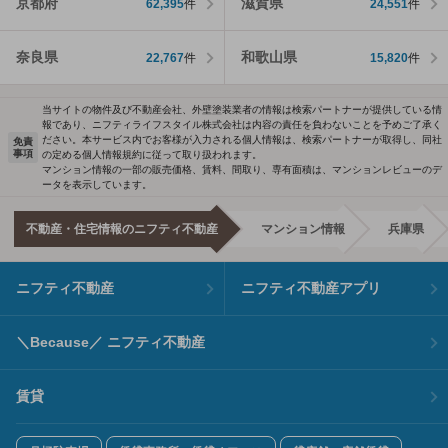
京都府
滋賀県
62,395
件
24,551
件
奈良県
和歌山県
22,767
件
15,820
件
当サイトの物件及び不動産会社、外壁塗装業者の情報は検索パートナーが提供している情
報であり、ニフティライフスタイル株式会社は内容の責任を負わないことを予めご了承く
ださい。本サービス内でお客様が入力される個人情報は、検索パートナーが取得し、同社
免責
事項
の定める個人情報規約に従って取り扱われます。
マンション情報の一部の販売価格、賃料、間取り、専有面積は、マンションレビューのデ
ータを表示しています。
不動産・住宅情報のニフティ不動産
マンション情報
兵庫県
ニフティ不動産
ニフティ不動産アプリ
＼Because／ ニフティ不動産
賃貸