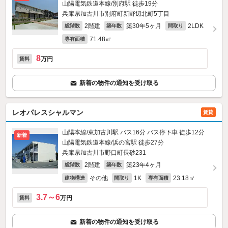
山陽電気鉄道本線/別府駅 徒歩19分
兵庫県加古川市別府町新野辺北町5丁目
2階建
築30年5ヶ月
2LDK
総階数
築年数
間取り
71.48㎡
専有面積
8
万円
賃料
新着の物件の通知を受け取る
レオパレスシャルマン
賃貸
山陽本線/東加古川駅 バス16分 バス停下車 徒歩12分
新着
山陽電気鉄道本線/浜の宮駅 徒歩27分
兵庫県加古川市野口町長砂231
2階建
築23年4ヶ月
総階数
築年数
その他
1K
23.18㎡
建物構造
間取り
専有面積
3.7～6
万円
賃料
新着の物件の通知を受け取る