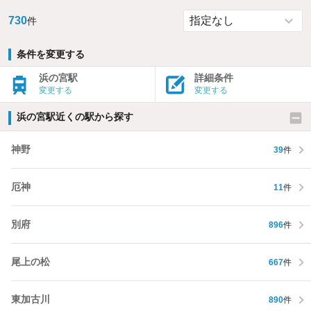
730
件
条件を変更する
浜の宮駅
詳細条件
変更する
変更する
浜の宮駅近くの駅から探す
神野
39
件
厄神
11
件
別府
896
件
尾上の松
667
件
東加古川
890
件