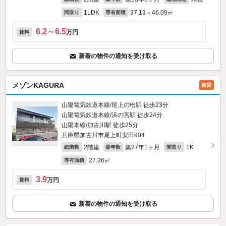
1LDK
37.13～46.09㎡
間取り
専有面積
6.2～6.5
万円
賃料
新着の物件の通知を受け取る
メゾンKAGURA
賃貸
山陽電気鉄道本線/尾上の松駅 徒歩23分
山陽電気鉄道本線/浜の宮駅 徒歩24分
山陽本線/加古川駅 徒歩25分
兵庫県加古川市尾上町安田904
2階建
築27年1ヶ月
1K
総階数
築年数
間取り
27.36㎡
専有面積
3.9
万円
賃料
新着の物件の通知を受け取る