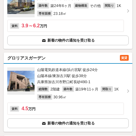
築24年6ヶ月
その他
1K
築年数
建物構造
間取り
23.18㎡
専有面積
3.9～6.2
万円
賃料
新着の物件の通知を受け取る
グロリアスガーデン
賃貸
山陽電気鉄道本線/浜の宮駅 徒歩24分
山陽本線/東加古川駅 徒歩38分
兵庫県加古川市野口町長砂490‐1
2階建
築19年11ヶ月
1K
総階数
築年数
間取り
30.96㎡
専有面積
4.5
万円
賃料
新着の物件の通知を受け取る