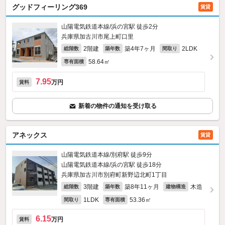
グッドフィーリング369
賃貸
山陽電気鉄道本線/浜の宮駅 徒歩2分
兵庫県加古川市尾上町口里
2階建
築4年7ヶ月
2LDK
総階数
築年数
間取り
58.64㎡
専有面積
7.95
万円
賃料
新着の物件の通知を受け取る
アネックス
賃貸
山陽電気鉄道本線/別府駅 徒歩9分
山陽電気鉄道本線/浜の宮駅 徒歩18分
兵庫県加古川市別府町新野辺北町1丁目
3階建
築8年11ヶ月
木造
総階数
築年数
建物構造
1LDK
53.36㎡
間取り
専有面積
6.15
万円
賃料