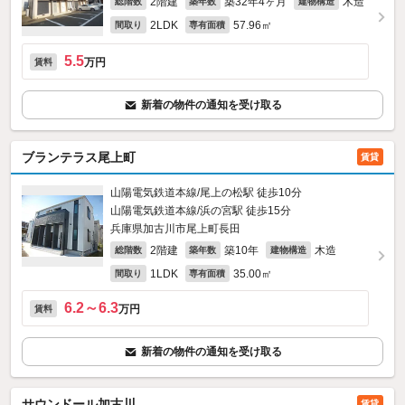
2階建
築32年4ヶ月
木造
総階数
築年数
建物構造
2LDK
57.96㎡
間取り
専有面積
5.5
万円
賃料
新着の物件の通知を受け取る
ブランテラス尾上町
賃貸
山陽電気鉄道本線/尾上の松駅 徒歩10分
山陽電気鉄道本線/浜の宮駅 徒歩15分
兵庫県加古川市尾上町長田
2階建
築10年
木造
総階数
築年数
建物構造
1LDK
35.00㎡
間取り
専有面積
6.2～6.3
万円
賃料
新着の物件の通知を受け取る
サウンドール加古川
賃貸