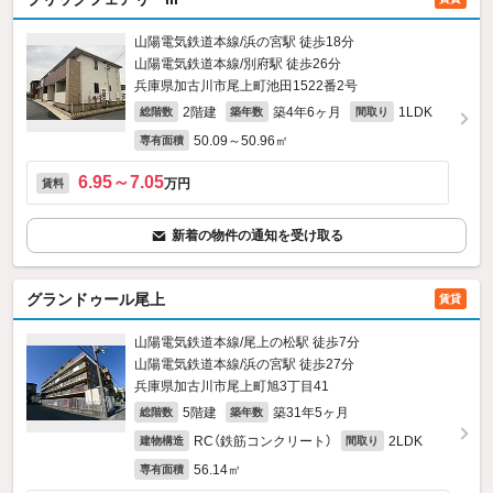
山陽電気鉄道本線/浜の宮駅 徒歩18分
山陽電気鉄道本線/別府駅 徒歩26分
兵庫県加古川市尾上町池田1522番2号
2階建
築4年6ヶ月
1LDK
総階数
築年数
間取り
50.09～50.96㎡
専有面積
6.95～7.05
万円
賃料
新着の物件の通知を受け取る
グランドゥール尾上
賃貸
山陽電気鉄道本線/尾上の松駅 徒歩7分
山陽電気鉄道本線/浜の宮駅 徒歩27分
兵庫県加古川市尾上町旭3丁目41
5階建
築31年5ヶ月
総階数
築年数
RC（鉄筋コンクリート）
2LDK
建物構造
間取り
56.14㎡
専有面積