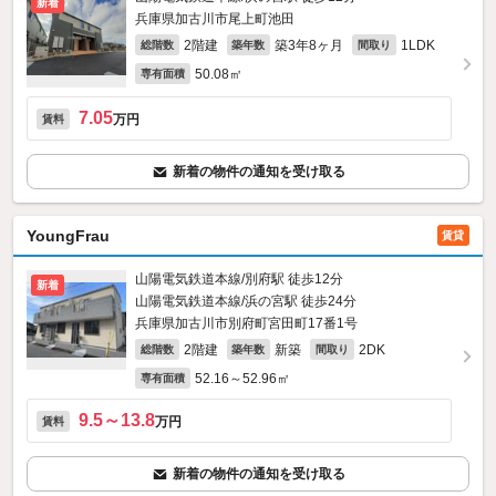
新着
兵庫県加古川市尾上町池田
2階建
築3年8ヶ月
1LDK
総階数
築年数
間取り
50.08㎡
専有面積
7.05
万円
賃料
新着の物件の通知を受け取る
YoungFrau
賃貸
山陽電気鉄道本線/別府駅 徒歩12分
新着
山陽電気鉄道本線/浜の宮駅 徒歩24分
兵庫県加古川市別府町宮田町17番1号
2階建
新築
2DK
総階数
築年数
間取り
52.16～52.96㎡
専有面積
9.5～13.8
万円
賃料
新着の物件の通知を受け取る