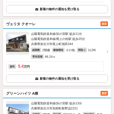
新着の物件の通知を受け取る
ヴェリタ クオーレ
賃貸
山陽電気鉄道本線/浜の宮駅 徒歩11分
山陽電気鉄道本線/尾上の松駅 徒歩25分
兵庫県加古川市尾上町池田344
2階建
その他
1LDK
総階数
建物構造
間取り
46.24㎡
専有面積
5.4
万円
賃料
新着の物件の通知を受け取る
グリーンハイツ A棟
賃貸
山陽電気鉄道本線/浜の宮駅 徒歩13分
兵庫県加古川市別府町新野辺2221