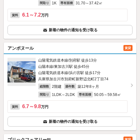
1K
31.70～37.42㎡
間取り
専有面積
6.1～7.2
万円
賃料
新着の物件の通知を受け取る
アンボヌール
賃貸
山陽電気鉄道本線/別府駅 徒歩13分
山陽本線/東加古川駅 徒歩45分
山陽電気鉄道本線/浜の宮駅 徒歩17分
兵庫県加古川市別府町新野辺北町2丁目74
2階建
築12年8ヶ月
総階数
築年数
1LDK～2LDK
50.05～59.58㎡
間取り
専有面積
6.7～9.8
万円
賃料
新着の物件の通知を受け取る
ブリックフェアリーIII
賃貸