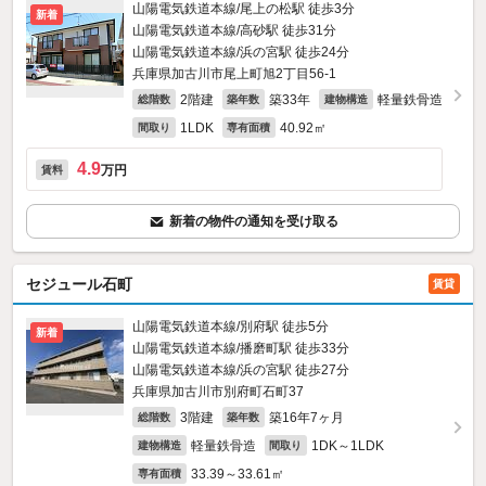
山陽電気鉄道本線/尾上の松駅 徒歩3分
新着
山陽電気鉄道本線/高砂駅 徒歩31分
山陽電気鉄道本線/浜の宮駅 徒歩24分
兵庫県加古川市尾上町旭2丁目56‐1
2階建
築33年
軽量鉄骨造
総階数
築年数
建物構造
1LDK
40.92㎡
間取り
専有面積
4.9
万円
賃料
新着の物件の通知を受け取る
セジュール石町
賃貸
山陽電気鉄道本線/別府駅 徒歩5分
新着
山陽電気鉄道本線/播磨町駅 徒歩33分
山陽電気鉄道本線/浜の宮駅 徒歩27分
兵庫県加古川市別府町石町37
3階建
築16年7ヶ月
総階数
築年数
軽量鉄骨造
1DK～1LDK
建物構造
間取り
33.39～33.61㎡
専有面積