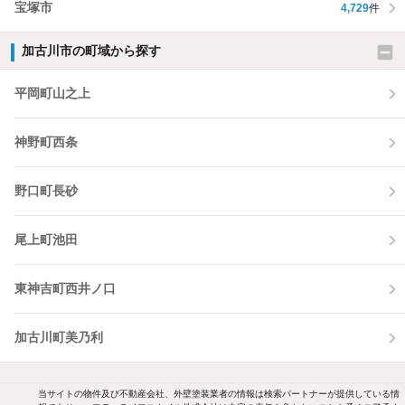
宝塚市
4,729
件
加古川市の町域から探す
平岡町山之上
神野町西条
野口町長砂
尾上町池田
東神吉町西井ノ口
加古川町美乃利
当サイトの物件及び不動産会社、外壁塗装業者の情報は検索パートナーが提供している情