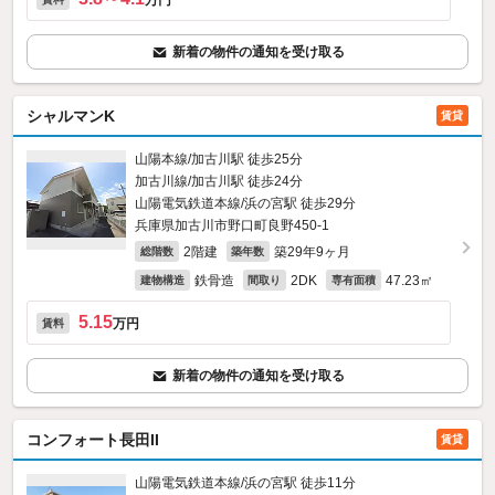
万円
新着の物件の通知を受け取る
シャルマンK
賃貸
山陽本線/加古川駅 徒歩25分
加古川線/加古川駅 徒歩24分
山陽電気鉄道本線/浜の宮駅 徒歩29分
兵庫県加古川市野口町良野450‐1
2階建
築29年9ヶ月
総階数
築年数
鉄骨造
2DK
47.23㎡
建物構造
間取り
専有面積
5.15
万円
賃料
新着の物件の通知を受け取る
コンフォート長田II
賃貸
山陽電気鉄道本線/浜の宮駅 徒歩11分