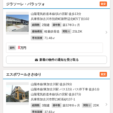
ジラソーレ・パラッツォ
賃貸
山陽電気鉄道本線/浜の宮駅 徒歩13分
兵庫県加古川市別府町新野辺北町5丁目102
2階建
築17年3ヶ月
総階数
築年数
軽量鉄骨造
2SLDK
建物構造
間取り
71.48㎡
専有面積
8
万円
賃料
新着の物件の通知を受け取る
エスポワールささゆり
賃貸
山陽本線/東加古川駅 徒歩29分
山陽本線/東加古川駅 バス12分 バス停下車 徒歩1分
山陽電気鉄道本線/浜の宮駅 徒歩27分
兵庫県加古川市野口町長砂137‐1
3階建
築32年8ヶ月
2DK
総階数
築年数
間取り
37.83㎡
専有面積