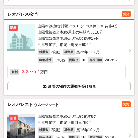
レオパレス松浦
賃貸
山陽本線/加古川駅 バス16分 バス停下車 徒歩4分
新着
山陽電気鉄道本線/尾上の松駅 徒歩16分
山陽電気鉄道本線/浜の宮駅 徒歩17分
兵庫県加古川市尾上町安田607‐1
2階建
築26年11ヶ月
総階数
築年数
その他
1K
20.28㎡
建物構造
間取り
専有面積
3.3～5.1
万円
賃料
新着の物件の通知を受け取る
レオパレストゥルーハート
賃貸
山陽電気鉄道本線/浜の宮駅 徒歩8分
新着
兵庫県加古川市尾上町口里760‐1
2階建
築16年10ヶ月
総階数
築年数
建物構造
間取り
専有面積