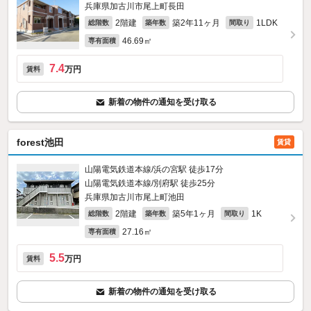
兵庫県加古川市尾上町長田
2階建
築2年11ヶ月
1LDK
総階数
築年数
間取り
46.69㎡
専有面積
7.4
万円
賃料
新着の物件の通知を受け取る
forest池田
賃貸
山陽電気鉄道本線/浜の宮駅 徒歩17分
山陽電気鉄道本線/別府駅 徒歩25分
兵庫県加古川市尾上町池田
2階建
築5年1ヶ月
1K
総階数
築年数
間取り
27.16㎡
専有面積
5.5
万円
賃料
新着の物件の通知を受け取る