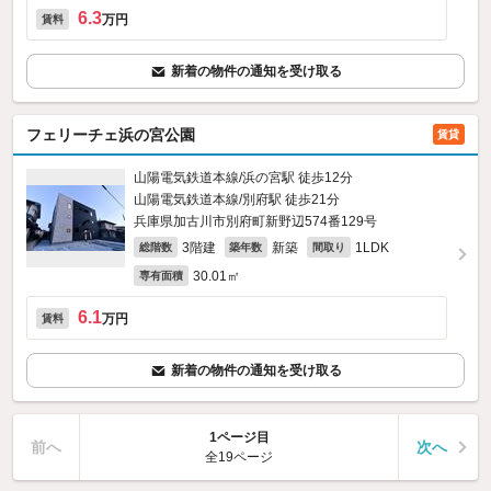
6.3
万円
賃料
新着の物件の通知を受け取る
フェリーチェ浜の宮公園
賃貸
山陽電気鉄道本線/浜の宮駅 徒歩12分
山陽電気鉄道本線/別府駅 徒歩21分
兵庫県加古川市別府町新野辺574番129号
3階建
新築
1LDK
総階数
築年数
間取り
30.01㎡
専有面積
6.1
万円
賃料
新着の物件の通知を受け取る
1ページ目
前へ
次へ
全19ページ