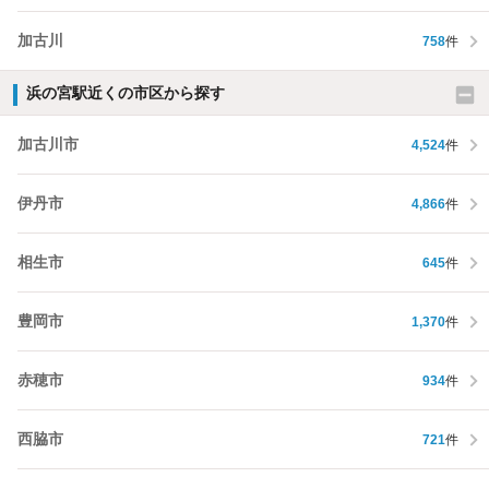
加古川
758
件
浜の宮駅近くの市区から探す
加古川市
4,524
件
伊丹市
4,866
件
相生市
645
件
豊岡市
1,370
件
赤穂市
934
件
西脇市
721
件