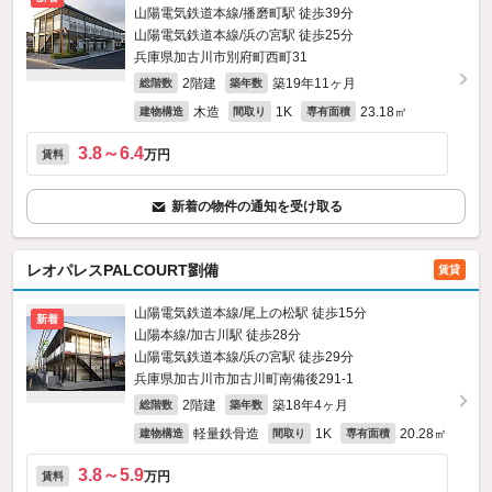
山陽電気鉄道本線/播磨町駅 徒歩39分
山陽電気鉄道本線/浜の宮駅 徒歩25分
兵庫県加古川市別府町西町31
2階建
築19年11ヶ月
総階数
築年数
木造
1K
23.18㎡
建物構造
間取り
専有面積
3.8～6.4
万円
賃料
新着の物件の通知を受け取る
レオパレスPALCOURT劉備
賃貸
山陽電気鉄道本線/尾上の松駅 徒歩15分
新着
山陽本線/加古川駅 徒歩28分
山陽電気鉄道本線/浜の宮駅 徒歩29分
兵庫県加古川市加古川町南備後291‐1
2階建
築18年4ヶ月
総階数
築年数
軽量鉄骨造
1K
20.28㎡
建物構造
間取り
専有面積
3.8～5.9
万円
賃料