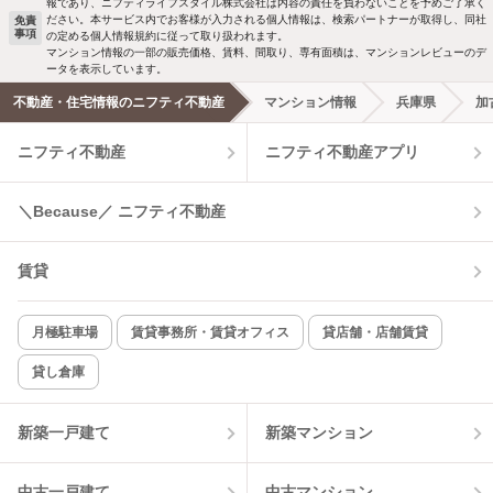
報であり、ニフティライフスタイル株式会社は内容の責任を負わないことを予めご了承く
ださい。本サービス内でお客様が入力される個人情報は、検索パートナーが取得し、同社
免責
事項
の定める個人情報規約に従って取り扱われます。
マンション情報の一部の販売価格、賃料、間取り、専有面積は、マンションレビューのデ
ータを表示しています。
不動産・住宅情報のニフティ不動産
マンション情報
兵庫県
加
ニフティ不動産
ニフティ不動産アプリ
＼Because／ ニフティ不動産
賃貸
月極駐車場
賃貸事務所・賃貸オフィス
貸店舗・店舗賃貸
貸し倉庫
新築一戸建て
新築マンション
中古一戸建て
中古マンション