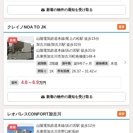
新着の物件の通知を受け取る
クレイノNOA TO JK
賃貸
山陽電気鉄道本線/尾上の松駅 徒歩15分
新着
加古川線/加古川駅 徒歩32分
山陽電気鉄道本線/浜の宮駅 徒歩31分
兵庫県加古川市加古川町南備後148‐4
2階建
築9年7ヶ月
木造
総階数
築年数
建物構造
1K
26.37～31.42㎡
間取り
専有面積
4.6～6.9
万円
賃料
新着の物件の通知を受け取る
レオパレスCONFORT加古川
賃貸
山陽電気鉄道本線/浜の宮駅 徒歩12分
新着
兵庫県加古川市野口町長砂