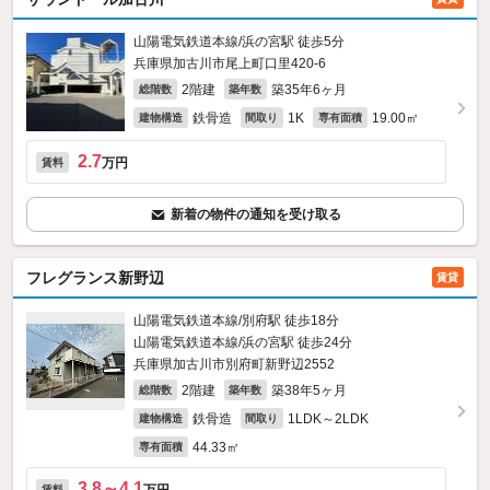
山陽電気鉄道本線/浜の宮駅 徒歩5分
兵庫県加古川市尾上町口里420‐6
2階建
築35年6ヶ月
総階数
築年数
鉄骨造
1K
19.00㎡
建物構造
間取り
専有面積
2.7
万円
賃料
新着の物件の通知を受け取る
フレグランス新野辺
賃貸
山陽電気鉄道本線/別府駅 徒歩18分
山陽電気鉄道本線/浜の宮駅 徒歩24分
兵庫県加古川市別府町新野辺2552
2階建
築38年5ヶ月
総階数
築年数
鉄骨造
1LDK～2LDK
建物構造
間取り
44.33㎡
専有面積
3.8～4.1
賃料