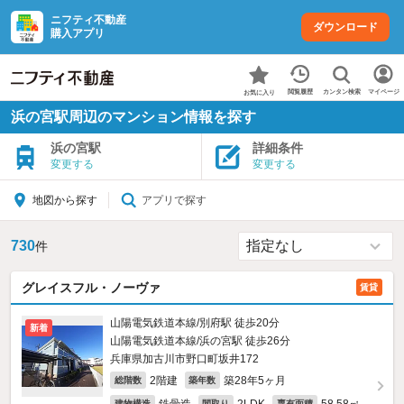
ニフティ不動産
ダウンロード
購入アプリ
カンタン検索
閲覧履歴
マイページ
お気に入り
浜の宮駅周辺のマンション情報を探す
浜の宮駅
詳細条件
変更する
変更する
アプリで探す
地図から探す
730
件
グレイスフル・ノーヴァ
賃貸
山陽電気鉄道本線/別府駅 徒歩20分
新着
山陽電気鉄道本線/浜の宮駅 徒歩26分
兵庫県加古川市野口町坂井172
2階建
築28年5ヶ月
総階数
築年数
建物構造
間取り
専有面積