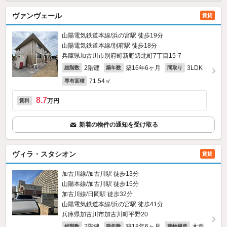
ヴァンヴェール
賃貸
山陽電気鉄道本線/浜の宮駅 徒歩19分
山陽電気鉄道本線/別府駅 徒歩18分
兵庫県加古川市別府町新野辺北町7丁目15‐7
2階建
築16年6ヶ月
3LDK
総階数
築年数
間取り
71.54㎡
専有面積
8.7
万円
賃料
新着の物件の通知を受け取る
ヴィラ・スタシオン
賃貸
加古川線/加古川駅 徒歩13分
山陽本線/加古川駅 徒歩15分
加古川線/日岡駅 徒歩32分
山陽電気鉄道本線/浜の宮駅 徒歩41分
兵庫県加古川市加古川町平野20
2階建
築18年6ヶ月
木造
総階数
築年数
建物構造