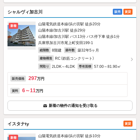
シャルヴィ加古川
販売
賃貸
山陽電気鉄道本線/浜の宮駅 徒歩20分
新着
山陽本線/加古川駅 徒歩29分
山陽本線/加古川駅 バス13分 バス停下車 徒歩1分
兵庫県加古川市尾上町安田199‐1
8階建
築32年5ヶ月
総階数
築年数
RC（鉄筋コンクリート）
建物構造
2LDK～4LDK
57.00～81.90㎡
間取り
専有面積
297
万円
販売価格
6～11
万円
賃料
新着の物件の通知を受け取る
イスタナty
賃貸
山陽電気鉄道本線/浜の宮駅 徒歩10分
新着