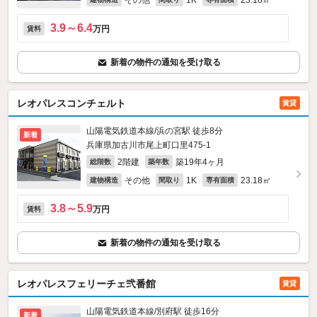
その他
1K
23.18㎡
3.9～6.4
万円
賃料
新着の物件の通知を受け取る
レオパレスコンチェルト
賃貸
山陽電気鉄道本線/浜の宮駅 徒歩8分
新着
兵庫県加古川市尾上町口里475‐1
2階建
築19年4ヶ月
総階数
築年数
その他
1K
23.18㎡
建物構造
間取り
専有面積
3.8～5.9
万円
賃料
新着の物件の通知を受け取る
レオパレスフェリーチェ弐番館
賃貸
山陽電気鉄道本線/別府駅 徒歩16分
新着