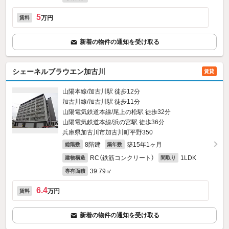
5
万円
賃料
新着の物件の通知を受け取る
シェーネルブラウエン加古川
賃貸
山陽本線/加古川駅 徒歩12分
加古川線/加古川駅 徒歩11分
山陽電気鉄道本線/尾上の松駅 徒歩32分
山陽電気鉄道本線/浜の宮駅 徒歩36分
兵庫県加古川市加古川町平野350
8階建
築15年1ヶ月
総階数
築年数
RC（鉄筋コンクリート）
1LDK
建物構造
間取り
39.79㎡
専有面積
6.4
万円
賃料
新着の物件の通知を受け取る