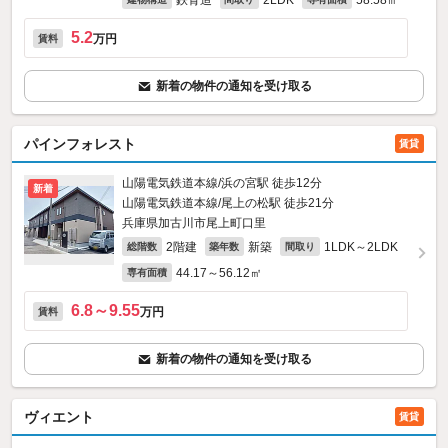
鉄骨造
2LDK
58.58㎡
5.2
万円
賃料
新着の物件の通知を受け取る
パインフォレスト
賃貸
山陽電気鉄道本線/浜の宮駅 徒歩12分
新着
山陽電気鉄道本線/尾上の松駅 徒歩21分
兵庫県加古川市尾上町口里
2階建
新築
1LDK～2LDK
総階数
築年数
間取り
44.17～56.12㎡
専有面積
6.8～9.55
万円
賃料
新着の物件の通知を受け取る
ヴィエント
賃貸