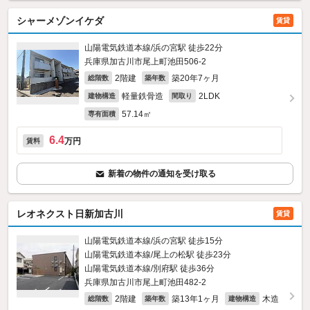
シャーメゾンイケダ
賃貸
山陽電気鉄道本線/浜の宮駅 徒歩22分
兵庫県加古川市尾上町池田506‐2
2階建
築20年7ヶ月
総階数
築年数
軽量鉄骨造
2LDK
建物構造
間取り
57.14㎡
専有面積
6.4
万円
賃料
新着の物件の通知を受け取る
レオネクスト日新加古川
賃貸
山陽電気鉄道本線/浜の宮駅 徒歩15分
山陽電気鉄道本線/尾上の松駅 徒歩23分
山陽電気鉄道本線/別府駅 徒歩36分
兵庫県加古川市尾上町池田482‐2
2階建
築13年1ヶ月
木造
総階数
築年数
建物構造