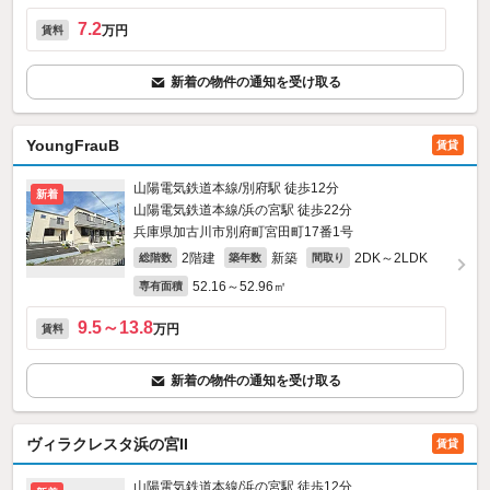
7.2
万円
賃料
新着の物件の通知を受け取る
YoungFrauB
賃貸
山陽電気鉄道本線/別府駅 徒歩12分
新着
山陽電気鉄道本線/浜の宮駅 徒歩22分
兵庫県加古川市別府町宮田町17番1号
2階建
新築
2DK～2LDK
総階数
築年数
間取り
52.16～52.96㎡
専有面積
9.5～13.8
万円
賃料
新着の物件の通知を受け取る
ヴィラクレスタ浜の宮II
賃貸
山陽電気鉄道本線/浜の宮駅 徒歩12分