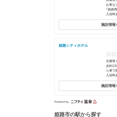
兵庫県 
お車な
「姫路西
入浴料
施設情報
姫路シティホテル
兵庫県 
歩約1
ら車で
入浴料
施設情報
Powered by
姫路市の駅から探す