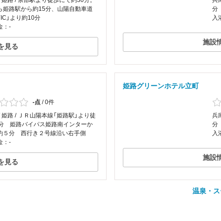
/ 姫路 / 余部駅より徒歩にて約30分。
兵
ら姫路駅から約15分、山陽自動車道
分
IC」より約10分
入
金：-
施設
を見る
姫路グリーンホテル立町
-点
/
0件
/ 姫路 / ＪＲ山陽本線「姫路駅」より徒
兵
3分 姫路バイパス姫路南インターか
分
約５分 西行き２号線沿い右手側
入
金：-
施設
を見る
温泉・ス