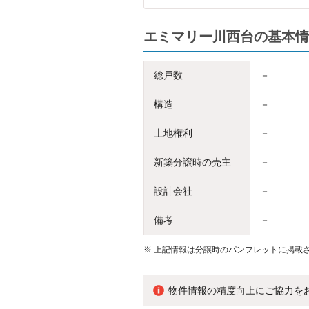
エミマリー川西台の基本情
総戸数
－
構造
－
土地権利
－
新築分譲時の売主
－
設計会社
－
備考
－
※
上記情報は分譲時のパンフレットに掲載さ
物件情報の精度向上にご協力を