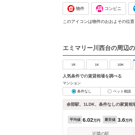
物件
コンビニ
このアイコンは物件のおおよその位置
エミマリー川西台の周辺の
1R
1K
1DK
人気条件での賃貸相場を調べる
マンション
条件なし
ペット相談
余部駅、1LDK、条件なしの家賃相
6.02
3.6
平均値
最安値
万円
万円
近隣の駅