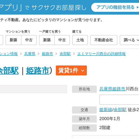
ティ不動産。あなたにピッタリのマンションが見つかります。
マンションを買う
一戸建てを買う
建てる
新築
中古
新築
中古
土地
不動産会社
調べる
ション情報
兵庫県
姫路市
余部駅
エミマリー川西台の詳細情報
余部駅
｜
姫路市
）
賃貸1件
兵庫県
姫路市
川西台1
所在地
姫新線
/
余部駅
徒歩2
交通
2000年1月
築年月
2階建
総階数