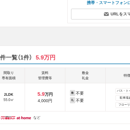
携帯・スマートフォン
URLをス
件一覧（1件）
5.9万円
間取り
賃料
敷金
特
専有面積
管理費等
礼金
バス・ト
不要
5.9
敷
万円
2LDK
駐車場
55.0㎡
不要
4,000円
礼
フローリ
など