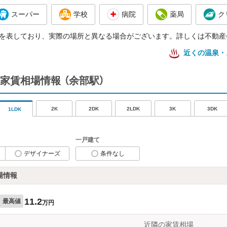
スーパー
学校
病院
薬局
ク
を表しており、実際の場所と異なる場合がございます。詳しくは不動産
近くの温泉・
家賃相場情報
（余部駅）
2K
2DK
2LDK
3K
3DK
1LDK
一戸建て
デザイナーズ
条件なし
場情報
11.2
最高値
万円
近隣の家賃相場