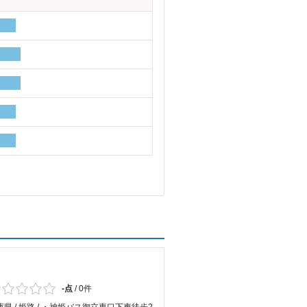
-点
/
0件