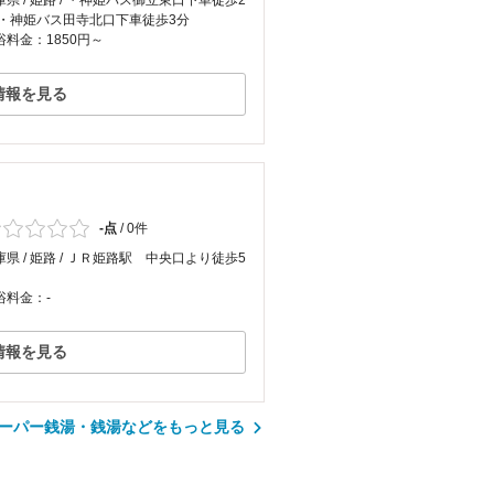
庫県 / 姫路 / ・神姫バス御立東口下車徒歩2
 ・神姫バス田寺北口下車徒歩3分
浴料金：1850円～
情報を見る
-点
/
0件
庫県 / 姫路 / ＪＲ姫路駅 中央口より徒歩5
浴料金：-
情報を見る
ーパー銭湯・銭湯などをもっと見る