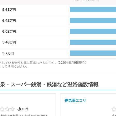
5.61
万円
6.42
万円
6.02
万円
5.48
万円
5.7
万円
れている物件を元に算出したものです。(2026年8月9日現在)
として活用ください。
泉・スーパー銭湯・銭湯など温浴施設情報
香気浴エコリ
-点
/
0件