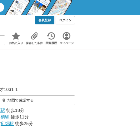
会員登録
ログイン
お気に入り
保存した条件
閲覧履歴
マイページ
1031‐1
地図で確認する
原駅
徒歩18分
手柄駅
徒歩11分
/
広畑駅
徒歩25分