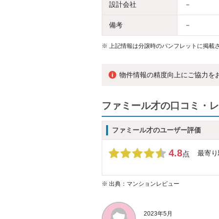
設計会社
－
備考
－
※
上記情報は分譲時のパンフレットに掲載さ
物件情報の精度向上にご協力を
ファミール才の口コミ・レ
ファミール才のユーザー評価
4.8
最寄り
点
※
出典：マンションレビュー
2023年5月