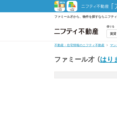
ファミール才から、物件を探すならニフティ
借りる
賃貸
不動産・住宅情報のニフティ不動産
マン
ファミール才
（
はり