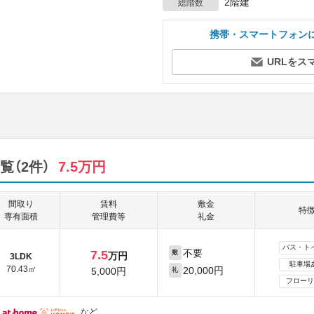
2階建
総階数
携帯・スマートフォン
URLをス
（2件）
7.5万円
間取り
賃料
敷金
特
専有面積
管理費等
礼金
バス・ト
不要
7.5
敷
万円
3LDK
駐車場
70.43㎡
20,000円
5,000円
礼
フローリ
など