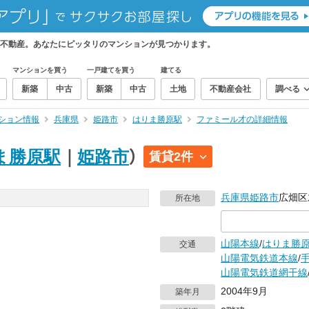
不動産。あなたにピッタリのマンションが見つかります。
マンションを買う
一戸建てを買う
建てる
新築
中古
新築
中古
土地
不動産会社
調べる
ション情報
兵庫県
姫路市
はりま勝原駅
ファミール才の詳細情報
ま勝原駅
｜
姫路市
）
賃貸2件
兵庫県
姫路市
広畑区才
所在地
山陽本線
/
はりま勝
交通
山陽電気鉄道本線
/
山陽電気鉄道網干線
2004年9月
築年月