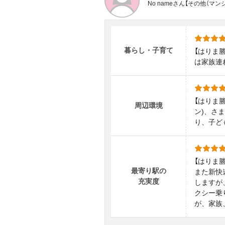
No nameさん【その他（
暮らし・子育て
【はりま
は家族連
【はりま
周辺環境
ン)、さ
り、子ど
【はりま
最寄り駅の
また新快
充実度
しますが
クシー乗
が、家族