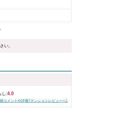
。
さい。
4.0
らし:
細コメントや評価（マンションレビューへ）