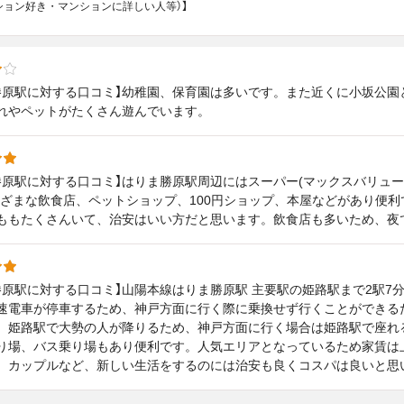
マンション好き・マンションに詳しい人等）】
勝原駅に対する口コミ】幼稚園、保育園は多いです。また近くに小坂公園
れやペットがたくさん遊んでいます。
勝原駅に対する口コミ】はりま勝原駅周辺にはスーパー(マックスバリュー
まざまな飲食店、ペットショップ、100円ショップ、本屋などがあり便
ももたくさんいて、治安はいい方だと思います。飲食店も多いため、夜
勝原駅に対する口コミ】山陽本線はりま勝原駅 主要駅の姫路駅まで2駅7
速電車が停車するため、神戸方面に行く際に乗換せず行くことができる
、姫路駅で大勢の人が降りるため、神戸方面に行く場合は姫路駅で座れ
り場、バス乗り場もあり便利です。人気エリアとなっているため家賃は
、カップルなど、新しい生活をするのには治安も良くコスパは良いと思