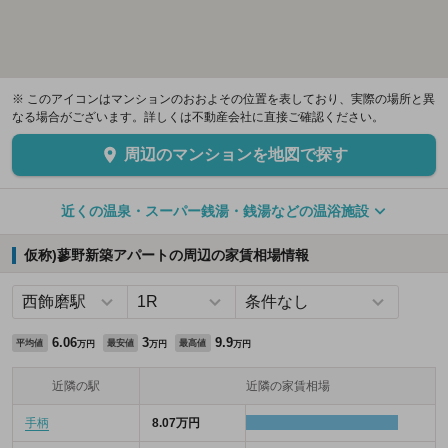
※ このアイコンはマンションのおおよその位置を表しており、実際の場所と異
なる場合がございます。詳しくは不動産会社に直接ご確認ください。
周辺のマンションを地図で探す
近くの温泉・スーパー銭湯・銭湯などの温浴施設
仮称)蓼野新築アパートの周辺の家賃相場情報
6.06
3
9.9
平均値
最安値
最高値
万円
万円
万円
近隣の駅
近隣の家賃相場
手柄
8.07万円