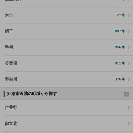
太市
21
件
網干
897
件
手柄
956
件
英賀保
911
件
夢前川
376
件
姫路市近隣の町域から探す
仁豊野
御立北