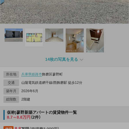
14枚の写真を見る
所在地
兵庫県
姫路市
飾磨区蓼野町
交通
山陽電気鉄道網干線/西飾磨駅 徒歩12分
築年月
2026年6月
総階数
2階建
仮称)蓼野新築アパートの賃貸物件一覧
8.7～8.8万円
（2件）
8.8