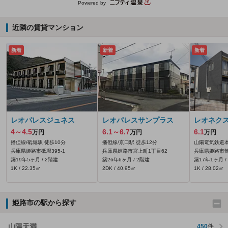
Powered by
近隣の賃貸マンション
新着
新着
新着
レオパレスジュネス
レオパレスサンプラス
レオネク
4～4.5
6.1～6.7
6.1
万円
万円
万円
播但線/砥堀駅 徒歩10分
播但線/京口駅 徒歩12分
山陽電気鉄道本
兵庫県姫路市砥堀395‐1
兵庫県姫路市宮上町1丁目62
兵庫県姫路市飾
築19年5ヶ月 / 2階建
築26年6ヶ月 / 2階建
築17年1ヶ月 /
1K / 22.35㎡
2DK / 40.95㎡
1K / 28.02㎡
姫路市の駅から探す
山陽天満
450
件