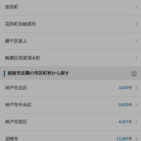
坂田町
花田町加納原田
網干区坂上
飾磨区英賀清水町
姫路市近隣の市区町村から探す
神戸市北区
3,637
件
神戸市中央区
5,632
件
神戸市西区
4,417
件
尼崎市
13,387
件