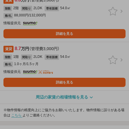
万円
（管理費3,000円）
賃貸
2階
2LDK
54.0㎡
階数
間取り
専有面積
88,000円/132,000円
敷/礼
情報提供元
詳細を見る
8.7
万円
（管理費3,000円）
賃貸
1階
2LDK
54.0㎡
階数
間取り
専有面積
1.0ヶ月/1.5ヶ月
敷/礼
情報提供元
詳細を見る
周辺の家賃の相場情報を見る
※物件情報の精度向上にご協力をお願いいたします。物件情報に誤りがある場
合は
こちら
よりご連絡ください。