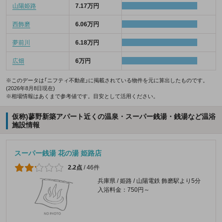
山陽姫路
7.17万円
西飾磨
6.06万円
夢前川
6.18万円
広畑
6万円
※このデータは「ニフティ不動産」に掲載されている物件を元に算出したものです。
(2026年8月8日現在)
※相場情報はあくまで参考値です。目安として活用ください。
仮称)蓼野新築アパート近くの温泉・スーパー銭湯・銭湯など温浴
施設情報
スーパー銭湯 花の湯 姫路店
2.2点
/
46件
兵庫県 / 姫路 / 山陽電鉄 飾磨駅より5分
入浴料金：750円～