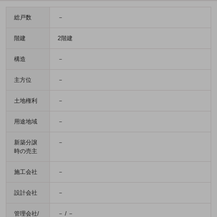
総戸数
－
階建
2階建
構造
－
主方位
－
土地権利
－
用途地域
－
新築分譲
－
時の売主
施工会社
－
設計会社
－
管理会社/
－ / －