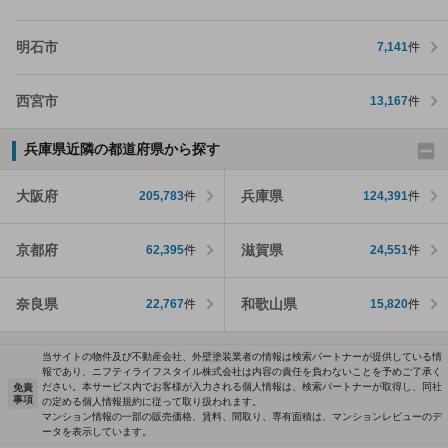
明石市
7,141
件
西宮市
13,167
件
兵庫県近隣の都道府県から探す
大阪府
兵庫県
205,783
件
124,391
件
京都府
滋賀県
62,395
件
24,551
件
奈良県
和歌山県
22,767
件
15,820
件
当サイトの物件及び不動産会社、外壁塗装業者の情報は検索パートナーが提供している情
報であり、ニフティライフスタイル株式会社は内容の責任を負わないことを予めご了承く
ださい。本サービス内でお客様が入力される個人情報は、検索パートナーが取得し、同社
免責
事項
の定める個人情報規約に従って取り扱われます。
マンション情報の一部の販売価格、賃料、間取り、専有面積は、マンションレビューのデ
ータを表示しています。