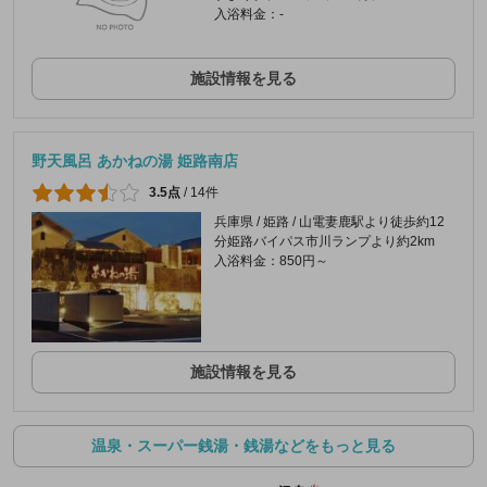
入浴料金：-
施設情報を見る
野天風呂 あかねの湯 姫路南店
3.5点
/
14件
兵庫県 / 姫路 / 山電妻鹿駅より徒歩約12
分姫路バイパス市川ランプより約2km
入浴料金：850円～
施設情報を見る
温泉・スーパー銭湯・銭湯などをもっと見る