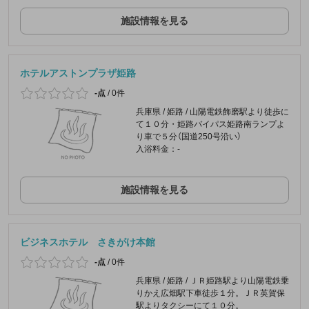
施設情報を見る
ホテルアストンプラザ姫路
-点
/
0件
兵庫県 / 姫路 / 山陽電鉄飾磨駅より徒歩に
て１０分・姫路バイパス姫路南ランプよ
り車で５分（国道250号沿い）
入浴料金：-
施設情報を見る
ビジネスホテル さきがけ本館
-点
/
0件
兵庫県 / 姫路 / ＪＲ姫路駅より山陽電鉄乗
りかえ広畑駅下車徒歩１分。ＪＲ英賀保
駅よりタクシーにて１０分。