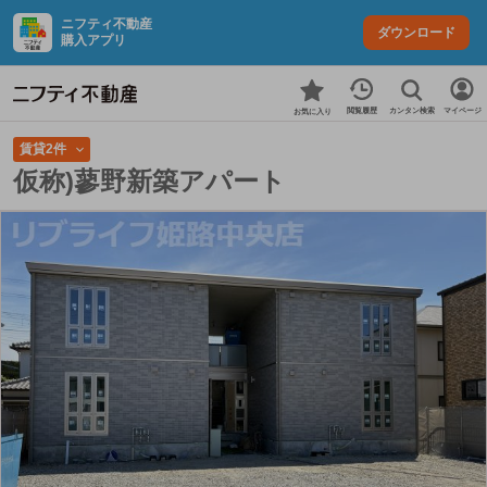
ニフティ不動産
ダウンロード
購入アプリ
カンタン検索
閲覧履歴
マイページ
お気に入り
賃貸2件
仮称)蓼野新築アパート