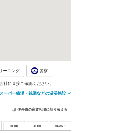
リーニング
警察
会社に直接ご確認ください。
スーパー銭湯・銭湯などの温浴施設
伊丹市の家賃相場に切り替える
5LDK～
3LDK
4LDK