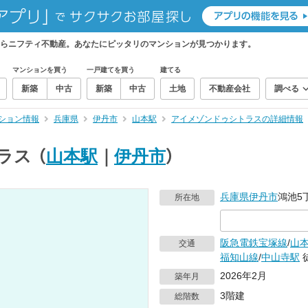
らニフティ不動産。あなたにピッタリのマンションが見つかります。
マンションを買う
一戸建てを買う
建てる
新築
中古
新築
中古
土地
不動産会社
調べる
ション情報
兵庫県
伊丹市
山本駅
アイメゾンドゥシトラスの詳細情報
ラス
（
山本駅
｜
伊丹市
）
兵庫県
伊丹市
鴻池5
所在地
阪急電鉄宝塚線
/
山
交通
福知山線
/
中山寺駅
2026年2月
築年月
3階建
総階数