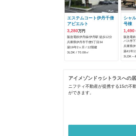
エステムコート伊丹千僧
シャ
アビエルト
号棟
3,280
1,490
万円
阪急電鉄伊丹線/伊丹駅 徒歩12分
阪急電鉄
バス停下
兵庫県伊丹市千僧5丁目34
兵庫県伊
築19年2ヶ月 / 12階建
築41年1
3LDK / 70.08㎡
3LDK～4
アイメゾンドゥシトラスへの
ニフティ不動産が提携する15の不
ができます。