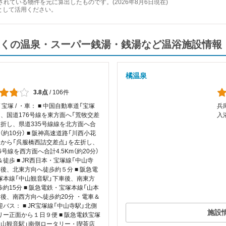
れている物件を元に算出したものです。(2026年8月6日現在)
として活用ください。
くの温泉・スーパー銭湯・銭湯など温浴施設情報
橘温泉
3.8点
/
106件
/ 宝塚 / ・車： ■ 中国自動車道「宝塚
兵庫
ら、国道176号線を東方面へ「荒牧交差
入
左折し、県道335号線線を北方面へ合
（約10分） ■ 阪神高速道路「川西小花
」から「呉服橋西詰交差点」を左折し、
6号線を西方面へ合計4.5Km（約20分）
徒歩 ■ JR西日本・宝塚線「中山寺
車後、北東方向へ徒歩約５分 ■ 阪急電
塚本線「中山観音駅」下車後、南東方
約15分 ■ 阪急電鉄・宝塚本線「山本
車後、南西方向へ徒歩約20分 ・電車＆
バス： ■ JR宝塚線「中山寺駅」北側
施設
リー正面から１日９便 ■ 阪急電鉄宝塚
中山観音駅」南側ロータリー・喫茶店