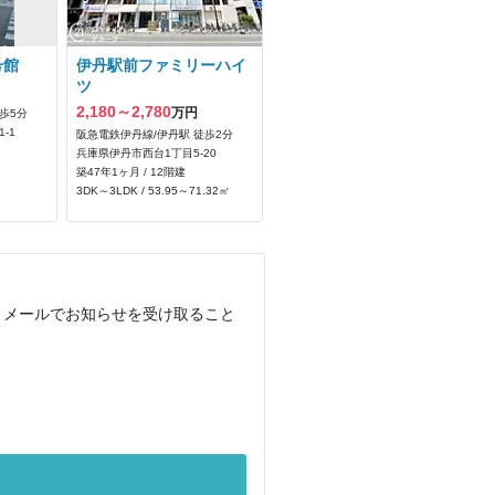
号館
伊丹駅前ファミリーハイ
ツ
2,180～2,780
万円
歩5分
-1
阪急電鉄伊丹線/伊丹駅 徒歩2分
兵庫県伊丹市西台1丁目5-20
築47年1ヶ月 / 12階建
3DK～3LDK / 53.95～71.32㎡
、メールでお知らせを受け取ること