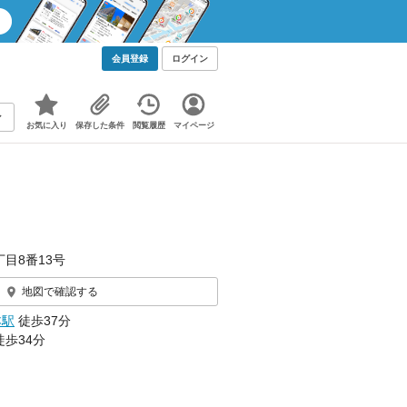
会員登録
ログイン
お気に入り
保存した条件
閲覧履歴
マイページ
丁目8番13号
地図で確認する
本駅
徒歩37分
徒歩34分