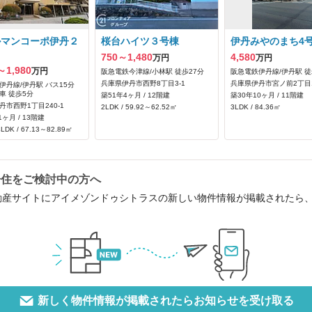
ルマンコーポ伊丹２
桜台ハイツ３号棟
伊丹みやのまち4
750～1,480
4,580
万円
万円
～1,980
万円
阪急電鉄今津線/小林駅 徒歩27分
阪急電鉄伊丹線/伊丹駅 徒
兵庫県伊丹市西野8丁目3‐1
兵庫県伊丹市宮ノ前2丁目1
伊丹線/伊丹駅 バス15分
車 徒歩5分
築51年4ヶ月 / 12階建
築30年10ヶ月 / 11階建
丹市西野1丁目240‐1
2LDK / 59.92～62.52㎡
3LDK / 84.36㎡
1ヶ月 / 13階建
LDK / 67.13～82.89㎡
居住をご検討中の方へ
動産サイトにアイメゾンドゥシトラスの新しい物件情報が掲載されたら
新しく物件情報が掲載されたらお知らせを受け取る