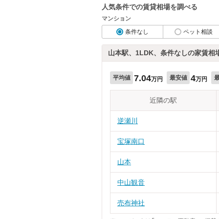
人気条件での賃貸相場を調べる
マンション
条件なし
ペット相談
山本駅、1LDK、条件なしの家賃相
7.04
4
平均値
最安値
万円
万円
近隣の駅
逆瀬川
宝塚南口
山本
中山観音
売布神社