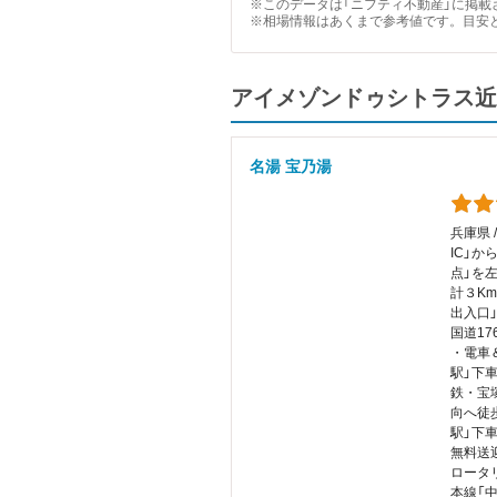
※このデータは「ニフティ不動産」に掲載さ
※相場情報はあくまで参考値です。目安
アイメゾンドゥシトラス近
名湯 宝乃湯
兵庫県 
IC」か
点」を
計３Km
出入口
国道17
・電車＆
駅」下
鉄・宝
向へ徒歩
駅」下
無料送迎
ロータ
本線「