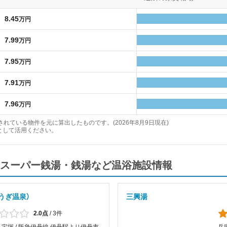
8.45
万円
7.99
万円
7.95
万円
7.91
万円
7.96
万円
れている物件を元に算出したものです。(2026年8月9日現在)
として活用ください。
スーパー銭湯・銭湯など温浴施設情報
うぎ温泉）
三興湯
2.0点
/
3件