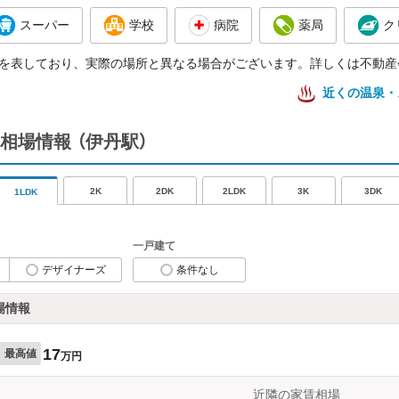
スーパー
学校
病院
薬局
ク
を表しており、実際の場所と異なる場合がございます。詳しくは不動産
近くの温泉・
相場情報
（伊丹駅）
2K
2DK
2LDK
3K
3DK
1LDK
一戸建て
デザイナーズ
条件なし
場情報
17
最高値
万円
近隣の家賃相場