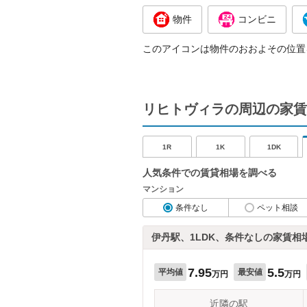
物件
コンビニ
このアイコンは物件のおおよその位置
リヒトヴィラの周辺の家賃
1R
1K
1DK
人気条件での賃貸相場を調べる
マンション
条件なし
ペット相談
伊丹駅、1LDK、条件なしの家賃相
7.95
5.5
平均値
最安値
万円
万円
近隣の駅