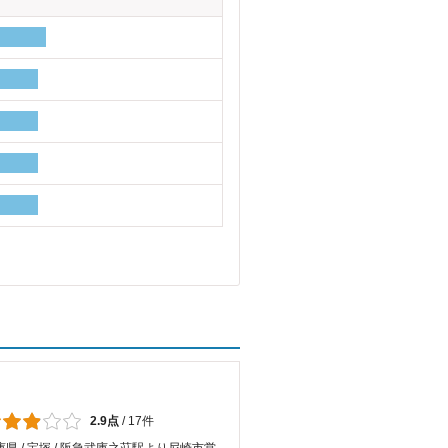
2.9点
/
17件