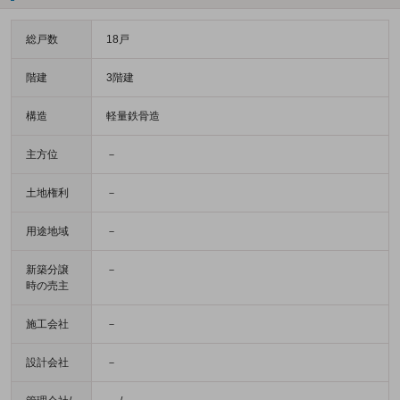
総戸数
18戸
階建
3階建
構造
軽量鉄骨造
主方位
－
土地権利
－
用途地域
－
新築分譲
－
時の売主
施工会社
－
設計会社
－