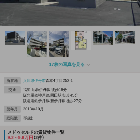
17枚の写真を見る
所在地
兵庫県
伊丹市
森本4丁目252‐1
交通
福知山線/伊丹駅 徒歩19分
阪急電鉄神戸線/園田駅 徒歩45分
阪急電鉄伊丹線/新伊丹駅 徒歩27分
築年月
2013年10月
総階数
3階建
メドゥセルドの賃貸物件一覧
9.2～9.6万円
（2件）