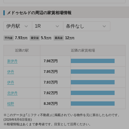
メドゥセルドの周辺の家賃相場情報
7.93
5.5
12
平均値
最安値
最高値
万円
万円
万円
近隣の駅
近隣の家賃相場
新伊丹
7.98万円
伊丹
7.95万円
伊丹
7.93万円
北伊丹
7.92万円
稲野
8.39万円
※このデータは「ニフティ不動産」に掲載されている物件を元に算出したものです。
(2026年8月6日現在)
※相場情報はあくまで参考値です。目安として活用ください。