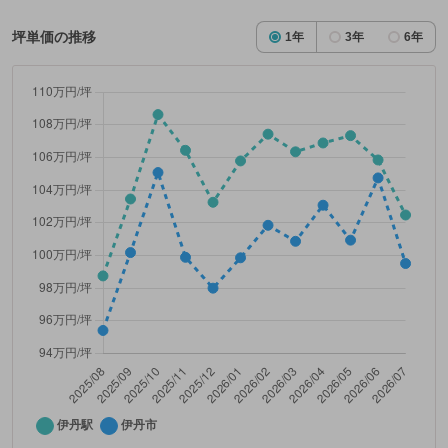
坪単価の推移
1年
3年
6年