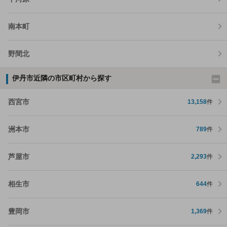
南本町
野間北
伊丹市近隣の市区町村から探す
西宮市
13,158
件
洲本市
789
件
芦屋市
2,293
件
相生市
644
件
豊岡市
1,369
件