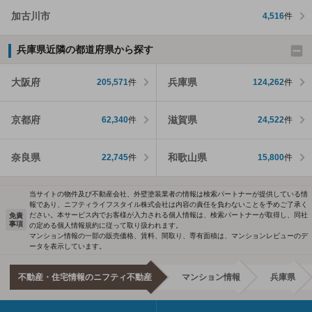
加古川市
4,516
件
兵庫県近隣の都道府県から探す
大阪府
兵庫県
205,571
件
124,262
件
京都府
滋賀県
62,340
件
24,522
件
奈良県
和歌山県
22,745
件
15,800
件
当サイトの物件及び不動産会社、外壁塗装業者の情報は検索パートナーが提供している情
報であり、ニフティライフスタイル株式会社は内容の責任を負わないことを予めご了承く
ださい。本サービス内でお客様が入力される個人情報は、検索パートナーが取得し、同社
免責
事項
の定める個人情報規約に従って取り扱われます。
マンション情報の一部の販売価格、賃料、間取り、専有面積は、マンションレビューのデ
ータを表示しています。
不動産・住宅情報のニフティ不動産
マンション情報
兵庫県