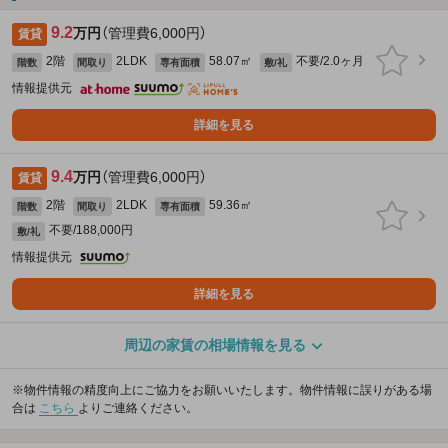
9.2
万円
（管理費6,000円）
賃貸
2階
2LDK
58.07㎡
不要/2.0ヶ月
階数
間取り
専有面積
敷/礼
情報提供元
詳細を見る
9.4
万円
（管理費6,000円）
賃貸
2階
2LDK
59.36㎡
階数
間取り
専有面積
不要/188,000円
敷/礼
情報提供元
詳細を見る
周辺の家賃の相場情報を見る
※物件情報の精度向上にご協力をお願いいたします。物件情報に誤りがある場
合は
こちら
よりご連絡ください。