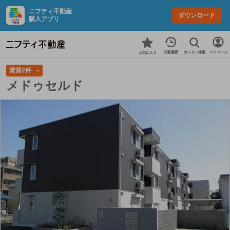
ニフティ不動産
ダウンロード
購入アプリ
カンタン検索
閲覧履歴
マイページ
お気に入り
賃貸2件
メドゥセルド