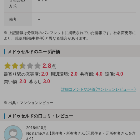
管理会社/
－ / －
方式
備考
－
※ 上記情報は分譲時のパンフレットに掲載されていた情報です。社名変更等に
より、現況（販売中物件）と異なる場合があります。
メドゥセルドのユーザ評価
2.8
点
2.0
2.0
4.0
4.0
最寄り駅の充実度:
周辺環境:
共有部:
設備:
2.0
3.0
買い物:
暮らし:
詳細コメントや評価（マンションレビューへ）
※
出典：マンションレビュー
メドゥセルドの口コミ・レビュー
2018年10月
No nameさん【居住者・所有者さん（元居住者・元所有者さんを含
む）】