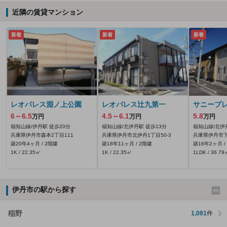
近隣の賃貸マンション
新着
新着
新着
レオパレス淵ノ上公園
レオパレス辻九第一
サニープレ
6～6.5
4.5～6.1
5.8
万円
万円
万円
福知山線/伊丹駅 徒歩20分
福知山線/北伊丹駅 徒歩13分
福知山線/北伊
兵庫県伊丹市森本2丁目111
兵庫県伊丹市北伊丹1丁目50‐3
兵庫県伊丹市下
築20年4ヶ月 / 2階建
築18年11ヶ月 / 2階建
築16年2ヶ月 /
1K / 22.35㎡
1K / 22.35㎡
1LDK / 36.79
伊丹市の駅から探す
稲野
1,081
件