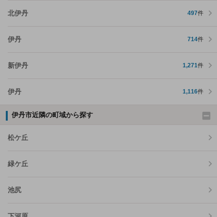
北伊丹
497
件
伊丹
714
件
新伊丹
1,271
件
伊丹
1,116
件
伊丹市近隣の町域から探す
松ケ丘
緑ケ丘
池尻
下河原