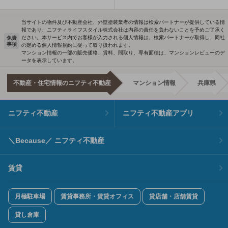
当サイトの物件及び不動産会社、外壁塗装業者の情報は検索パートナーが提供している情
報であり、ニフティライフスタイル株式会社は内容の責任を負わないことを予めご了承く
ださい。本サービス内でお客様が入力される個人情報は、検索パートナーが取得し、同社
免責
事項
の定める個人情報規約に従って取り扱われます。
マンション情報の一部の販売価格、賃料、間取り、専有面積は、マンションレビューのデ
ータを表示しています。
不動産・住宅情報のニフティ不動産
マンション情報
兵庫県
ニフティ不動産
ニフティ不動産アプリ
＼Because／ ニフティ不動産
賃貸
月極駐車場
賃貸事務所・賃貸オフィス
貸店舗・店舗賃貸
貸し倉庫