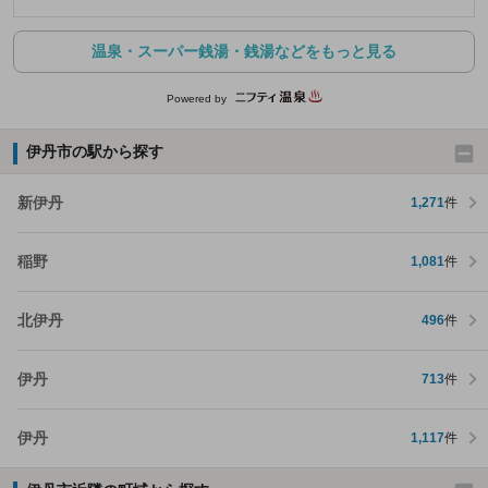
温泉・スーパー銭湯・銭湯などをもっと見る
Powered by
伊丹市の駅から探す
新伊丹
1,271
件
稲野
1,081
件
北伊丹
496
件
伊丹
713
件
伊丹
1,117
件