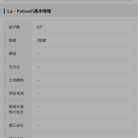
La・Feliceの基本情報
総戸数
6戸
階建
2階建
構造
－
主方位
－
土地権利
－
用途地域
－
新築分譲
－
時の売主
施工会社
－