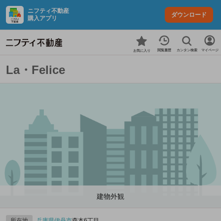
ニフティ不動産
ダウンロード
購入アプリ
カンタン検索
閲覧履歴
マイページ
お気に入り
La・Felice
建物外観
所在地
兵庫県
伊丹市
森本6丁目