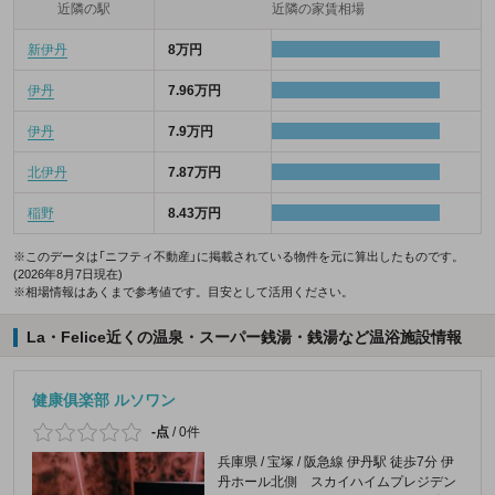
近隣の駅
近隣の家賃相場
新伊丹
8万円
伊丹
7.96万円
伊丹
7.9万円
北伊丹
7.87万円
稲野
8.43万円
※このデータは「ニフティ不動産」に掲載されている物件を元に算出したものです。
(2026年8月7日現在)
※相場情報はあくまで参考値です。目安として活用ください。
La・Felice近くの温泉・スーパー銭湯・銭湯など温浴施設情報
健康俱楽部 ルソワン
-点
/
0件
兵庫県 / 宝塚 / 阪急線 伊丹駅 徒歩7分 伊
丹ホール北側 スカイハイムプレジデン