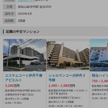
交通
福知山線/伊丹駅 徒歩20分
築年月
2024年4月
総階数
2階建
近隣の中古マンション
エステムコート伊丹千僧
シャルマンコーポ伊丹２
桜台ハイ
アビエルト
号棟
750～1,48
3,280
1,490～1,980
万円
万円
阪急電鉄今津線
兵庫県伊丹市西
阪急電鉄伊丹線/伊丹駅 徒歩12分
阪急電鉄伊丹線/伊丹駅 バス15分 バ
ス停下車 徒歩5分
築51年4ヶ月 /
兵庫県伊丹市千僧5丁目34
兵庫県伊丹市西野1丁目240‐1
2LDK / 59.9
築19年2ヶ月 / 12階建
築41年11ヶ月 / 13階建
3LDK / 70.08㎡
3LDK～4LDK / 67.13～82.89㎡