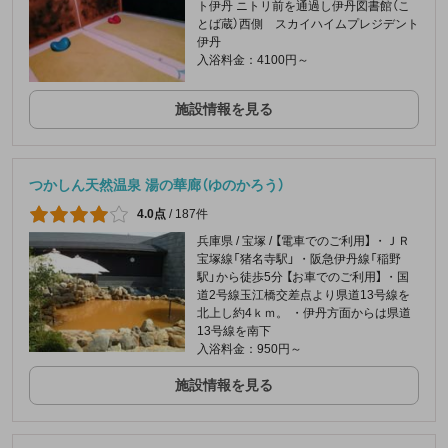
ト伊丹 ニトリ前を通過し伊丹図書館（こ
とば蔵）西側 スカイハイムプレジデント
伊丹
入浴料金：4100円～
施設情報を見る
つかしん天然温泉 湯の華廊（ゆのかろう）
4.0点
/
187件
兵庫県 / 宝塚 / 【電車でのご利用】 ・ＪＲ
宝塚線「猪名寺駅」 ・阪急伊丹線「稲野
駅」から徒歩5分 【お車でのご利用】 ・国
道2号線玉江橋交差点より県道13号線を
北上し約4ｋｍ。 ・伊丹方面からは県道
13号線を南下
入浴料金：950円～
施設情報を見る