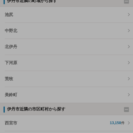
伊丹市近隣の町域から探す
池尻
中野北
北伊丹
下河原
荒牧
美鈴町
伊丹市近隣の市区町村から探す
西宮市
13,158
件