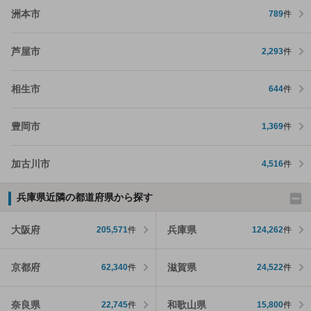
洲本市
789
件
芦屋市
2,293
件
相生市
644
件
豊岡市
1,369
件
加古川市
4,516
件
兵庫県近隣の都道府県から探す
大阪府
兵庫県
205,571
件
124,262
件
京都府
滋賀県
62,340
件
24,522
件
奈良県
和歌山県
22,745
件
15,800
件