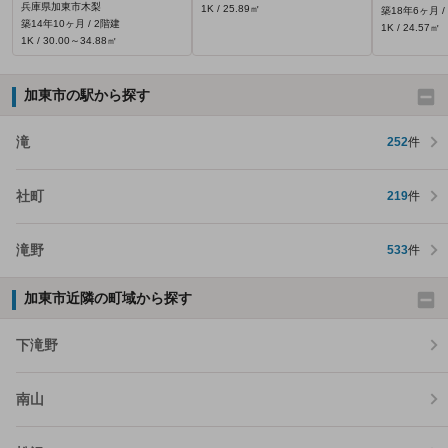
兵庫県加東市木梨
1K / 25.89㎡
築18年6ヶ月 /
築14年10ヶ月 / 2階建
1K / 24.57㎡
1K / 30.00～34.88㎡
加東市の駅から探す
滝
252
件
社町
219
件
滝野
533
件
加東市近隣の町域から探す
下滝野
南山