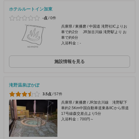
ホテルルートイン加東
-点
/
0件
兵庫県 / 東播磨 / 中国道 滝野社ICよりお
車で約2分 JR加古川線 滝野駅より お
車で約6分
入浴料金：-
施設情報を見る
滝野温泉ぽかぽ
3.5点
/
57件
兵庫県 / 東播磨 / JR加古川線 滝野駅下
車約2.5Km中国自動車道東条IICから県道
17号線森交差点より5分
入浴料金：700円～