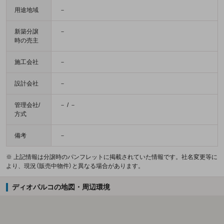
用途地域
－
新築分譲
－
時の売主
施工会社
－
設計会社
－
管理会社/
－ / －
方式
備考
－
※ 上記情報は分譲時のパンフレットに掲載されていた情報です。社名変更等に
より、現況（販売中物件）と異なる場合があります。
ディオパルコの地図・周辺環境