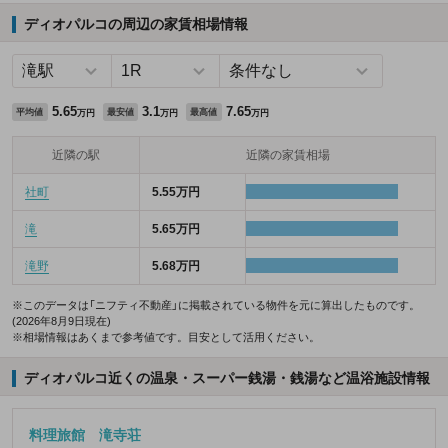
ディオパルコの周辺の家賃相場情報
5.65
3.1
7.65
平均値
最安値
最高値
万円
万円
万円
近隣の駅
近隣の家賃相場
社町
5.55万円
滝
5.65万円
滝野
5.68万円
※このデータは「ニフティ不動産」に掲載されている物件を元に算出したものです。
(2026年8月9日現在)
※相場情報はあくまで参考値です。目安として活用ください。
ディオパルコ近くの温泉・スーパー銭湯・銭湯など温浴施設情報
料理旅館 滝寺荘