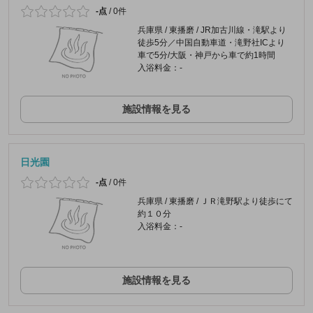
-点
/
0件
兵庫県 / 東播磨 / JR加古川線・滝駅より
徒歩5分／中国自動車道・滝野社ICより
車で5分/大阪・神戸から車で約1時間
入浴料金：-
施設情報を見る
日光園
-点
/
0件
兵庫県 / 東播磨 / ＪＲ滝野駅より徒歩にて
約１０分
入浴料金：-
施設情報を見る