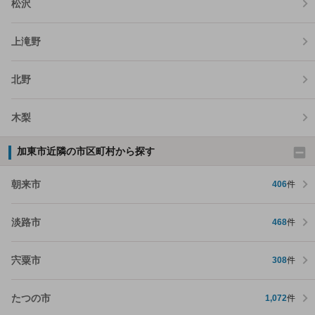
松沢
上滝野
北野
木梨
加東市近隣の市区町村から探す
朝来市
406
件
淡路市
468
件
宍粟市
308
件
たつの市
1,072
件