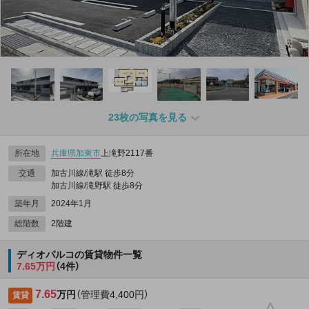
23枚の写真を見る
所在地
兵庫県
加東市
上滝野2117番
交通
加古川線/滝駅 徒歩8分
加古川線/滝野駅 徒歩8分
築年月
2024年1月
総階数
2階建
ディオパルコの賃貸物件一覧
7.65万円
（4件）
7.65
万円
（管理費4,400円）
賃貸