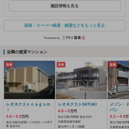
施設情報を見る
温泉・スーパー銭湯・銭湯などをもっと見る
Powered by
近隣の賃貸マンション
新着
新着
新着
レオネクストｎａｇｏｍ
レオネクストSATUKI
メゾン・
ｉ
バン
4.6～5
万円
5.6～5.9
4.3～4.9
万円
万
加古川線/滝野駅 徒歩16分
兵庫県加東市新町
加古川線/社町駅 バス20分 バス停下
加古川線/滝野
車 徒歩3分
築10年7ヶ月 / 2階建
兵庫県加東市喜