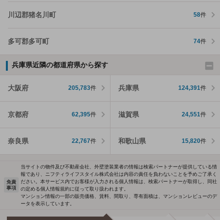
川辺郡猪名川町
58
件
多可郡多可町
74
件
兵庫県近隣の都道府県から探す
大阪府
兵庫県
205,783
件
124,391
件
京都府
滋賀県
62,395
件
24,551
件
奈良県
和歌山県
22,767
件
15,820
件
当サイトの物件及び不動産会社、外壁塗装業者の情報は検索パートナーが提供している情
報であり、ニフティライフスタイル株式会社は内容の責任を負わないことを予めご了承く
ださい。本サービス内でお客様が入力される個人情報は、検索パートナーが取得し、同社
免責
事項
の定める個人情報規約に従って取り扱われます。
マンション情報の一部の販売価格、賃料、間取り、専有面積は、マンションレビューのデ
ータを表示しています。