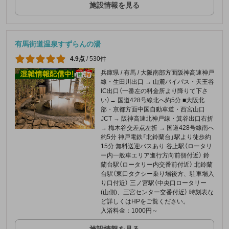
施設情報を見る
有馬街道温泉すずらんの湯
4.9点
/
530件
兵庫県 / 有馬 / 大阪南部方面阪神高速神戸
線・生田川出口 → 山麓バイパス・天王谷
IC出口（一番左の料金所より降りて下さ
い）→ 国道428号線北へ約5分 ■大阪北
部・京都方面中国自動車道・西宮山口
JCT → 阪神高速北神戸線・箕谷出口右折
→ 梅木谷交差点左折 → 国道428号線南へ
約5分 神戸電鉄「北鈴蘭台」駅より徒歩約
15分 無料送迎バスあり 谷上駅（ロータリ
ー内一般車エリア進行方向前側付近） 鈴
蘭台駅（ロータリー内交番前付近） 北鈴蘭
台駅（東口タクシー乗り場後方、駐車場入
り口付近） 三ノ宮駅（中央口ロータリー
(山側)、三宮センター交番付近） 時刻表な
ど詳しくはHPをご覧ください。
入浴料金：1000円～
施設情報を見る