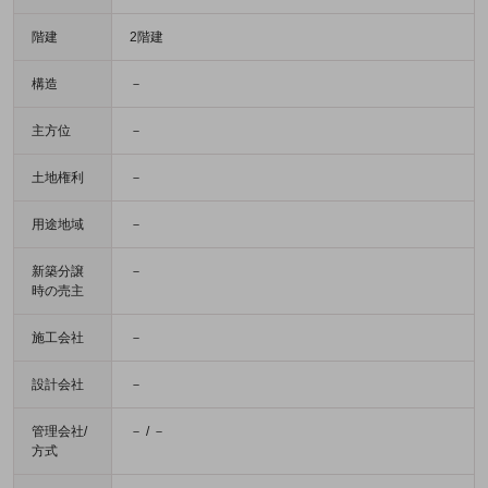
階建
2階建
構造
－
主方位
－
土地権利
－
用途地域
－
新築分譲
－
時の売主
施工会社
－
設計会社
－
管理会社/
－ / －
方式