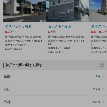
エスペランサ有野
セレクトハイム
ダイアパ
5.7
6
8.8～9.1
万円
万円
万
神戸電鉄有馬線/有馬口駅 徒歩6分
神戸電鉄三田線/田尾寺駅 徒歩5分
神戸電鉄三田線
兵庫県神戸市北区有野町有野828‐5
兵庫県神戸市北区有野中町4丁目5-
兵庫県神戸市北
13
3
築9年5ヶ月 / 2階建
築31年4ヶ月 / 2階建
築31年5ヶ月 /
1LDK / 45.61㎡
3DK / 55.00㎡
3LDK / 66.3
神戸市北区の駅から探す
藍那
1
件
花山
117
件
五社
159
件