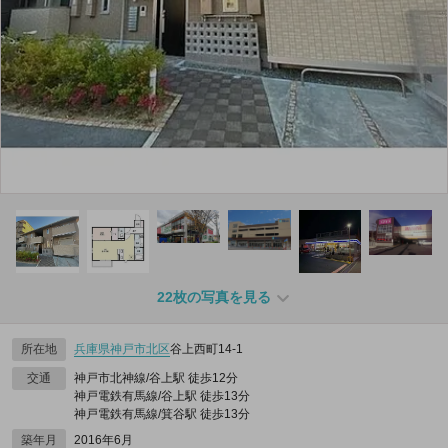
22枚の写真を見る
所在地
兵庫県
神戸市北区
谷上西町14-1
交通
神戸市北神線/谷上駅 徒歩12分
神戸電鉄有馬線/谷上駅 徒歩13分
神戸電鉄有馬線/箕谷駅 徒歩13分
築年月
2016年6月