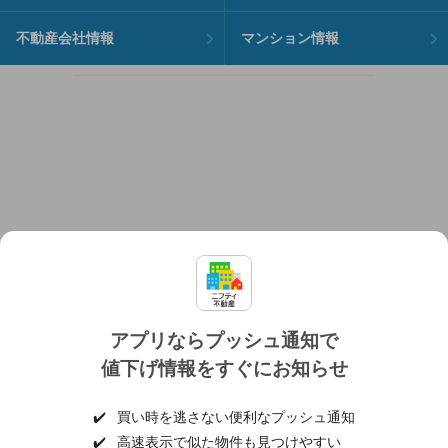
不動産会社情報
マンション情報
アプリならプッシュ通知で
値下げ情報をすぐにお知らせ
対応機種
個人情報保護ポリシー
利用規約
運営会社
✔️
買い時を逃さない便利なプッシュ通知
ヘルプ・お問い合わせ
採用情報
✔️
高速表示で似た物件も見つけやすい