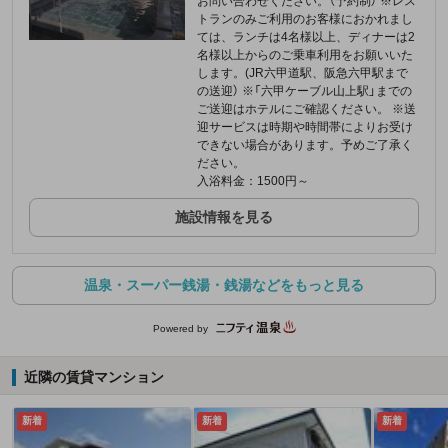
お問い合わせください。（予約制） ※レス
トランのみご利用のお客様におかれまし
ては、ランチは4名様以上、ディナーは2
名様以上からのご乗車利用をお願いいた
します。(JR六甲道駅、阪急六甲駅まで
の送迎） ※「六甲ケーブル山上駅」までの
ご送迎はホテルにご確認ください。 ※送
迎サービスは時期や時間帯によりお受け
できない場合があります。予めご了承く
ださい。
入浴料金：1500円～
施設情報を見る
温泉・スーパー銭湯・銭湯などをもっと見る
Powered by
近隣の賃貸マンション
新着
新着
新着