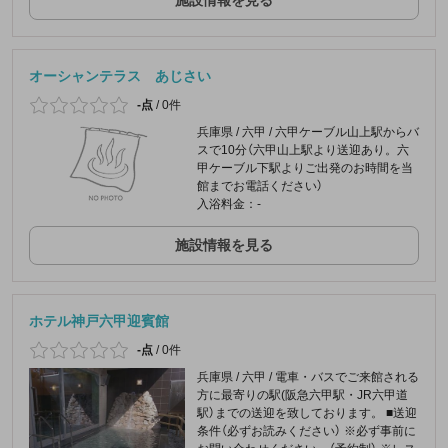
オーシャンテラス あじさい
-点
/
0件
兵庫県 / 六甲 / 六甲ケーブル山上駅からバ
スで10分（六甲山上駅より送迎あり。六
甲ケーブル下駅よりご出発のお時間を当
館までお電話ください）
入浴料金：-
施設情報を見る
ホテル神戸六甲迎賓館
-点
/
0件
兵庫県 / 六甲 / 電車・バスでご来館される
方に最寄りの駅(阪急六甲駅・JR六甲道
駅）までの送迎を致しております。 ■送迎
条件（必ずお読みください） ※必ず事前に