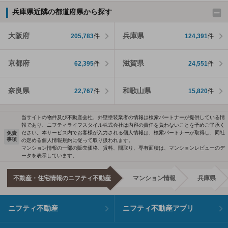
兵庫県近隣の都道府県から探す
大阪府
兵庫県
205,783
件
124,391
件
京都府
滋賀県
62,395
件
24,551
件
奈良県
和歌山県
22,767
件
15,820
件
当サイトの物件及び不動産会社、外壁塗装業者の情報は検索パートナーが提供している情
報であり、ニフティライフスタイル株式会社は内容の責任を負わないことを予めご了承く
ださい。本サービス内でお客様が入力される個人情報は、検索パートナーが取得し、同社
免責
事項
の定める個人情報規約に従って取り扱われます。
マンション情報の一部の販売価格、賃料、間取り、専有面積は、マンションレビューのデ
ータを表示しています。
不動産・住宅情報のニフティ不動産
マンション情報
兵庫県
ニフティ不動産
ニフティ不動産アプリ