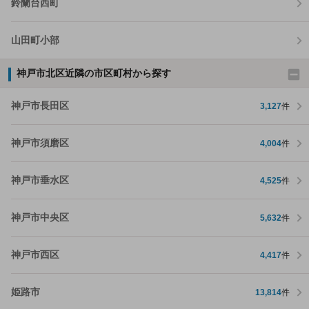
鈴蘭台西町
山田町小部
神戸市北区近隣の市区町村から探す
神戸市長田区
3,127
件
神戸市須磨区
4,004
件
神戸市垂水区
4,525
件
神戸市中央区
5,632
件
神戸市西区
4,417
件
姫路市
13,814
件