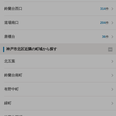
鈴蘭台西口
314
件
道場南口
204
件
唐櫃台
36
件
神戸市北区近隣の町域から探す
北五葉
鈴蘭台南町
有野中町
緑町