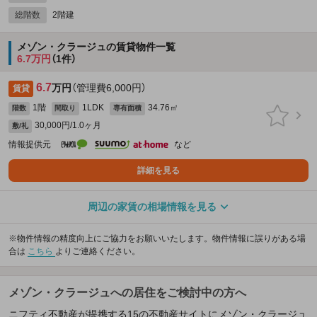
総階数
2階建
メゾン・クラージュの賃貸物件一覧
6.7万円
（1件）
6.7
万円
（管理費6,000円）
賃貸
1階
1LDK
34.76㎡
階数
間取り
専有面積
30,000円/1.0ヶ月
敷/礼
情報提供元
など
詳細を見る
周辺の家賃の相場情報を見る
※物件情報の精度向上にご協力をお願いいたします。物件情報に誤りがある場
合は
こちら
よりご連絡ください。
メゾン・クラージュへの居住をご検討中の方へ
ニフティ不動産が提携する15の不動産サイトにメゾン・クラージュ