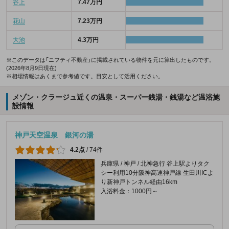
谷上
7.47万円
花山
7.23万円
大池
4.3万円
※このデータは「ニフティ不動産」に掲載されている物件を元に算出したものです。
(2026年8月9日現在)
※相場情報はあくまで参考値です。目安として活用ください。
メゾン・クラージュ近くの温泉・スーパー銭湯・銭湯など温浴施
設情報
神戸天空温泉 銀河の湯
4.2点
/
74件
兵庫県 / 神戸 / 北神急行 谷上駅よりタク
シー利用10分阪神高速神戸線 生田川ICよ
り新神戸トンネル経由16km
入浴料金：1000円～