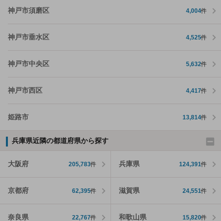
神戸市須磨区
4,004
件
神戸市垂水区
4,525
件
神戸市中央区
5,632
件
神戸市西区
4,417
件
姫路市
13,814
件
兵庫県近隣の都道府県から探す
大阪府
兵庫県
205,783
件
124,391
件
京都府
滋賀県
62,395
件
24,551
件
奈良県
和歌山県
22,767
件
15,820
件