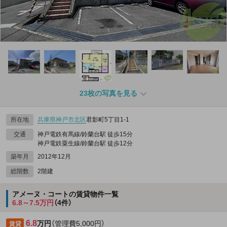
23枚の写真を見る
所在地
兵庫県
神戸市北区
君影町5丁目1-1
交通
神戸電鉄有馬線/鈴蘭台駅 徒歩15分
神戸電鉄粟生線/鈴蘭台駅 徒歩12分
築年月
2012年12月
総階数
2階建
アメーヌ・コートの賃貸物件一覧
6.8～7.5万円
（4件）
6.8
万円
（管理費5,000円）
賃貸