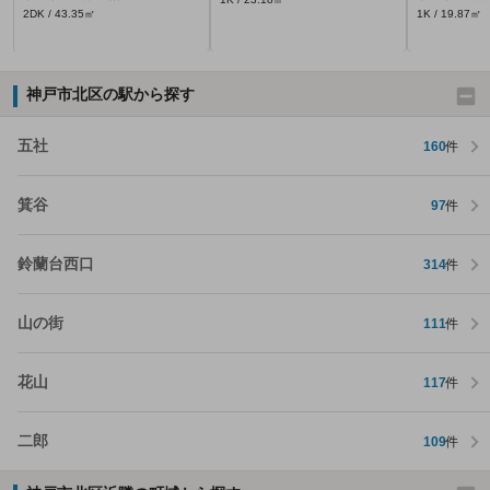
2DK / 43.35㎡
1K / 19.87㎡
神戸市北区の駅から探す
五社
160
件
箕谷
97
件
鈴蘭台西口
314
件
山の街
111
件
花山
117
件
二郎
109
件