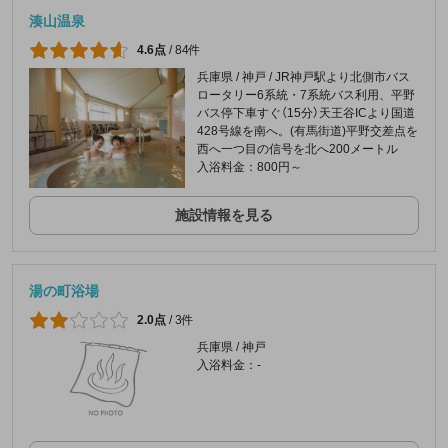
湊山温泉
4.6点
/
84件
兵庫県 / 神戸 / JR神戸駅より北側市バス
ロータリー6系統・7系統バス利用、平野
バス停下車すぐ（15分）天王谷ICより国道
428号線を南へ。(有馬街道)平野交差点を
西へ一つ目の信号を北へ200メートル
入浴料金：800円～
施設情報を見る
湯の町浴場
2.0点
/
3件
兵庫県 / 神戸
入浴料金：-