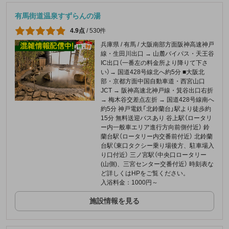
有馬街道温泉すずらんの湯
4.9点
/
530件
兵庫県 / 有馬 / 大阪南部方面阪神高速神戸
線・生田川出口 → 山麓バイパス・天王谷
IC出口（一番左の料金所より降りて下さ
い）→ 国道428号線北へ約5分 ■大阪北
部・京都方面中国自動車道・西宮山口
JCT → 阪神高速北神戸線・箕谷出口右折
→ 梅木谷交差点左折 → 国道428号線南へ
約5分 神戸電鉄「北鈴蘭台」駅より徒歩約
15分 無料送迎バスあり 谷上駅（ロータリ
ー内一般車エリア進行方向前側付近） 鈴
蘭台駅（ロータリー内交番前付近） 北鈴蘭
台駅（東口タクシー乗り場後方、駐車場入
り口付近） 三ノ宮駅（中央口ロータリー
(山側)、三宮センター交番付近） 時刻表な
ど詳しくはHPをご覧ください。
入浴料金：1000円～
施設情報を見る