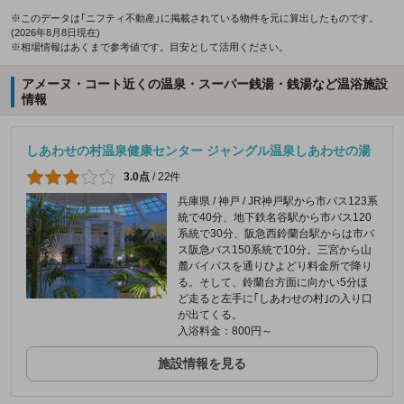
※このデータは「ニフティ不動産」に掲載されている物件を元に算出したものです。
(2026年8月8日現在)
※相場情報はあくまで参考値です。目安として活用ください。
アメーヌ・コート近くの温泉・スーパー銭湯・銭湯など温浴施設
情報
しあわせの村温泉健康センター ジャングル温泉しあわせの湯
3.0点
/
22件
兵庫県 / 神戸 / JR神戸駅から市バス123系
統で40分、地下鉄名谷駅から市バス120
系統で30分、阪急西鈴蘭台駅からは市バ
ス阪急バス150系統で10分。三宮から山
麓バイパスを通りひよどり料金所で降り
る。そして、鈴蘭台方面に向かい5分ほ
ど走ると左手に｢しあわせの村｣の入り口
が出てくる。
入浴料金：800円～
施設情報を見る