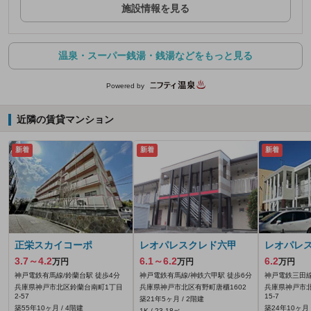
施設情報を見る
温泉・スーパー銭湯・銭湯などをもっと見る
Powered by
近隣の賃貸マンション
新着
新着
新着
正栄スカイコーポ
レオパレスクレド六甲
レオパレ
3.7～4.2
6.1～6.2
6.2
万円
万円
万円
神戸電鉄有馬線/鈴蘭台駅 徒歩4分
神戸電鉄有馬線/神鉄六甲駅 徒歩6分
神戸電鉄三田線
兵庫県神戸市北区鈴蘭台南町1丁目
兵庫県神戸市北区有野町唐櫃1602
兵庫県神戸市
2-57
15-7
築21年5ヶ月 / 2階建
築55年10ヶ月 / 4階建
築24年10ヶ月 
1K / 23.18㎡