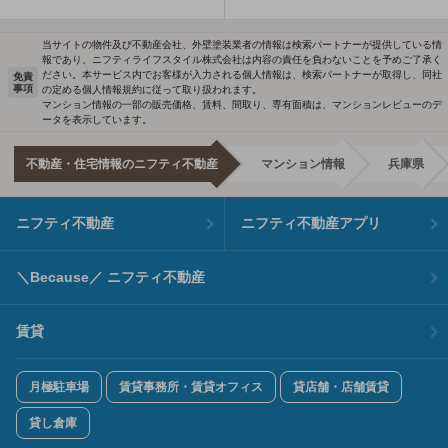
当サイトの物件及び不動産会社、外壁塗装業者の情報は検索パートナーが提供している情
報であり、ニフティライフスタイル株式会社は内容の責任を負わないことを予めご了承く
ださい。本サービス内でお客様が入力される個人情報は、検索パートナーが取得し、同社
免責
事項
の定める個人情報規約に従って取り扱われます。
マンション情報の一部の販売価格、賃料、間取り、専有面積は、マンションレビューのデ
ータを表示しています。
不動産・住宅情報のニフティ不動産
マンション情報
兵庫県
ニフティ不動産
ニフティ不動産アプリ
＼Because／ ニフティ不動産
賃貸
月極駐車場
賃貸事務所・賃貸オフィス
貸店舗・店舗賃貸
貸し倉庫