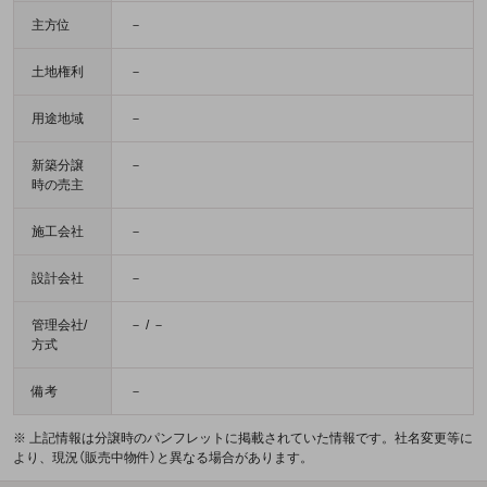
主方位
－
土地権利
－
用途地域
－
新築分譲
－
時の売主
施工会社
－
設計会社
－
管理会社/
－ / －
方式
備考
－
※ 上記情報は分譲時のパンフレットに掲載されていた情報です。社名変更等に
より、現況（販売中物件）と異なる場合があります。