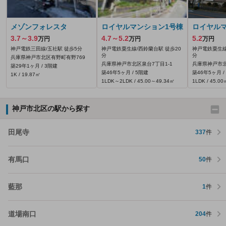
メゾンフォレスタ
ロイヤルマンション1号棟
ロイヤル
3.7～3.9
4.7～5.2
5.2
万円
万円
万円
神戸電鉄三田線/五社駅 徒歩5分
神戸電鉄粟生線/西鈴蘭台駅 徒歩20
神戸電鉄粟生線
分
分
兵庫県神戸市北区有野町有野769
兵庫県神戸市北区泉台7丁目1-1
兵庫県神戸市北
築29年1ヶ月 / 3階建
築46年5ヶ月 / 5階建
築46年5ヶ月 /
1K / 19.87㎡
1LDK～2LDK / 45.00～49.34㎡
1LDK / 45.00
神戸市北区の駅から探す
田尾寺
337
件
有馬口
50
件
藍那
1
件
道場南口
204
件