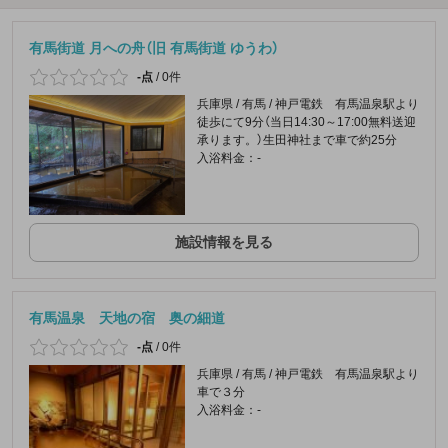
有馬街道 月への舟（旧 有馬街道 ゆうわ）
-点
/
0件
兵庫県 / 有馬 / 神戸電鉄 有馬温泉駅より
徒歩にて9分（当日14:30～17:00無料送迎
承ります。）生田神社まで車で約25分
入浴料金：-
施設情報を見る
有馬温泉 天地の宿 奥の細道
-点
/
0件
兵庫県 / 有馬 / 神戸電鉄 有馬温泉駅より
車で３分
入浴料金：-