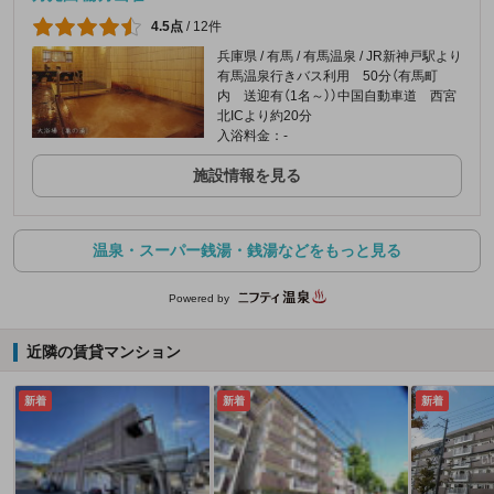
4.5点
/
12件
兵庫県 / 有馬 / 有馬温泉 / JR新神戸駅より
有馬温泉行きバス利用 50分（有馬町
内 送迎有（1名～））中国自動車道 西宮
北ICより約20分
入浴料金：-
施設情報を見る
温泉・スーパー銭湯・銭湯などをもっと見る
Powered by
近隣の賃貸マンション
新着
新着
新着