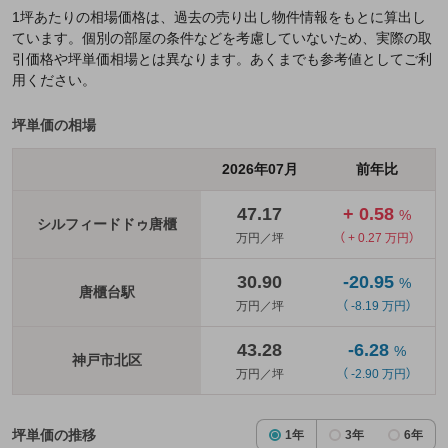
1坪あたりの相場価格は、過去の売り出し物件情報をもとに算出し
ています。個別の部屋の条件などを考慮していないため、実際の取
引価格や坪単価相場とは異なります。あくまでも参考値としてご利
用ください。
坪単価の相場
2026年07月
前年比
47.17
+ 0.58
%
シルフィードドゥ唐櫃
万円／坪
（ + 0.27 万円）
30.90
-20.95
%
唐櫃台駅
万円／坪
（ -8.19 万円）
43.28
-6.28
%
神戸市北区
万円／坪
（ -2.90 万円）
坪単価の推移
1年
3年
6年