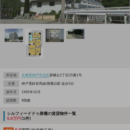
所在地
兵庫県
神戸市北区
唐櫃台2丁目25番1号
交通
神戸電鉄有馬線/唐櫃台駅 徒歩3分
築年月
1995年10月
総階数
9階建
シルフィードドゥ唐櫃の賃貸物件一覧
9.8万円
（1件）