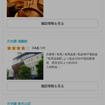
施設情報を見る
月光園 鴻朧館
3.8点
/
5件
兵庫県 / 有馬 / 有馬温泉 / 私鉄神戸電鉄線
「有馬温泉駅」より徒歩10分中国自動車
道 西宮北ICより約10分
入浴料金：-
施設情報を見る
月光園 游月山荘