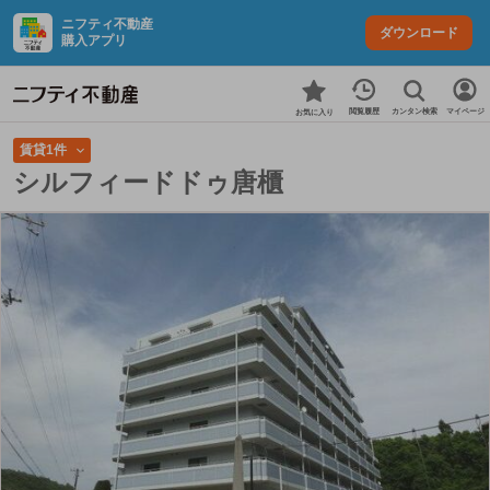
ニフティ不動産
ダウンロード
購入アプリ
カンタン検索
閲覧履歴
マイページ
お気に入り
賃貸1件
シルフィードドゥ唐櫃