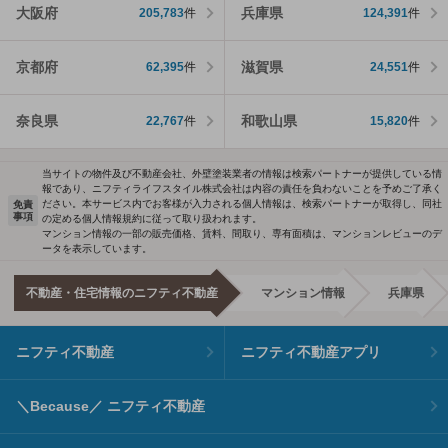
大阪府
兵庫県
205,783
件
124,391
件
京都府
滋賀県
62,395
件
24,551
件
奈良県
和歌山県
22,767
件
15,820
件
当サイトの物件及び不動産会社、外壁塗装業者の情報は検索パートナーが提供している情
報であり、ニフティライフスタイル株式会社は内容の責任を負わないことを予めご了承く
ださい。本サービス内でお客様が入力される個人情報は、検索パートナーが取得し、同社
免責
事項
の定める個人情報規約に従って取り扱われます。
マンション情報の一部の販売価格、賃料、間取り、専有面積は、マンションレビューのデ
ータを表示しています。
不動産・住宅情報のニフティ不動産
マンション情報
兵庫県
ニフティ不動産
ニフティ不動産アプリ
＼Because／ ニフティ不動産