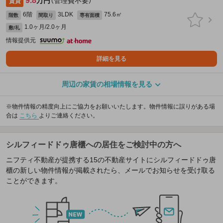
9.8
万円
（管理費不要）
賃貸
6階
3LDK
75.6㎡
階数
間取り
専有面積
1.0ヶ月/2.0ヶ月
敷/礼
情報提供元
詳細を見る
周辺の家賃の相場情報を見る
※物件情報の精度向上にご協力をお願いいたします。物件情報に誤りがある場
合は
こちら
よりご連絡ください。
シルフィードドゥ唐櫃への居住をご検討中の方へ
ニフティ不動産が提携する15の不動産サイトにシルフィードドゥ唐
櫃の新しい物件情報が掲載されたら、メールでお知らせを受け取る
ことができます。