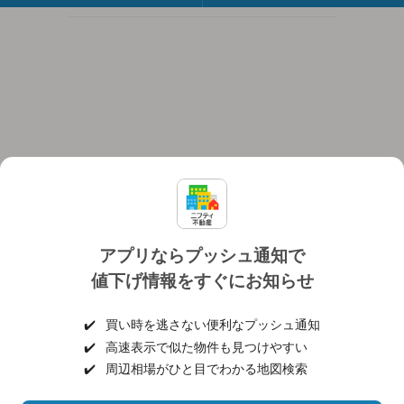
アプリならプッシュ通知で
値下げ情報をすぐにお知らせ
対応機種
個人情報保護ポリシー
利用規約
運営会社
✔️
買い時を逃さない便利なプッシュ通知
ヘルプ・お問い合わせ
採用情報
✔️
高速表示で似た物件も見つけやすい
✔️
周辺相場がひと目でわかる地図検索