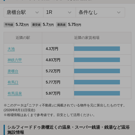
5.72
5.7
5.75
平均値
最安値
最高値
万円
万円
万円
近隣の駅
近隣の家賃相場
大池
4.3万円
神鉄六甲
4.83万円
唐櫃台
5.72万円
有馬口
5.77万円
有馬温泉
5.97万円
※このデータは「ニフティ不動産」に掲載されている物件を元に算出したものです。
(2026年8月11日現在)
※相場情報はあくまで参考値です。目安として活用ください。
シルフィードドゥ唐櫃近くの温泉・スーパー銭湯・銭湯など温浴
施設情報