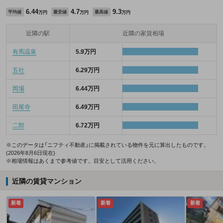
6.44
4.7
9.3
平均値
最安値
最高値
万円
万円
万円
近隣の駅
近隣の家賃相場
有馬温泉
5.9万円
五社
6.29万円
岡場
6.44万円
田尾寺
6.49万円
二郎
6.72万円
※このデータは「ニフティ不動産」に掲載されている物件を元に算出したものです。
(2026年8月6日現在)
※相場情報はあくまで参考値です。目安として活用ください。
近隣の賃貸マンション
新着
新着
新着