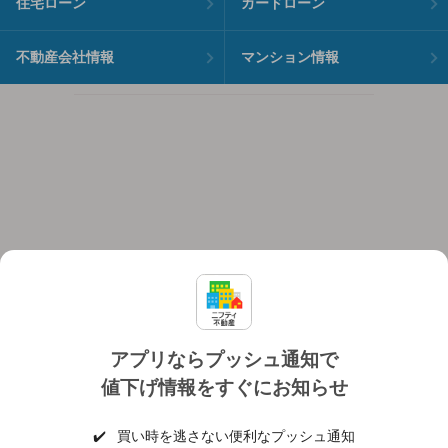
住宅ローン
カードローン
不動産会社情報
マンション情報
アプリならプッシュ通知で
値下げ情報をすぐにお知らせ
対応機種
個人情報保護ポリシー
利用規約
運営会社
✔️
買い時を逃さない便利なプッシュ通知
ヘルプ・お問い合わせ
採用情報