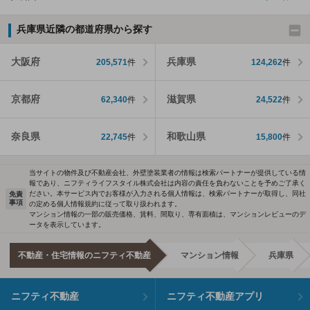
兵庫県近隣の都道府県から探す
大阪府
兵庫県
205,571
件
124,262
件
京都府
滋賀県
62,340
件
24,522
件
奈良県
和歌山県
22,745
件
15,800
件
当サイトの物件及び不動産会社、外壁塗装業者の情報は検索パートナーが提供している情
報であり、ニフティライフスタイル株式会社は内容の責任を負わないことを予めご了承く
ださい。本サービス内でお客様が入力される個人情報は、検索パートナーが取得し、同社
免責
事項
の定める個人情報規約に従って取り扱われます。
マンション情報の一部の販売価格、賃料、間取り、専有面積は、マンションレビューのデ
ータを表示しています。
不動産・住宅情報のニフティ不動産
マンション情報
兵庫県
ニフティ不動産
ニフティ不動産アプリ