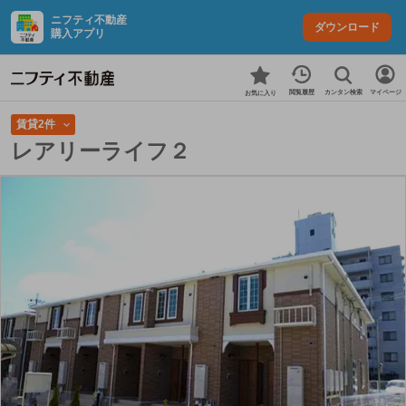
ニフティ不動産
ダウンロード
購入アプリ
カンタン検索
閲覧履歴
マイページ
お気に入り
賃貸2件
レアリーライフ２