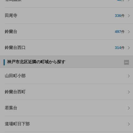
田尾寺
336
件
鈴蘭台
497
件
鈴蘭台西口
314
件
神戸市北区近隣の町域から探す
山田町小部
鈴蘭台西町
若葉台
道場町日下部