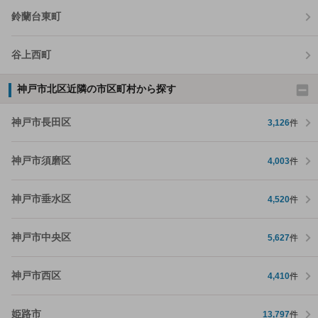
鈴蘭台東町
谷上西町
神戸市北区近隣の市区町村から探す
神戸市長田区
3,126
件
神戸市須磨区
4,003
件
神戸市垂水区
4,520
件
神戸市中央区
5,627
件
神戸市西区
4,410
件
姫路市
13,797
件