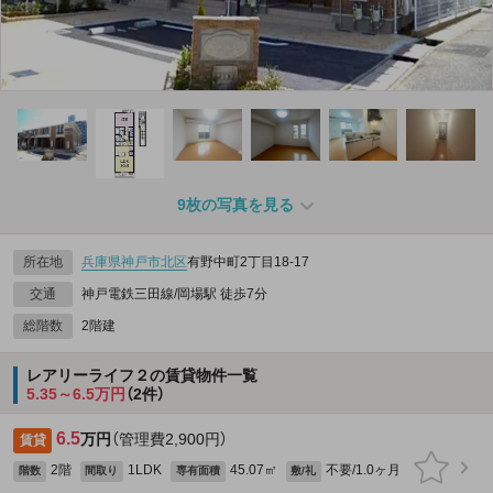
9枚の写真を見る
所在地
兵庫県
神戸市北区
有野中町2丁目18-17
交通
神戸電鉄三田線/岡場駅 徒歩7分
総階数
2階建
レアリーライフ２の賃貸物件一覧
5.35～6.5万円
（2件）
6.5
万円
（管理費2,900円）
賃貸
2階
1LDK
45.07㎡
不要/1.0ヶ月
階数
間取り
専有面積
敷/礼