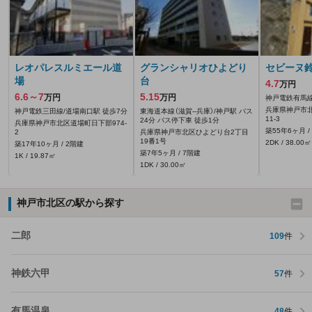
レオパレスルミエール道
グランシャリオひよどり
セビーヌ
場
台
4.7
万円
6.6～7
5.15
万円
万円
神戸電鉄有馬線
兵庫県神戸市
神戸電鉄三田線/道場南口駅 徒歩7分
東海道本線（滋賀--兵庫）/神戸駅 バス
11-3
24分 バス停下車 徒歩1分
兵庫県神戸市北区道場町日下部974‐
築55年6ヶ月 /
2
兵庫県神戸市北区ひよどり台2丁目
19番1号
2DK / 38.00㎡
築17年10ヶ月 / 2階建
築7年5ヶ月 / 7階建
1K / 19.87㎡
1DK / 30.00㎡
神戸市北区の駅から探す
二郎
109
件
神鉄六甲
57
件
有馬温泉
48
件