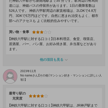
た神鉄六甲駅から新開地駅まで35 分です。駅周辺の有馬街
道には、神姫バスの停留所があります。1日の乗降客数は
526人です。 神鉄六甲駅周辺の家賃相場は、2LDKで4.8万
円、3DKで5万円ほどです。自然に恵まれ治安もよく、都市
部へのアクセスも よく比較的住みやすいです。
買い物・食事
【神鉄六甲駅に対する口コミ】日本料理店、食堂、喫茶店、
居酒屋、バー、パン屋、お好み焼き屋、弁当屋などがあり
ます。
他の項目も見る
2023年11月
No nameさん【その他（マンション好き・マンションに詳しい人
等）】
最寄り駅の
充実度
【神鉄六甲駅に対する口コミ】神鉄六甲駅は、JR神戸駅まで