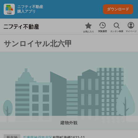
ニフティ不動産
ダウンロード
購入アプリ
カンタン検索
閲覧履歴
マイページ
お気に入り
サンロイヤル北六甲
建物外観
所在地
兵庫県
神戸市北区
有野町唐櫃1621‐11