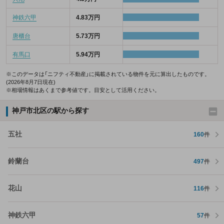
神鉄六甲
4.83万円
唐櫃台
5.73万円
有馬口
5.94万円
※このデータは「ニフティ不動産」に掲載されている物件を元に算出したものです。
(2026年8月7日現在)
※相場情報はあくまで参考値です。目安として活用ください。
神戸市北区の駅から探す
五社
160
件
鈴蘭台
497
件
花山
116
件
神鉄六甲
57
件