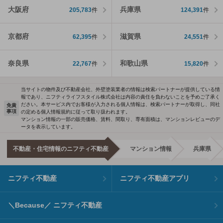
大阪府
兵庫県
205,783
件
124,391
件
京都府
滋賀県
62,395
件
24,551
件
奈良県
和歌山県
22,767
件
15,820
件
当サイトの物件及び不動産会社、外壁塗装業者の情報は検索パートナーが提供している情
報であり、ニフティライフスタイル株式会社は内容の責任を負わないことを予めご了承く
ださい。本サービス内でお客様が入力される個人情報は、検索パートナーが取得し、同社
免責
事項
の定める個人情報規約に従って取り扱われます。
マンション情報の一部の販売価格、賃料、間取り、専有面積は、マンションレビューのデ
ータを表示しています。
不動産・住宅情報のニフティ不動産
マンション情報
兵庫県
ニフティ不動産
ニフティ不動産アプリ
＼Because／ ニフティ不動産