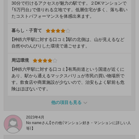
30分で行けるアクセスが魅力の駅です。２DKマンションで
「5万円台」で借りれる立地です。低層住宅が多く、落ち着い
たコストパフォーマンスを体感出来ます。
暮らし・子育て
【神鉄六甲駅に対する口コミ】駅の北側は、山が見えるなど
自然やのんびりした環境で過ごせます。
周辺環境
【神鉄六甲駅に対する口コミ】有馬街道という国道が近くに
あり、駅から通えるマックスバリュが市民の買い物場所で
す。飲食店や商業施設が少ないので、治安もよく駅前も危
険はほぼないです。
他の項目も見る
2023年4月
No nameさん【その他（マンション好き・マンションに詳しい人
等）】