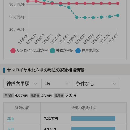
サンロイヤル北六甲の周辺の家賃相場情報
4.83
3.9
5.9
平均値
最安値
最高値
万円
万円
万円
近隣の駅
近隣の家賃相場
花山
7.23万円
大池
4.3万円