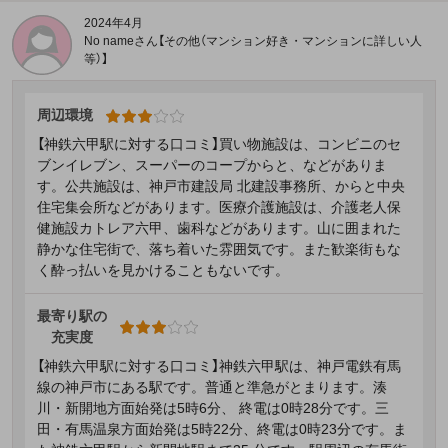
2024年4月
No nameさん【その他（マンション好き・マンションに詳しい人
等）】
周辺環境
【神鉄六甲駅に対する口コミ】買い物施設は、コンビニのセ
ブンイレブン、スーパーのコープからと、などがありま
す。公共施設は、神戸市建設局 北建設事務所、からと中央
住宅集会所などがあります。医療介護施設は、介護老人保
健施設カトレア六甲、歯科などがあります。山に囲まれた
静かな住宅街で、落ち着いた雰囲気です。また歓楽街もな
く酔っ払いを見かけることもないです。
最寄り駅の
充実度
【神鉄六甲駅に対する口コミ】神鉄六甲駅は、神戸電鉄有馬
線の神戸市にある駅です。普通と準急がとまります。湊
川・新開地方面始発は5時6分、 終電は0時28分です。三
田・有馬温泉方面始発は5時22分、終電は0時23分です。ま