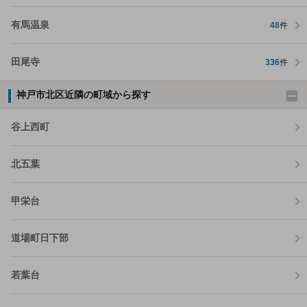
有馬温泉
48
件
田尾寺
336
件
神戸市北区近隣の町域から探す
谷上西町
北五葉
甲栄台
道場町日下部
若葉台