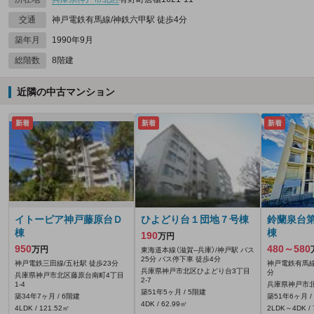
交通
神戸電鉄有馬線/神鉄六甲駅 徒歩4分
築年月
1990年9月
総階数
8階建
近隣の中古マンション
新着
新着
新着
イトーピア神戸藤原台Ｄ
ひよどり台１団地７号棟
鈴蘭泉台
棟
棟
190
万円
950
480～580
万円
東海道本線（滋賀--兵庫）/神戸駅 バス
25分 バス停下車 徒歩4分
神戸電鉄三田線/五社駅 徒歩23分
神戸電鉄有馬線
兵庫県神戸市北区ひよどり台3丁目
分
兵庫県神戸市北区藤原台南町4丁目
2-7
1-4
兵庫県神戸市北
築51年5ヶ月 / 5階建
築34年7ヶ月 / 6階建
築51年6ヶ月 /
4DK / 62.99㎡
4LDK / 121.52㎡
2LDK～4DK / 