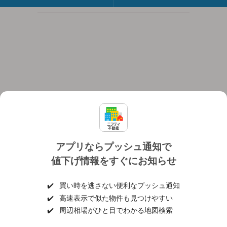
アプリならプッシュ通知で
値下げ情報をすぐにお知らせ
対応機種
個人情報保護ポリシー
利用規約
運営会社
✔️
買い時を逃さない便利なプッシュ通知
ヘルプ・お問い合わせ
採用情報
✔️
高速表示で似た物件も見つけやすい
✔️
周辺相場がひと目でわかる地図検索