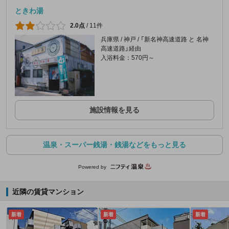
ときわ湯
2.0点
/
11件
兵庫県 / 神戸 / 「新名神高速道路 と 名神
高速道路」経由
入浴料金：570円～
施設情報を見る
温泉・スーパー銭湯・銭湯などをもっと見る
Powered by
近隣の賃貸マンション
新着
新着
新着