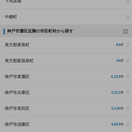
下河原通
中郷町
神戸市灘区近隣の市区町村から探す
美方郡香美町
63
件
美方郡新温泉町
34
件
神戸市東灘区
6,153
件
神戸市兵庫区
4,311
件
神戸市長田区
3,126
件
神戸市須磨区
4,003
件