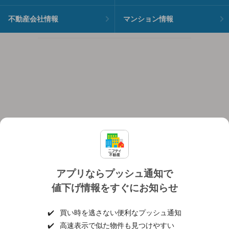
不動産会社情報
マンション情報
アプリならプッシュ通知で
値下げ情報をすぐにお知らせ
対応機種
個人情報保護ポリシー
利用規約
運営会社
✔️
買い時を逃さない便利なプッシュ通知
ヘルプ・お問い合わせ
採用情報
✔️
高速表示で似た物件も見つけやすい