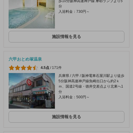
歩10分阪神高速神戸線 摩耶ランプより5
分
入浴料金：730円～
施設情報を見る
六甲おとめ塚温泉
4.5点
/
171件
兵庫県 / 六甲 / 阪神電車石屋川駅より徒歩
5分阪神高速神戸線魚崎出口から約2ｋ
ｍ、国道2号線・徳井交差点より北東へ1
分
入浴料金：500円～
施設情報を見る