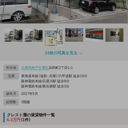
24枚の写真を見る
所在地
兵庫県
神戸市灘区
浜田町2丁目1-1
交通
東海道本線（滋賀--兵庫）/六甲道駅 徒歩10分
阪神電鉄本線/石屋川駅 徒歩9分
阪神電鉄本線/新在家駅 徒歩3分
築年月
2017年5月
総階数
3階建
クレスト灘の賃貸物件一覧
6.3万円
（1件）