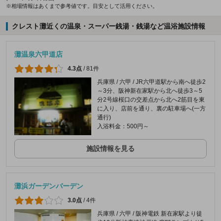
※相場情報はあくまで参考値です。目安として活用ください。
クレスト灘近くの温泉・スーパー銭湯・銭湯など温浴施設情報
灘温泉六甲道店
4.3点
/
81件
兵庫県 / 六甲 / JR六甲道駅から南へ徒歩2
～3分、阪神新在家駅から北へ徒歩3～5
分2号線桜口の交差点から北へ2筋目を東
に入り、店前を通り、裏の駐車場へ(一方
通行)
入浴料金：500円～
施設情報を見る
灘浜ガーデンバーデン
3.0点
/
4件
兵庫県 / 六甲 / 阪神電鉄 新在家駅より徒