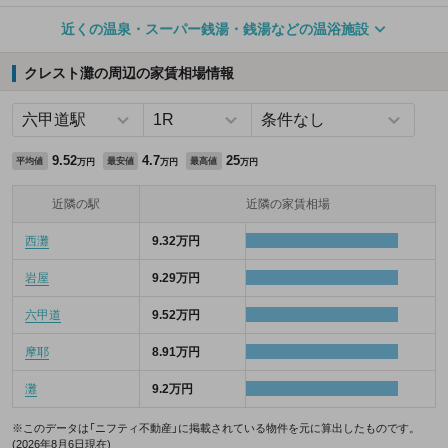
近くの温泉・スーパー銭湯・銭湯などの温浴施設
クレスト灘の周辺の家賃相場情報
9.52
4.7
25
平均値
最安値
最高値
万円
万円
万円
近隣の駅
近隣の家賃相場
西灘
9.32万円
岩屋
9.29万円
六甲道
9.52万円
摩耶
8.91万円
灘
9.2万円
※このデータは「ニフティ不動産」に掲載されている物件を元に算出したものです。
(2026年8月6日現在)