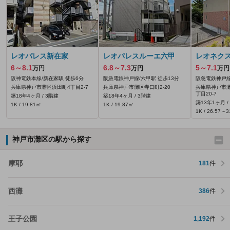
レオパレス新在家
レオパレスルーエ六甲
レオネク
6～8.1
6.8～7.3
5～7.1
万円
万円
万円
阪神電鉄本線/新在家駅 徒歩6分
阪急電鉄神戸線/六甲駅 徒歩13分
阪急電鉄神戸線
兵庫県神戸市灘区浜田町4丁目2-7
兵庫県神戸市灘区寺口町2-20
兵庫県神戸市
丁目20-7
築18年4ヶ月 / 3階建
築18年4ヶ月 / 3階建
築13年1ヶ月 /
1K / 19.81㎡
1K / 19.87㎡
1K / 26.57～
神戸市灘区の駅から探す
摩耶
181
件
西灘
386
件
王子公園
1,192
件