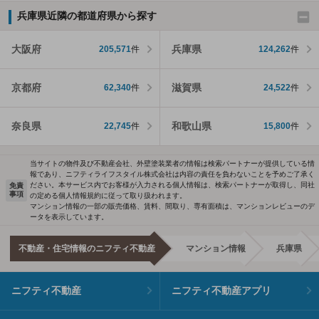
兵庫県近隣の都道府県から探す
大阪府
兵庫県
205,571
件
124,262
件
京都府
滋賀県
62,340
件
24,522
件
奈良県
和歌山県
22,745
件
15,800
件
当サイトの物件及び不動産会社、外壁塗装業者の情報は検索パートナーが提供している情
報であり、ニフティライフスタイル株式会社は内容の責任を負わないことを予めご了承く
ださい。本サービス内でお客様が入力される個人情報は、検索パートナーが取得し、同社
免責
事項
の定める個人情報規約に従って取り扱われます。
マンション情報の一部の販売価格、賃料、間取り、専有面積は、マンションレビューのデ
ータを表示しています。
不動産・住宅情報のニフティ不動産
マンション情報
兵庫県
ニフティ不動産
ニフティ不動産アプリ