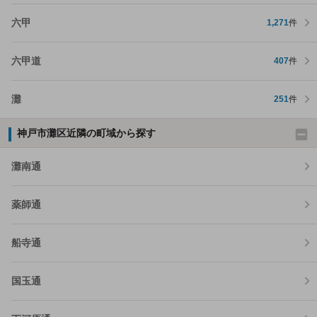
六甲
1,271
件
六甲道
407
件
灘
251
件
神戸市灘区近隣の町域から探す
灘南通
薬師通
船寺通
国玉通