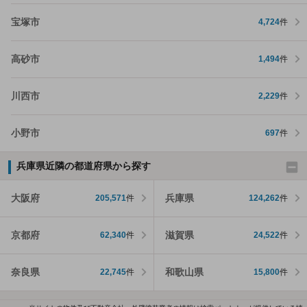
宝塚市
4,724
件
高砂市
1,494
件
川西市
2,229
件
小野市
697
件
兵庫県近隣の都道府県から探す
大阪府
兵庫県
205,571
件
124,262
件
京都府
滋賀県
62,340
件
24,522
件
奈良県
和歌山県
22,745
件
15,800
件