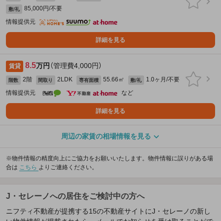
85,000円/不要
敷/礼
情報提供元
詳細を見る
8.5
万円
（管理費4,000円）
賃貸
2階
2LDK
55.66㎡
1.0ヶ月/不要
階数
間取り
専有面積
敷/礼
情報提供元
など
詳細を見る
周辺の家賃の相場情報を見る
※物件情報の精度向上にご協力をお願いいたします。物件情報に誤りがある場
合は
こちら
よりご連絡ください。
J・セレーノへの居住をご検討中の方へ
ニフティ不動産が提携する15の不動産サイトにJ・セレーノの新し