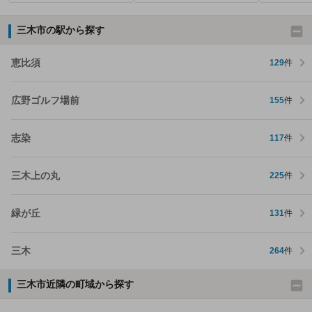
三木市の駅から探す
恵比須
129
件
広野ゴルフ場前
155
件
志染
117
件
三木上の丸
225
件
緑が丘
131
件
三木
264
件
三木市近隣の町域から探す