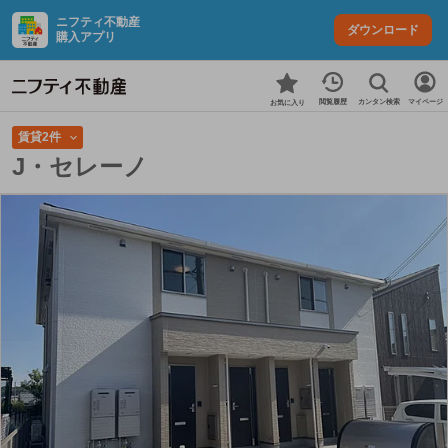
ニフティ不動産
ダウンロード
購入アプリ
カンタン検索
閲覧履歴
マイページ
お気に入り
賃貸2件
J・セレーノ