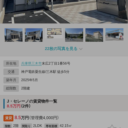
22枚の写真を見る
所在地
兵庫県
三木市
末広2丁目1番56号
交通
神戸電鉄粟生線/三木駅 徒歩5分
築年月
2025年5月
総階数
2階建
J・セレーノの賃貸物件一覧
8.5万円
（2件）
8.5
万円
（管理費4,000円）
賃貸
2階
2LDK
42.15㎡
階数
間取り
専有面積