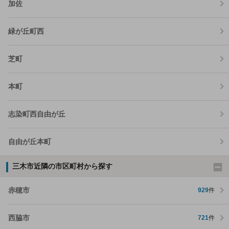
加佐
緑が丘町西
芝町
本町
志染町西自由が丘
自由が丘本町
三木市近隣の市区町村から探す
赤穂市
929
件
西脇市
721
件