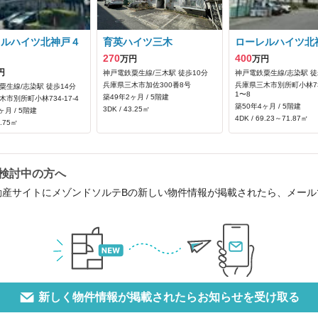
レルハイツ北神戸４
育英ハイツ三木
ローレルハイツ北
270
400
万円
万円
円
神戸電鉄粟生線/三木駅 徒歩10分
神戸電鉄粟生線/志染駅 徒
兵庫県三木市加佐300番8号
兵庫県三木市別所町小林73
粟生線/志染駅 徒歩14分
1〜8
築49年2ヶ月 / 5階建
市別所町小林734‐17‐4
築50年4ヶ月 / 5階建
3DK / 43.25㎡
ヶ月 / 5階建
4DK / 69.23～71.87㎡
4.75㎡
検討中の方へ
動産サイトにメゾンドソルテBの新しい物件情報が掲載されたら、メー
新しく物件情報が掲載されたらお知らせを受け取る