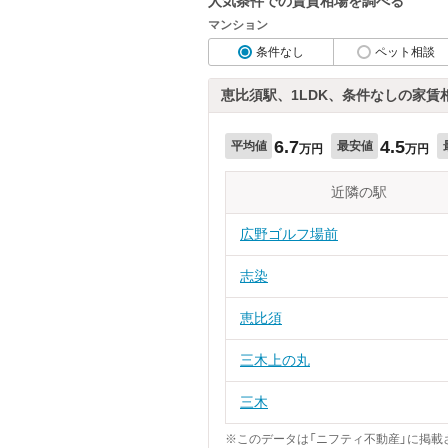
人気条件での賃貸相場を調べる
マンション
条件なし
ペット相談
恵比須駅、1LDK、条件なしの家賃
6.7
4.5
平均値
最安値
万円
万円
近隣の駅
広野ゴルフ場前
志染
恵比須
三木上の丸
三木
※このデータは「ニフティ不動産」に掲載さ