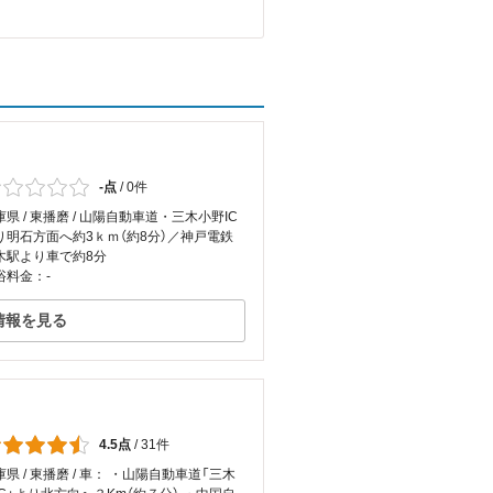
-点
/
0件
庫県 / 東播磨 / 山陽自動車道・三木小野IC
り明石方面へ約3ｋｍ（約8分）／神戸電鉄
木駅より車で約8分
浴料金：-
情報を見る
4.5点
/
31件
庫県 / 東播磨 / 車： ・山陽自動車道「三木