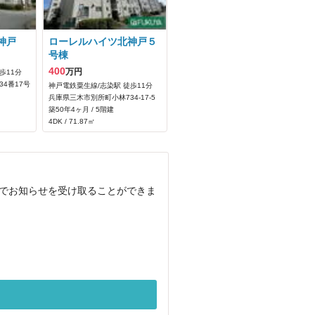
神戸
ローレルハイツ北神戸５
号棟
400
万円
歩11分
4番17号
神戸電鉄粟生線/志染駅 徒歩11分
兵庫県三木市別所町小林734‐17‐5
築50年4ヶ月 / 5階建
4DK / 71.87㎡
ルでお知らせを受け取ることができま