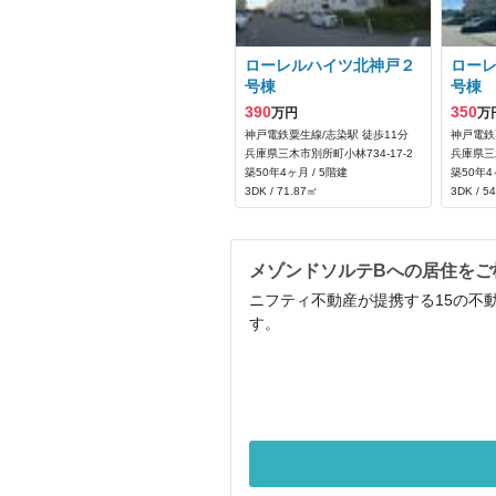
ローレルハイツ北神戸２
ロー
号棟
号棟
390
350
万円
万
神戸電鉄粟生線/志染駅 徒歩11分
神戸電鉄
兵庫県三木市別所町小林734‐17‐2
兵庫県三木
築50年4ヶ月 / 5階建
築50年4
3DK / 71.87㎡
3DK / 5
メゾンドソルテBへの居住をご
ニフティ不動産が提携する15の不
す。