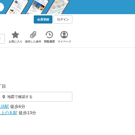
会員登録
ログイン
お気に入り
保存した条件
閲覧履歴
マイページ
丁目
地図で確認する
比須駅
徒歩6分
木上の丸駅
徒歩13分