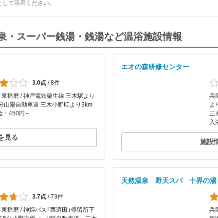
として活用ください。
泉・スーパー銭湯・銭湯など温浴施設情報
エオの森研修センター
3.0点
/
8件
/ 東播磨 / 神戸電鉄栗生線 三木駅より
兵
分山陽自動車道 三木小野ICより3km
よ
：450円～
三
入
を見る
施設
天然温泉 野天スパ 十界の湯
3.7点
/
73件
/ 東播磨 / 神姫バス「西這田」停留所下
兵