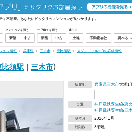
ティ不動産。あなたにピッタリのマンションが見つかります。
マンションを買う
一戸建てを買う
建てる
新築
中古
新築
中古
土地
不動産会社
調べる
ション情報
兵庫県
三木市
恵比須駅
メゾンドソルテBの詳細情報
恵比須駅
｜
三木市
）
兵庫県
三木市
大塚1
所在地
神戸電鉄粟生線
/
恵
交通
神戸電鉄粟生線
/
三
2026年1月
築年月
3階建
総階数