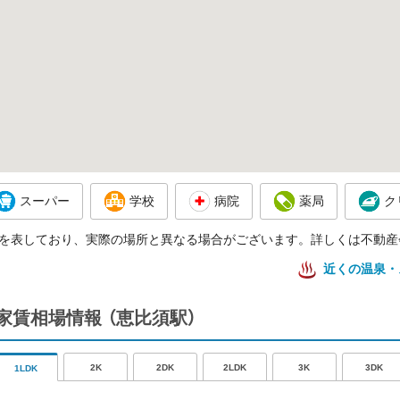
スーパー
学校
病院
薬局
ク
を表しており、実際の場所と異なる場合がございます。詳しくは不動産
近くの温泉・
家賃相場情報
（恵比須駅）
2K
2DK
2LDK
3K
3DK
1LDK