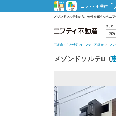
メゾンドソルテBから、物件を探すならニフ
借りる
賃貸
不動産・住宅情報のニフティ不動産
マン
メゾンドソルテB
（