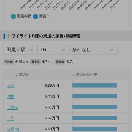
トワイライトB棟の周辺の家賃相場情報
6.51
4.7
8.7
平均値
最安値
最高値
万円
万円
万円
近隣の駅
近隣の家賃相場
五社
6.26万円
岡場
6.44万円
田尾寺
6.51万円
二郎
6.67万円
道場南口
6.69万円