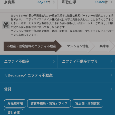
奈良県
和歌山県
22,767
件
15,820
件
当サイトの物件及び不動産会社、外壁塗装業者の情報は検索パートナーが提供している情
報であり、ニフティライフスタイル株式会社は内容の責任を負わないことを予めご了承く
ださい。本サービス内でお客様が入力される個人情報は、検索パートナーが取得し、同社
免責
事項
の定める個人情報規約に従って取り扱われます。
マンション情報の一部の販売価格、賃料、間取り、専有面積は、マンションレビューのデ
ータを表示しています。
不動産・住宅情報のニフティ不動産
マンション情報
兵庫県
ニフティ不動産
ニフティ不動産アプリ
＼Because／ ニフティ不動産
賃貸
月極駐車場
賃貸事務所・賃貸オフィス
貸店舗・店舗賃貸
貸し倉庫