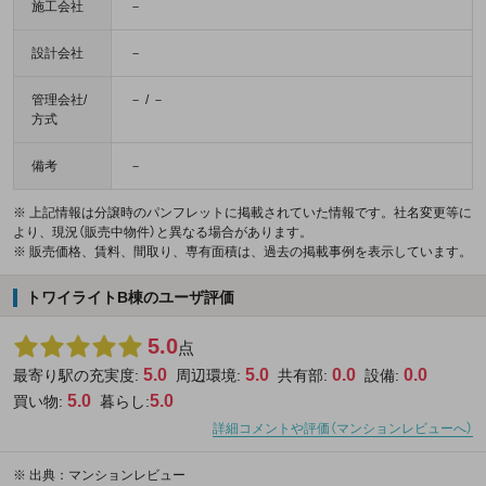
施工会社
－
設計会社
－
管理会社/
－ / －
方式
備考
－
※ 上記情報は分譲時のパンフレットに掲載されていた情報です。社名変更等に
より、現況（販売中物件）と異なる場合があります。
※ 販売価格、賃料、間取り、専有面積は、過去の掲載事例を表示しています。
トワイライトB棟のユーザ評価
5.0
点
5.0
5.0
0.0
0.0
最寄り駅の充実度:
周辺環境:
共有部:
設備:
5.0
5.0
買い物:
暮らし:
詳細コメントや評価（マンションレビューへ）
※
出典：マンションレビュー