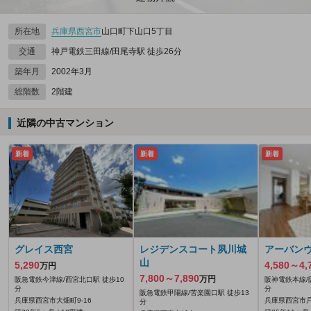
所在地
兵庫県
西宮市
山口町下山口5丁目
交通
神戸電鉄三田線/田尾寺駅 徒歩26分
築年月
2002年3月
総階数
2階建
近隣の中古マンション
新着
新着
新着
グレイス西宮
レジデンスコート夙川城
アーバン
山
5,290
4,580～4,
万円
7,800～7,890
万円
阪急電鉄今津線/西宮北口駅 徒歩10
阪神電鉄本線/
分
分
阪急電鉄甲陽線/苦楽園口駅 徒歩13
兵庫県西宮市大畑町9-16
兵庫県西宮市戸
分