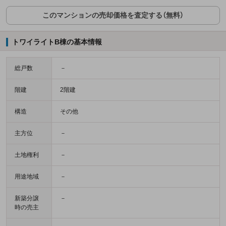
このマンションの売却価格を査定する（無料）
トワイライトB棟の基本情報
総戸数
－
階建
2階建
構造
その他
主方位
－
土地権利
－
用途地域
－
新築分譲
－
時の売主