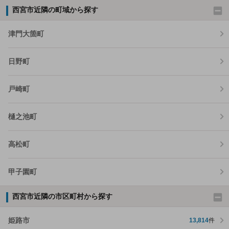
西宮市近隣の町域から探す
津門大箇町
日野町
戸崎町
樋之池町
高松町
甲子園町
西宮市近隣の市区町村から探す
姫路市
13,814
件