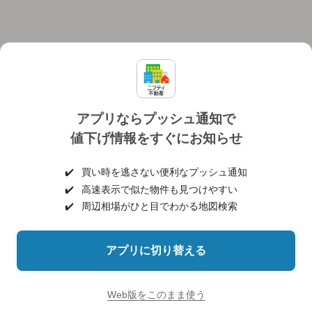
アプリならプッシュ通知で
値下げ情報をすぐにお知らせ
対応機種
個人情報保護ポリシー
利用規約
運営会社
✔️
買い時を逃さない便利なプッシュ通知
ヘルプ・お問い合わせ
採用情報
✔️
高速表示で似た物件も見つけやすい
✔️
周辺相場がひと目でわかる地図検索
アプリに切り替える
©NIFTY Lifestyle Co., Ltd.
Web版をこのまま使う