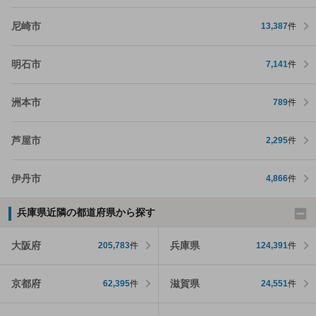
尼崎市
13,387
件
明石市
7,141
件
洲本市
789
件
芦屋市
2,295
件
伊丹市
4,866
件
兵庫県近隣の都道府県から探す
大阪府
兵庫県
205,783
件
124,391
件
京都府
滋賀県
62,395
件
24,551
件