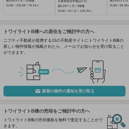
築28年5ヶ月 / 10階建
築25年11ヶ月 
兵庫県西宮市城山2-12
2LDK～2SLDK / 76.54㎡
3LDK / 66.38
築21年7ヶ月 / 3階建
3LDK / 117.11～129.35㎡
トワイライトB棟への居住をご検討中の方へ
ニフティ不動産が提携する15の不動産サイトにトワイライトB棟の
新しい物件情報が掲載されたら、メールでお知らせを受け取ること
ができます。
新着の物件の通知を受け取る
トワイライトB棟の売却をご検討中の方へ
トワイライトB棟の売却価格を無料で査定することがで
きます。