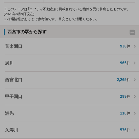
※このデータは「ニフティ不動産」に掲載されている物件を元に算出したものです。
(2026年8月9日現在)
※相場情報はあくまで参考値です。目安として活用ください。
西宮市の駅から探す
苦楽園口
938
件
夙川
965
件
西宮北口
2,265
件
甲子園口
299
件
洲先
110
件
久寿川
576
件