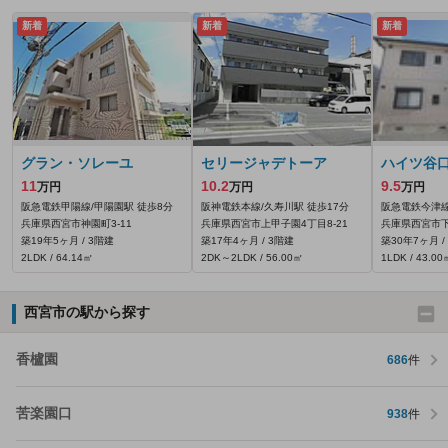
新着
新着
新着
グラン・ソレーユ
セリージャデトーア
ハイツ谷
11
10.2
9.5
万円
万円
万円
阪急電鉄甲陽線/甲陽園駅 徒歩8分
阪神電鉄本線/久寿川駅 徒歩17分
阪急電鉄今津線
兵庫県西宮市神園町3-11
兵庫県西宮市上甲子園4丁目8-21
兵庫県西宮市下
築19年5ヶ月 / 3階建
築17年4ヶ月 / 3階建
築30年7ヶ月 /
2LDK / 64.14㎡
2DK～2LDK / 56.00㎡
1LDK / 43.00
西宮市の駅から探す
香櫨園
686
件
苦楽園口
938
件