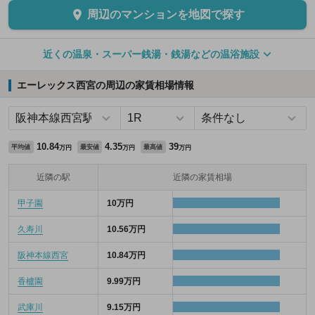
周辺のマンションを地図で探す
近くの温泉・スーパー銭湯・銭湯などの温浴施設
エーレックス西宮の周辺の家賃相場情報
10.84
4.35
39
平均値
最安値
最高値
万円
万円
万円
近隣の駅
近隣の家賃相場
甲子園
10万円
久寿川
10.56万円
阪神本線西宮
10.84万円
香櫨園
9.99万円
武庫川
9.15万円