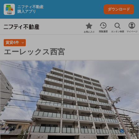
ニフティ不動産
ダウンロード
購入アプリ
カンタン検索
閲覧履歴
マイページ
お気に入り
賃貸4件
エーレックス西宮