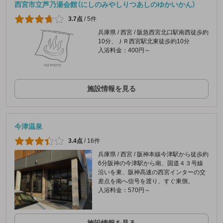
西宮市立芦乃湯会館（にしのみやしりつあしのゆかいかん）
3.7点
/
5件
兵庫県 / 西宮 / 阪急西宮北口駅南西徒歩約
10分、ＪＲ西宮駅北東徒歩約10分
入浴料金：400円～
施設情報を見る
今津温泉
3.4点
/
16件
兵庫県 / 西宮 / 阪神本線今津駅から徒歩約
6分阪神の今津駅から南、国道４３号線
沿いを東、阪神高速の西宮インターの交
差点を南へ信号を渡り、すぐ東側。
入浴料金：570円～
施設情報を見る