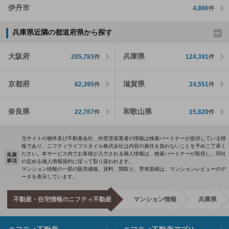
伊丹市
4,866
件
兵庫県近隣の都道府県から探す
大阪府
兵庫県
205,783
件
124,391
件
京都府
滋賀県
62,395
件
24,551
件
奈良県
和歌山県
22,767
件
15,820
件
当サイトの物件及び不動産会社、外壁塗装業者の情報は検索パートナーが提供している情
報であり、ニフティライフスタイル株式会社は内容の責任を負わないことを予めご了承く
ださい。本サービス内でお客様が入力される個人情報は、検索パートナーが取得し、同社
免責
事項
の定める個人情報規約に従って取り扱われます。
マンション情報の一部の販売価格、賃料、間取り、専有面積は、マンションレビューのデ
ータを表示しています。
不動産・住宅情報のニフティ不動産
マンション情報
兵庫県