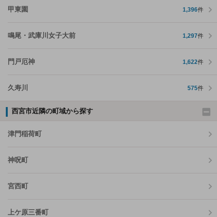
甲東園
1,396
件
鳴尾・武庫川女子大前
1,297
件
門戸厄神
1,622
件
久寿川
575
件
西宮市近隣の町域から探す
津門稲荷町
神呪町
宮西町
上ケ原三番町