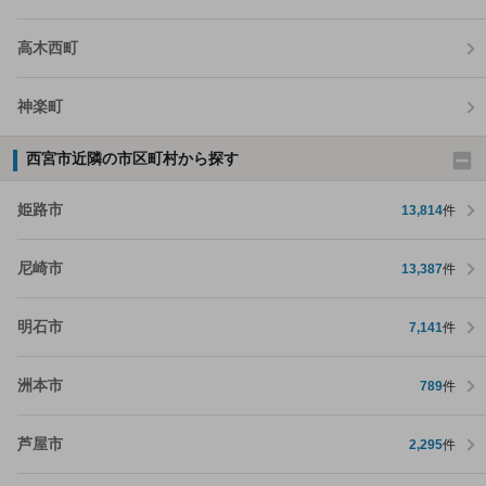
高木西町
神楽町
西宮市近隣の市区町村から探す
姫路市
13,814
件
尼崎市
13,387
件
明石市
7,141
件
洲本市
789
件
芦屋市
2,295
件