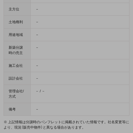
主方位
－
土地権利
－
用途地域
－
新築分譲
－
時の売主
施工会社
－
設計会社
－
管理会社/
－ / －
方式
備考
－
※ 上記情報は分譲時のパンフレットに掲載されていた情報です。社名変更等に
より、現況（販売中物件）と異なる場合があります。