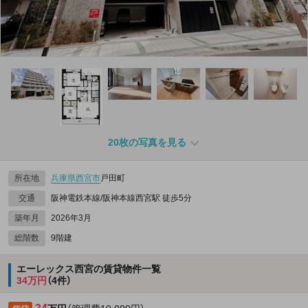
20枚の写真を見る
所在地
兵庫県
西宮市
戸田町
交通
阪神電鉄本線/阪神本線西宮駅 徒歩5分
築年月
2026年3月
総階数
9階建
エーレックス西宮の賃貸物件一覧
34万円
（4件）