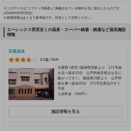
※このデータは「ニフティ不動産」に掲載されている物件を元に算出したものです。
(2026年8月9日現在)
※相場情報はあくまで参考値です。目安として活用ください。
エーレックス西宮近くの温泉・スーパー銭湯・銭湯など温浴施設
情報
双葉温泉
3.7点
/
58件
兵庫県 / 西宮 / 阪神西宮駅より 171号線
を北へ徒歩15分 山手幹線交差点を左に
曲がってすぐ。 阪急夙川駅より 山手幹
線を東へ徒歩20分 171号交差点のすぐ
手前
入浴料金：550円～
施設情報を見る