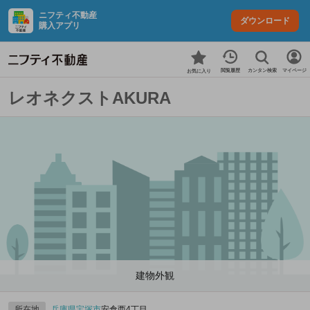
ニフティ不動産
ダウンロード
購入アプリ
カンタン検索
閲覧履歴
マイページ
お気に入り
レオネクストAKURA
建物外観
所在地
兵庫県
宝塚市
安倉西4丁目