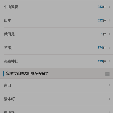
中山観音
483
件
山本
622
件
武田尾
1
件
逆瀬川
774
件
売布神社
499
件
宝塚市近隣の町域から探す
南口
湯本町
中山寺