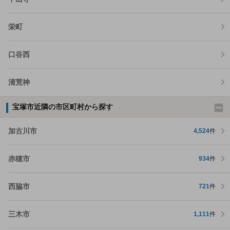
栄町
口谷西
清荒神
宝塚市近隣の市区町村から探す
加古川市
4,524
件
赤穂市
934
件
西脇市
721
件
三木市
1,111
件