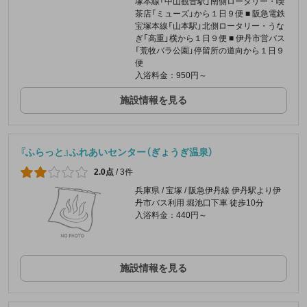
塚本線「中山観音駅」南側ロータリー・喫
茶店「ミューズ」から１日９便 ■ 阪急電鉄
宝塚本線「山本駅」北側ロータリー・うな
ぎ「高重」横から１日９便 ■ 伊丹市営バス
「荒牧バラ公園」停留所の道向から１日９
便
入浴料金：950円～
施設情報を見る
『ふらっと』ふれあいセンター（ぎょうぎ温泉）
2.0点
/
3件
兵庫県 / 宝塚 / 阪急伊丹線 伊丹駅より伊
丹市バス利用 堀池口下車 徒歩10分
入浴料金：440円～
施設情報を見る