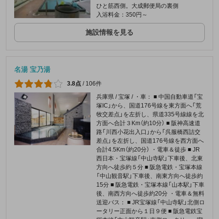
ひと筋西側。大成郵便局の裏側
入浴料金：350円～
施設情報を見る
名湯 宝乃湯
3.8点
/
106件
兵庫県 / 宝塚 / ・車： ■ 中国自動車道「宝
塚IC」から、国道176号線を東方面へ「荒
牧交差点」を左折し、県道335号線線を北
方面へ合計３Km（約10分） ■ 阪神高速道
路「川西小花出入口」から「呉服橋西詰交
差点」を左折し、国道176号線を西方面へ
合計4.5Km（約20分） ・電車＆徒歩 ■ JR
西日本・宝塚線「中山寺駅」下車後、北東
方向へ徒歩約５分 ■ 阪急電鉄・宝塚本線
「中山観音駅」下車後、南東方向へ徒歩約
15分 ■ 阪急電鉄・宝塚本線「山本駅」下車
後、南西方向へ徒歩約20分 ・電車＆無料
送迎バス： ■ JR宝塚線「中山寺駅」北側ロ
ータリー正面から１日９便 ■ 阪急電鉄宝