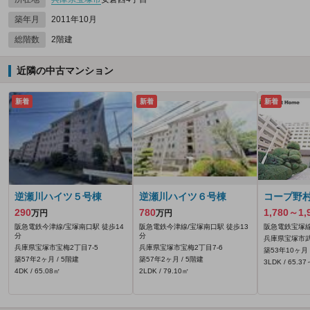
築年月
2011年10月
総階数
2階建
近隣の中古マンション
新着
新着
新着
逆瀬川ハイツ５号棟
逆瀬川ハイツ６号棟
コープ野
290
780
1,780～1,
万円
万円
阪急電鉄今津線/宝塚南口駅 徒歩14
阪急電鉄今津線/宝塚南口駅 徒歩13
阪急電鉄宝塚線
分
分
兵庫県宝塚市武
兵庫県宝塚市宝梅2丁目7-5
兵庫県宝塚市宝梅2丁目7-6
築53年10ヶ月 
築57年2ヶ月 / 5階建
築57年2ヶ月 / 5階建
3LDK / 65.3
4DK / 65.08㎡
2LDK / 79.10㎡