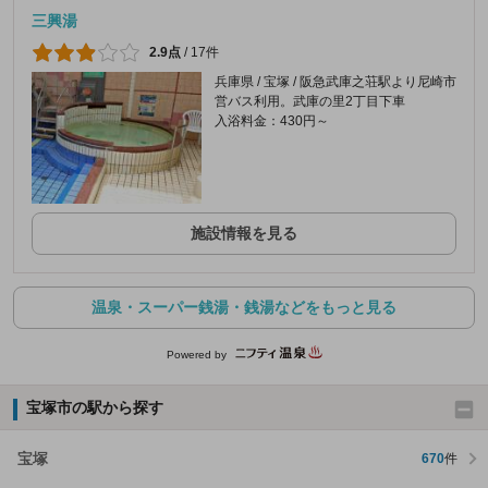
三興湯
2.9点
/
17件
兵庫県 / 宝塚 / 阪急武庫之荘駅より尼崎市
営バス利用。武庫の里2丁目下車
入浴料金：430円～
施設情報を見る
温泉・スーパー銭湯・銭湯などをもっと見る
Powered by
宝塚市の駅から探す
宝塚
670
件