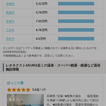
赤穂市
5.31万円
西脇市
5.76万円
宝塚市
7.55万円
三木市
6.76万円
高砂市
6.5万円
※このデータは「ニフティ不動産」に掲載されている物件を元に算出したものです。
(2026年8月6日現在)
※相場情報はあくまで参考値です。目安として活用ください。
レオネクストAKURA近くの温泉・スーパー銭湯・銭湯など温浴
施設情報
ほっこり湯
5.0点
/
1件
兵庫県 / 宝塚 / ■電車の場合 ・阪急電鉄
今津線「小林駅」から南方向に歩いて約12
分。 ■自動車の場合 県道中津浜線から