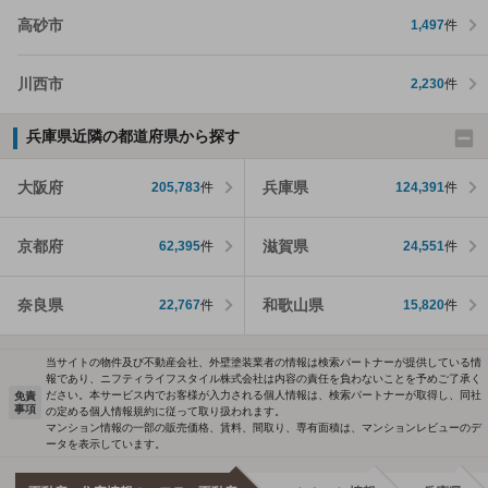
高砂市
1,497
件
川西市
2,230
件
兵庫県近隣の都道府県から探す
大阪府
兵庫県
205,783
件
124,391
件
京都府
滋賀県
62,395
件
24,551
件
奈良県
和歌山県
22,767
件
15,820
件
当サイトの物件及び不動産会社、外壁塗装業者の情報は検索パートナーが提供している情
報であり、ニフティライフスタイル株式会社は内容の責任を負わないことを予めご了承く
ださい。本サービス内でお客様が入力される個人情報は、検索パートナーが取得し、同社
免責
事項
の定める個人情報規約に従って取り扱われます。
マンション情報の一部の販売価格、賃料、間取り、専有面積は、マンションレビューのデ
ータを表示しています。