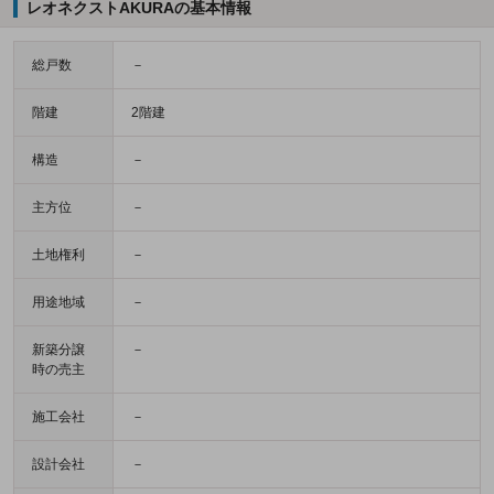
レオネクストAKURAの基本情報
総戸数
－
階建
2階建
構造
－
主方位
－
土地権利
－
用途地域
－
新築分譲
－
時の売主
施工会社
－
設計会社
－