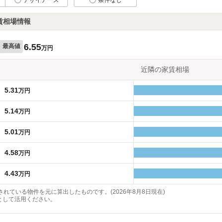
賃相場情報
6.55
最高値
万円
近隣の家賃相場
5.31
万円
5.14
万円
5.01
万円
4.58
万円
4.43
万円
れている物件を元に算出したものです。(2026年8月8日現在)
として活用ください。