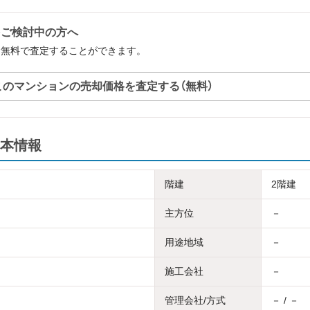
をご検討中の方へ
を無料で査定することができます。
このマンションの売却価格を査定する（無料）
本情報
階建
2階建
主方位
－
用途地域
－
施工会社
－
管理会社/方式
－ / －