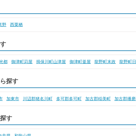
竜野
西栗栖
す
光都
御津町苅屋
揖保川町山津屋
御津町釜屋
龍野町末政
龍野町
ら探す
市
加東市
川辺郡猪名川町
多可郡多可町
加古郡稲美町
加古郡播磨
探す
奈良県
和歌山県