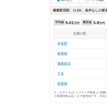
播磨新宮駅、1LDK、条件なしの家
5.01
3.9
平均値
最安値
万円
万円
近隣の駅
本竜野
東觜崎
播磨新宮
千本
西栗栖
※このデータは「ニフティ不動産」に掲載さ
※相場情報はあくまで参考値です。目安