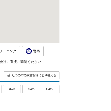
リーニング
警察
会社に直接ご確認ください。
たつの市の家賃相場に切り替える
5LDK～
3LDK
4LDK