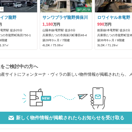
イフ龍野
サンワプラザ龍野揖保川
ロワイヤル本竜野
1,180
990
円
万円
万円
本竜野駅 徒歩20分
山陽本線/竜野駅 徒歩3分
姫新線/本竜野駅 徒歩2分
つの市龍野町島田750‐1
兵庫県たつの市揖保川町黍田46‐4
兵庫県たつの市龍野町堂本
 9階建
築28年3ヶ月 / 7階建
築36年6ヶ月 / 9階建
71.37㎡
4LDK / 75.06㎡
3LDK / 71.29㎡
住をご検討中の方へ
動産サイトにフォンターナ・ヴィラの新しい物件情報が掲載されたら、
新しく物件情報が掲載されたらお知らせを受け取る