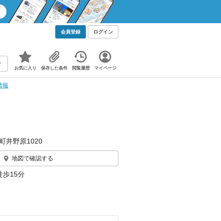
会員登録
ログイン
お気に入り
保存した条件
閲覧履歴
マイページ
情報
町井野原1020
地図で確認する
徒歩15分