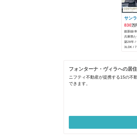
サンラ
830
万
姫新線/
兵庫県た
築28年 /
3LDK / 
フォンターナ・ヴィラへの居
ニフティ不動産が提携する15の不
できます。