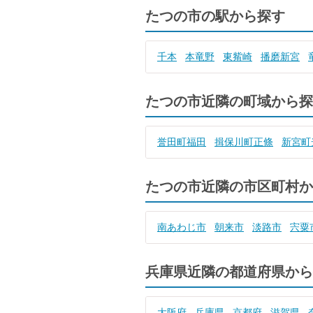
たつの市の駅から探す
千本
本竜野
東觜崎
播磨新宮
たつの市近隣の町域から探
誉田町福田
揖保川町正條
新宮町
たつの市近隣の市区町村か
南あわじ市
朝来市
淡路市
宍粟
兵庫県近隣の都道府県から
大阪府
兵庫県
京都府
滋賀県