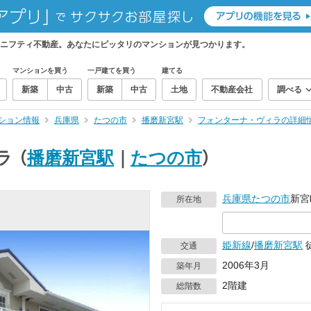
ニフティ不動産。あなたにピッタリのマンションが見つかります。
マンションを買う
一戸建てを買う
建てる
新築
中古
新築
中古
土地
不動産会社
調べる
ション情報
兵庫県
たつの市
播磨新宮駅
フォンターナ・ヴィラの詳細
ラ
（
播磨新宮駅
｜
たつの市
）
兵庫県
たつの市
新宮
所在地
姫新線
/
播磨新宮駅
交通
2006年3月
築年月
2階建
総階数