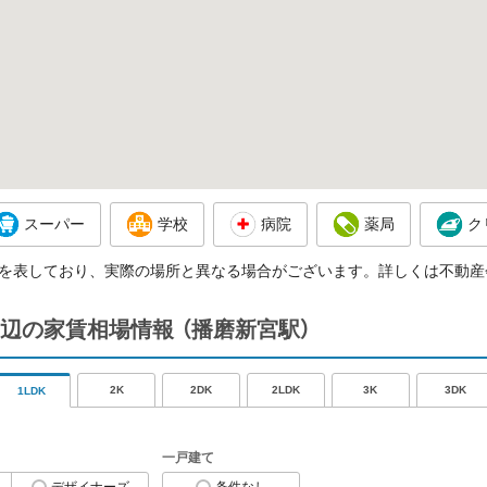
スーパー
学校
病院
薬局
ク
を表しており、実際の場所と異なる場合がございます。詳しくは不動産
辺の家賃相場情報
（播磨新宮駅）
2K
2DK
2LDK
3K
3DK
1LDK
一戸建て
デザイナーズ
条件なし