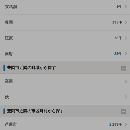
玄武洞
1
件
豊岡
193
件
江原
38
件
国府
23
件
豊岡市近隣の町域から探す
高屋
伏
豊岡市近隣の市区町村から探す
芦屋市
2,293
件