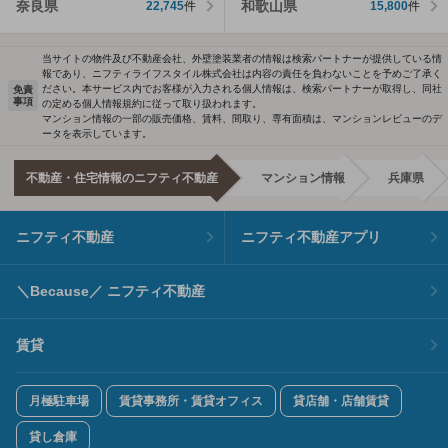
奈良県
和歌山県
22,745
件
15,800
件
当サイトの物件及び不動産会社、外壁塗装業者の情報は検索パートナーが提供している情
報であり、ニフティライフスタイル株式会社は内容の責任を負わないことを予めご了承く
ださい。本サービス内でお客様が入力される個人情報は、検索パートナーが取得し、同社
免責
事項
の定める個人情報規約に従って取り扱われます。
マンション情報の一部の販売価格、賃料、間取り、専有面積は、マンションレビューのデ
ータを表示しています。
不動産・住宅情報のニフティ不動産
マンション情報
兵庫県
ニフティ不動産
ニフティ不動産アプリ
＼Because／ ニフティ不動産
賃貸
月極駐車場
賃貸事務所・賃貸オフィス
貸店舗・店舗賃貸
貸し倉庫