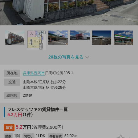
20枚の写真を見る
所在地
兵庫県
豊岡市
日高町松岡305‐1
交通
山陰本線/江原駅 徒歩22分
山陰本線/国府駅 徒歩28分
総階数
2階建
フレスケッツァの賃貸物件一覧
5.2万円
（1件）
5.2
万円
（管理費2,900円）
賃貸
1階
1LDK
52.02㎡
階数
間取り
専有面積