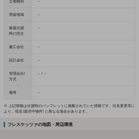
土地権利
－
用途地域
－
新築分譲
－
時の売主
施工会社
－
設計会社
－
管理会社/
－ / －
方式
備考
－
※ 上記情報は分譲時のパンフレットに掲載されていた情報です。社名変更等に
より、現況（販売中物件）と異なる場合があります。
フレスケッツァの地図・周辺環境