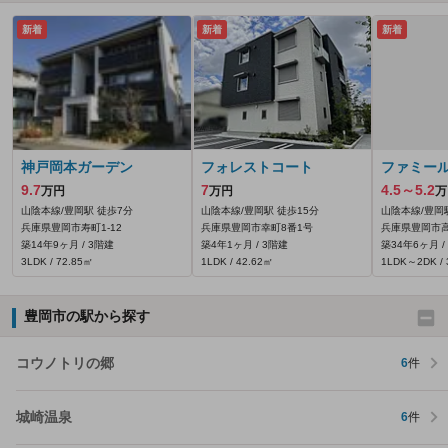
新着
新着
新着
神戸岡本ガーデン
フォレストコート
ファミー
9.7
7
4.5～5.2
万円
万円
万
山陰本線/豊岡駅 徒歩7分
山陰本線/豊岡駅 徒歩15分
山陰本線/豊岡
兵庫県豊岡市寿町1-12
兵庫県豊岡市幸町8番1号
兵庫県豊岡市高屋
築14年9ヶ月 / 3階建
築4年1ヶ月 / 3階建
築34年6ヶ月 /
3LDK / 72.85㎡
1LDK / 42.62㎡
1LDK～2DK / 
豊岡市の駅から探す
コウノトリの郷
6
件
城崎温泉
6
件