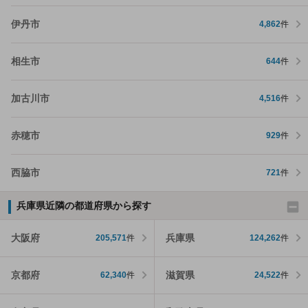
伊丹市
4,862
件
相生市
644
件
加古川市
4,516
件
赤穂市
929
件
西脇市
721
件
兵庫県近隣の都道府県から探す
大阪府
兵庫県
205,571
件
124,262
件
京都府
滋賀県
62,340
件
24,522
件