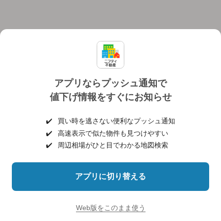
アプリならプッシュ通知で
値下げ情報をすぐにお知らせ
対応機種
個人情報保護ポリシー
利用規約
運営会社
✔️
買い時を逃さない便利なプッシュ通知
ヘルプ・お問い合わせ
採用情報
✔️
高速表示で似た物件も見つけやすい
✔️
周辺相場がひと目でわかる地図検索
アプリに切り替える
©NIFTY Lifestyle Co., Ltd.
Web版をこのまま使う