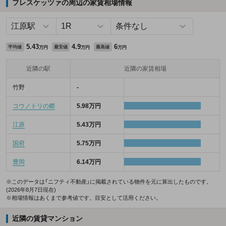
フレスケッツァの周辺の家賃相場情報
5.43
4.9
6
平均値
最安値
最高値
万円
万円
万円
近隣の駅
近隣の家賃相場
竹野
-
コウノトリの郷
5.98万円
江原
5.43万円
国府
5.75万円
豊岡
6.14万円
※このデータは「ニフティ不動産」に掲載されている物件を元に算出したものです。
(2026年8月7日現在)
※相場情報はあくまで参考値です。目安として活用ください。
近隣の賃貸マンション