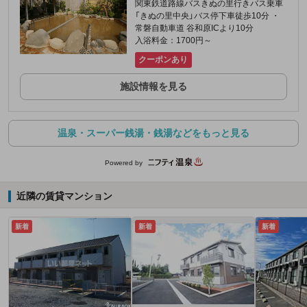
関東鉄道路線バスきぬの里行きバス乗車
「きぬの里中央」バス停下車徒歩10分 ・
常磐自動車道 谷和原ICより10分
入浴料金：1700円～
クーポンあり
施設情報を見る
温泉・スーパー銭湯・銭湯などをもっと見る
Powered by
近隣の賃貸マンション
新着
新着
新着