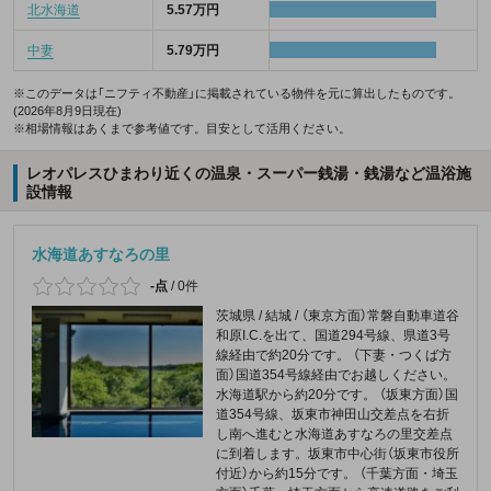
北水海道
5.57万円
中妻
5.79万円
※このデータは「ニフティ不動産」に掲載されている物件を元に算出したものです。
(2026年8月9日現在)
※相場情報はあくまで参考値です。目安として活用ください。
レオパレスひまわり近くの温泉・スーパー銭湯・銭湯など温浴施
設情報
水海道あすなろの里
-点
/
0件
茨城県 / 結城 / （東京方面）常磐自動車道谷
和原I.C.を出て、国道294号線、県道3号
線経由で約20分です。 （下妻・つくば方
面）国道354号線経由でお越しください。
水海道駅から約20分です。 （坂東方面）国
道354号線、坂東市神田山交差点を右折
し南へ進むと水海道あすなろの里交差点
に到着します。坂東市中心街（坂東市役所
付近）から約15分です。 （千葉方面・埼玉