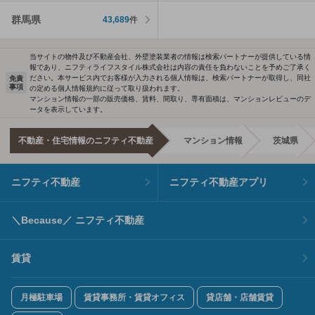
群馬県
43,689
件
当サイトの物件及び不動産会社、外壁塗装業者の情報は検索パートナーが提供している情
報であり、ニフティライフスタイル株式会社は内容の責任を負わないことを予めご了承く
ださい。本サービス内でお客様が入力される個人情報は、検索パートナーが取得し、同社
免責
事項
の定める個人情報規約に従って取り扱われます。
マンション情報の一部の販売価格、賃料、間取り、専有面積は、マンションレビューのデ
ータを表示しています。
不動産・住宅情報のニフティ不動産
マンション情報
茨城県
ニフティ不動産
ニフティ不動産アプリ
＼Because／ ニフティ不動産
賃貸
月極駐車場
賃貸事務所・賃貸オフィス
貸店舗・店舗賃貸