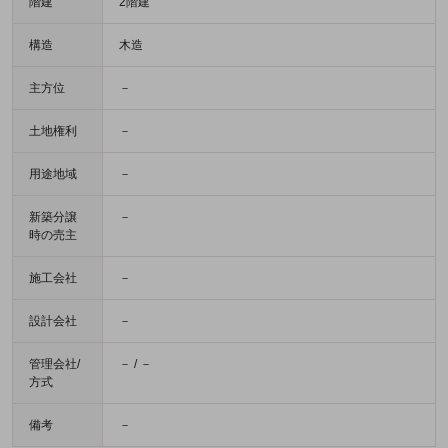
階建
2階建
構造
木造
主方位
－
土地権利
－
用途地域
－
新築分譲
－
時の売主
施工会社
－
設計会社
－
管理会社/
－ / －
方式
備考
－