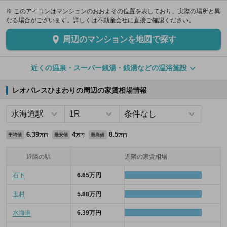
※ このアイコンはマンションのおおよその位置を表しており、実際の場所と異
なる場合がございます。詳しくは不動産会社に直接ご確認ください。
周辺のマンションを地図で探す
近くの温泉・スーパー銭湯・銭湯などの温浴施設
レオパレスひまわりの周辺の家賃相場情報
6.39
4
8.5
平均値
最安値
最高値
万円
万円
万円
近隣の駅
近隣の家賃相場
石下
6.65万円
玉村
5.88万円
水海道
6.39万円