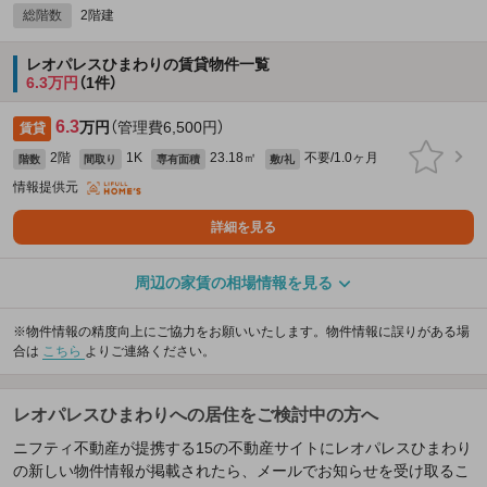
総階数
2階建
レオパレスひまわりの賃貸物件一覧
6.3万円
（1件）
6.3
万円
（管理費6,500円）
賃貸
2階
1K
23.18㎡
不要/1.0ヶ月
階数
間取り
専有面積
敷/礼
情報提供元
詳細を見る
周辺の家賃の相場情報を見る
※物件情報の精度向上にご協力をお願いいたします。物件情報に誤りがある場
合は
こちら
よりご連絡ください。
レオパレスひまわりへの居住をご検討中の方へ
ニフティ不動産が提携する15の不動産サイトにレオパレスひまわり
の新しい物件情報が掲載されたら、メールでお知らせを受け取るこ