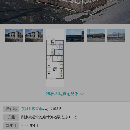
25枚の写真を見る
所在地
茨城県
坂東市
みどり町8-5
交通
関東鉄道常総線/水海道駅 徒歩135分
築年月
2005年4月