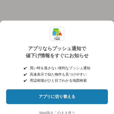
アプリならプッシュ通知で
値下げ情報をすぐにお知らせ
対応機種
個人情報保護ポリシー
利用規約
運営会社
✔️
買い時を逃さない便利なプッシュ通知
ヘルプ・お問い合わせ
採用情報
✔️
高速表示で似た物件も見つけやすい
✔️
周辺相場がひと目でわかる地図検索
アプリに切り替える
©NIFTY Lifestyle Co., Ltd.
Web版をこのまま使う