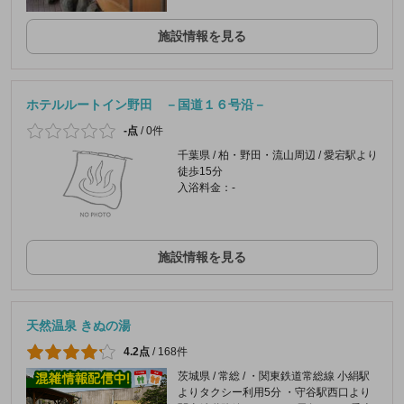
施設情報を見る
ホテルルートイン野田 －国道１６号沿－
-点
/
0件
千葉県 / 柏・野田・流山周辺 / 愛宕駅より
徒歩15分
入浴料金：-
施設情報を見る
天然温泉 きぬの湯
4.2点
/
168件
茨城県 / 常総 / ・関東鉄道常総線 小絹駅
よりタクシー利用5分 ・守谷駅西口より