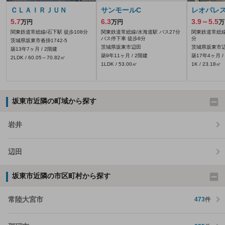
ＣＬＡＩＲＪＵＮ
サンモールC
レオパレ
5.7
6.3
3.9～5.5
万円
万円
万
関東鉄道常総線/石下駅 徒歩108分
関東鉄道常総線/水海道駅 バス27分
関東鉄道常総線
バス停下車 徒歩8分
分
茨城県坂東市沓掛1742‐5
茨城県坂東市辺田
茨城県坂東市辺田
築13年7ヶ月 / 2階建
築9年11ヶ月 / 2階建
築17年4ヶ月 /
2LDK / 60.05～70.82㎡
1LDK / 53.00㎡
1K / 23.18㎡
坂東市近隣の町域から探す
岩井
辺田
坂東市近隣の市区町村から探す
常陸大宮市
473
件