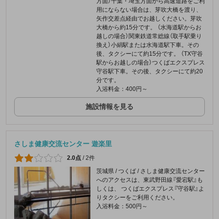
方面）千葉・埼玉方面から高速道路をご利
用にならない場合は、芽吹大橋を渡り、
矢作交差点経由でお越しください。芽吹
大橋から約15分です。 （水海道駅からお
越しの場合）関東鉄道常総線（取手駅乗り
換え）小絹駅または水海道駅下車。その
後、タクシーにて約15分です。 （TX守谷
駅からお越しの場合）つくばエクスプレス
守谷駅下車。その後、タクシーにて約20
分です。
入浴料金：400円～
施設情報を見る
さしま健康交流センター 遊楽里
2.0点
/
2件
茨城県 / つくば / さしま健康交流センター
へのアクセスは、東武野田線『愛宕駅』も
しくは、 つくばエクスプレス『守谷駅』よ
りタクシーをご利用ください。
入浴料金：500円～