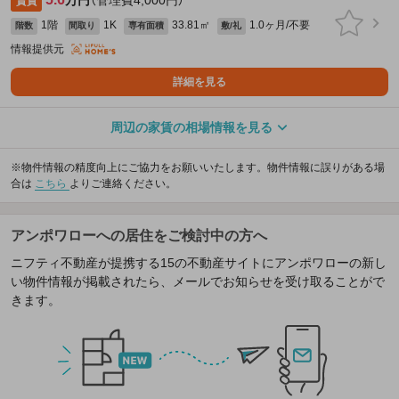
賃貸
1階
1K
33.81㎡
1.0ヶ月/不要
階数
間取り
専有面積
敷/礼
情報提供元
詳細を見る
周辺の家賃の相場情報を見る
※物件情報の精度向上にご協力をお願いいたします。物件情報に誤りがある場
合は
こちら
よりご連絡ください。
アンポワローへの居住をご検討中の方へ
ニフティ不動産が提携する15の不動産サイトにアンポワローの新し
い物件情報が掲載されたら、メールでお知らせを受け取ることがで
きます。