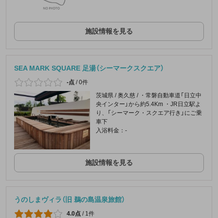
施設情報を見る
SEA MARK SQUARE 足湯（シーマークスクエア）
-点
/
0件
茨城県 / 奥久慈 / ・常磐自動車道「日立中
央インター」から約5.4Km ・JR日立駅よ
り、「シーマーク・スクエア行き」にご乗
車下
入浴料金：-
施設情報を見る
うのしまヴィラ（旧 鵜の島温泉旅館）
4.0点
/
1件