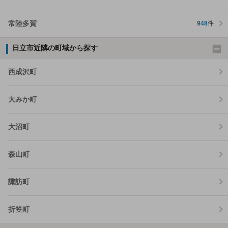
常陸多賀
948
件
日立市近隣の町域から探す
西成沢町
大みか町
大沼町
森山町
諏訪町
折笠町