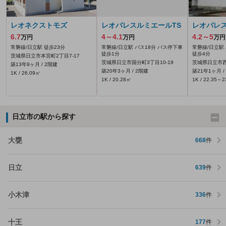
レオネクストモズ
レオパレスルミエールTS
レオパレ
6.7
4～4.1
4.2～5
万円
万円
万円
常磐線/日立駅 徒歩23分
常磐線/日立駅 バス18分 バス停下車
常磐線/日立駅
徒歩1分
徒歩4分
茨城県日立市本宮町2丁目7-17
茨城県日立市国分町3丁目10-19
茨城県日立市西
築13年9ヶ月 / 2階建
築20年3ヶ月 / 2階建
築21年1ヶ月 /
1K / 26.09㎡
1K / 20.28㎡
1K / 22.35～
日立市の駅から探す
大甕
668
件
日立
639
件
小木津
336
件
十王
177
件