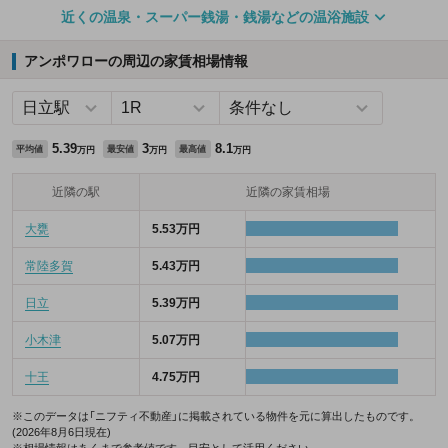
近くの温泉・スーパー銭湯・銭湯などの温浴施設
アンポワローの周辺の家賃相場情報
5.39
3
8.1
平均値
最安値
最高値
万円
万円
万円
近隣の駅
近隣の家賃相場
大甕
5.53万円
常陸多賀
5.43万円
日立
5.39万円
小木津
5.07万円
十王
4.75万円
※このデータは「ニフティ不動産」に掲載されている物件を元に算出したものです。
(2026年8月6日現在)
※相場情報はあくまで参考値です。目安として活用ください。