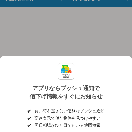
アプリならプッシュ通知で
値下げ情報をすぐにお知らせ
対応機種
個人情報保護ポリシー
利用規約
運営会社
✔️
買い時を逃さない便利なプッシュ通知
ヘルプ・お問い合わせ
採用情報
✔️
高速表示で似た物件も見つけやすい
✔️
周辺相場がひと目でわかる地図検索