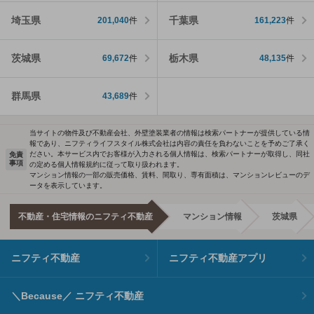
埼玉県
千葉県
201,040
件
161,223
件
茨城県
栃木県
69,672
件
48,135
件
群馬県
43,689
件
当サイトの物件及び不動産会社、外壁塗装業者の情報は検索パートナーが提供している情
報であり、ニフティライフスタイル株式会社は内容の責任を負わないことを予めご了承く
ださい。本サービス内でお客様が入力される個人情報は、検索パートナーが取得し、同社
免責
事項
の定める個人情報規約に従って取り扱われます。
マンション情報の一部の販売価格、賃料、間取り、専有面積は、マンションレビューのデ
ータを表示しています。
不動産・住宅情報のニフティ不動産
マンション情報
茨城県
ニフティ不動産
ニフティ不動産アプリ
＼Because／ ニフティ不動産