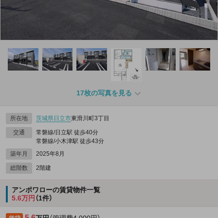
17枚の写真を見る
所在地
茨城県
日立市
東滑川町3丁目
交通
常磐線/日立駅 徒歩40分
常磐線/小木津駅 徒歩43分
築年月
2025年8月
総階数
2階建
アンポワローの賃貸物件一覧
5.6万円
（1件）
5.6
万円
（管理費4,000円）