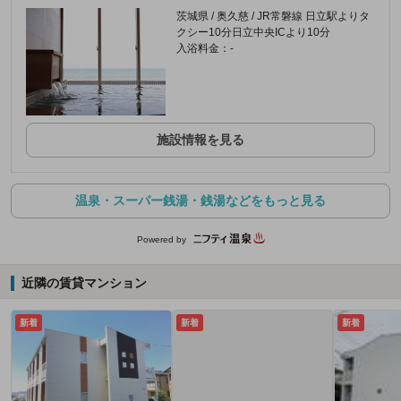
茨城県 / 奥久慈 / JR常磐線 日立駅よりタ
クシー10分日立中央ICより10分
入浴料金：-
施設情報を見る
温泉・スーパー銭湯・銭湯などをもっと見る
Powered by
近隣の賃貸マンション
新着
新着
新着