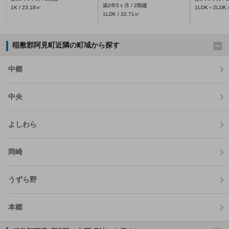
築2年5ヶ月 / 2階建
1K / 23.18㎡
1LDK～2LDK /
1LDK / 32.71㎡
稲敷郡阿見町近隣の町域から探す
中郷
中央
よしわら
岡崎
うずら野
本郷