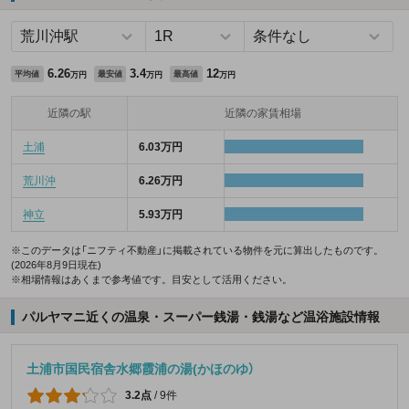
6.26
3.4
12
平均値
最安値
最高値
万円
万円
万円
近隣の駅
近隣の家賃相場
土浦
6.03万円
荒川沖
6.26万円
神立
5.93万円
※このデータは「ニフティ不動産」に掲載されている物件を元に算出したものです。
(2026年8月9日現在)
※相場情報はあくまで参考値です。目安として活用ください。
パルヤマニ近くの温泉・スーパー銭湯・銭湯など温浴施設情報
土浦市国民宿舎水郷霞浦の湯(かほのゆ）
3.2点
/
9件