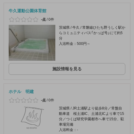
牛久運動公園体育館
-点
/
0件
茨城県 / 牛久 / 常磐線ひたち野うしく駅か
らコミュニティバス「かっぱ号」にて約5
分
入浴料金：500円～
施設情報を見る
ホテル 明建
-点
/
0件
茨城県 / JR土浦駅より徒歩8分／常盤自
動車道 桜土浦IC、土浦北ICより車で15
分／つくば研究学園都市へ車で15分、駐
車場完備
入浴料金：-