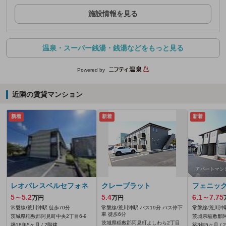
施設情報を見る
温泉・スーパー銭湯・銭湯などをもっと見る
Powered by
近隣の賃貸マンション
新着
新着
新着
レオパレスベルセフォネ
クレーブラット
フェニッ
5～5.2
5.4
6.1～7.75
万円
万円
常磐線/荒川沖駅 徒歩70分
常磐線/荒川沖駅 バス19分 バス停下
常磐線/荒川沖
車 徒歩6分
茨城県稲敷郡阿見町中央2丁目6-9
茨城県稲敷郡阿
茨城県稲敷郡阿見町よしわら2丁目
築18年5ヶ月 / 2階建
築3年5ヶ月 / 