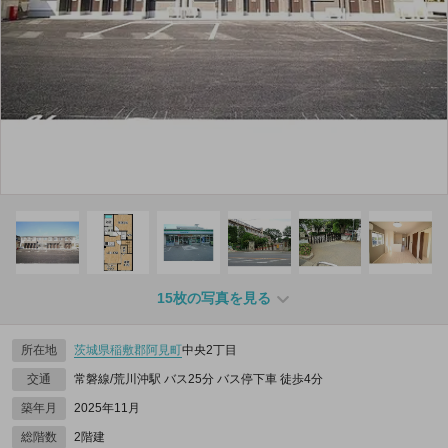
15枚の写真を見る
所在地
茨城県
稲敷郡阿見町
中央2丁目
交通
常磐線/荒川沖駅 バス25分 バス停下車 徒歩4分
築年月
2025年11月
総階数
2階建