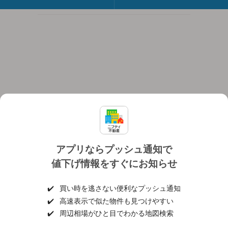
アプリならプッシュ通知で
値下げ情報をすぐにお知らせ
対応機種
個人情報保護ポリシー
利用規約
運営会社
✔️
買い時を逃さない便利なプッシュ通知
ヘルプ・お問い合わせ
採用情報
✔️
高速表示で似た物件も見つけやすい
✔️
周辺相場がひと目でわかる地図検索