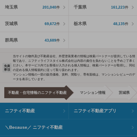
埼玉県
千葉県
201,040
件
161,223
件
茨城県
栃木県
69,672
件
48,135
件
群馬県
43,689
件
当サイトの物件及び不動産会社、外壁塗装業者の情報は検索パートナーが提供している情
報であり、ニフティライフスタイル株式会社は内容の責任を負わないことを予めご了承く
ださい。本サービス内でお客様が入力される個人情報は、検索パートナーが取得し、同社
免責
事項
の定める個人情報規約に従って取り扱われます。
マンション情報の一部の販売価格、賃料、間取り、専有面積は、マンションレビューのデ
ータを表示しています。
不動産・住宅情報のニフティ不動産
マンション情報
茨城県
ニフティ不動産
ニフティ不動産アプリ
＼Because／ ニフティ不動産