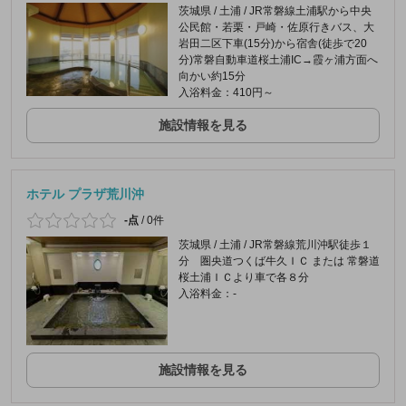
茨城県 / 土浦 / JR常磐線土浦駅から中央
公民館・若栗・戸崎・佐原行きバス、大
岩田二区下車(15分)から宿舎(徒歩で20
分)常磐自動車道桜土浦IC→霞ヶ浦方面へ
向かい約15分
入浴料金：410円～
施設情報を見る
ホテル プラザ荒川沖
-点
/
0件
茨城県 / 土浦 / JR常磐線荒川沖駅徒歩１
分 圏央道つくば牛久ＩＣ または 常磐道
桜土浦ＩＣより車で各８分
入浴料金：-
施設情報を見る