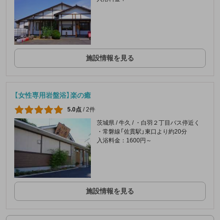
施設情報を見る
【女性専用岩盤浴】楽の癒
5.0点
/
2件
茨城県 / 牛久 / ・白羽２丁目バス停近く
・常磐線「佐貫駅」東口より約20分
入浴料金：1600円～
施設情報を見る