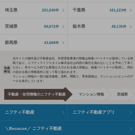
埼玉県
千葉県
201,040
件
161,223
件
茨城県
栃木県
69,672
件
48,135
件
群馬県
43,689
件
当サイトの物件及び不動産会社、外壁塗装業者の情報は検索パートナーが提供している情
報であり、ニフティライフスタイル株式会社は内容の責任を負わないことを予めご了承く
ださい。本サービス内でお客様が入力される個人情報は、検索パートナーが取得し、同社
免責
事項
の定める個人情報規約に従って取り扱われます。
マンション情報の一部の販売価格、賃料、間取り、専有面積は、マンションレビューのデ
ータを表示しています。
不動産・住宅情報のニフティ不動産
マンション情報
茨城県
ニフティ不動産
ニフティ不動産アプリ
＼Because／ ニフティ不動産