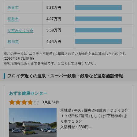
坂東市
5.73万円
稲敷市
4.07万円
かすみがうら市
5.58万円
桜川市
4.64万円
※このデータは「ニフティ不動産」に掲載されている物件を元に算出したものです。
(2026年8月7日現在)
※相場情報はあくまで参考値です。目安として活用ください。
フロイデ近くの温泉・スーパー銭湯・銭湯など温浴施設情報
あずま健康センター
3.8点
/
4件
茨城県 / 牛久 / 圏央道稲敷東ＩＣより３分
ＪＲ成田線『滑河』もしくは『下総神崎』よ
り車で１５分
入浴料金：880円～