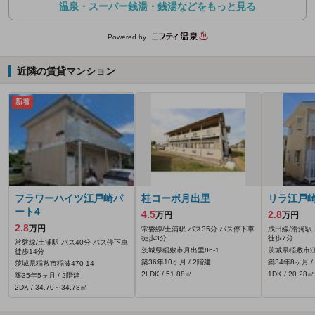
温泉・スーパー銭湯・銭湯などをもっと見る
Powered by
近隣の賃貸マンション
新着
フラワーハイツ江戸崎パ
桂コーポ月出里
リラ江戸
ート4
4.5
2.8
万円
万円
2.8
万円
常磐線/土浦駅 バス35分 バス停下車
成田線/滑河駅
徒歩3分
徒歩7分
常磐線/土浦駅 バス40分 バス停下車
茨城県稲敷市月出里86‐1
茨城県稲敷市
徒歩14分
築36年10ヶ月 / 2階建
築34年8ヶ月 /
茨城県稲敷市稲波470‐14
2LDK / 51.88㎡
1DK / 20.28㎡
築35年5ヶ月 / 2階建
2DK / 34.70～34.78㎡