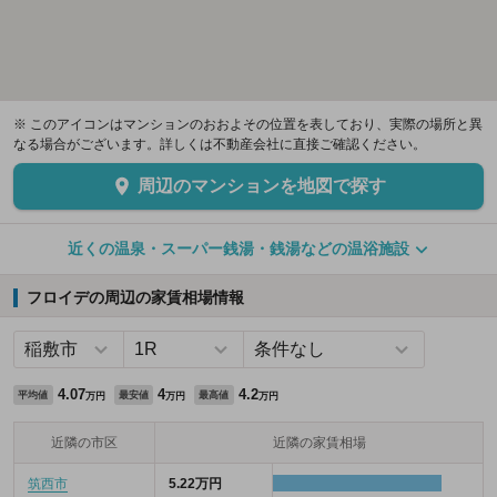
※ このアイコンはマンションのおおよその位置を表しており、実際の場所と異
なる場合がございます。詳しくは不動産会社に直接ご確認ください。
周辺のマンションを地図で探す
近くの温泉・スーパー銭湯・銭湯などの温浴施設
フロイデの周辺の家賃相場情報
4.07
4
4.2
平均値
最安値
最高値
万円
万円
万円
近隣の市区
近隣の家賃相場
筑西市
5.22万円