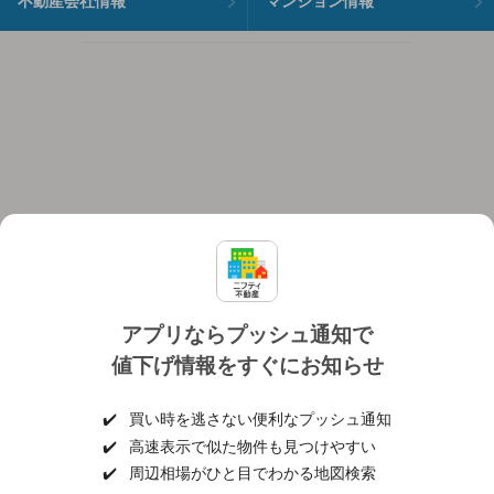
不動産会社情報
マンション情報
アプリならプッシュ通知で
値下げ情報をすぐにお知らせ
対応機種
個人情報保護ポリシー
利用規約
運営会社
✔️
買い時を逃さない便利なプッシュ通知
ヘルプ・お問い合わせ
採用情報
✔️
高速表示で似た物件も見つけやすい
✔️
周辺相場がひと目でわかる地図検索