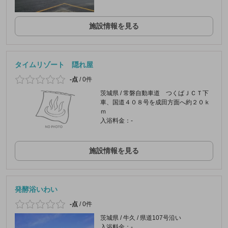
施設情報を見る
タイムリゾート 隠れ屋
-点
/
0件
茨城県 / 常磐自動車道 つくばＪＣＴ下
車、国道４０８号を成田方面へ約２０ｋ
ｍ
入浴料金：-
施設情報を見る
発酵浴いわい
-点
/
0件
茨城県 / 牛久 / 県道107号沿い
入浴料金：-