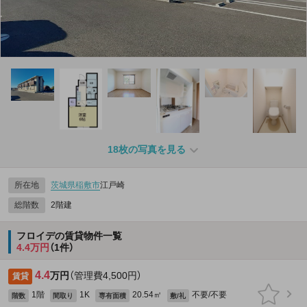
18枚の写真を見る
所在地
茨城県
稲敷市
江戸崎
総階数
2階建
フロイデの賃貸物件一覧
4.4万円
（1件）
4.4
万円
（管理費4,500円）
賃貸
1階
1K
20.54㎡
不要/不要
階数
間取り
専有面積
敷/礼