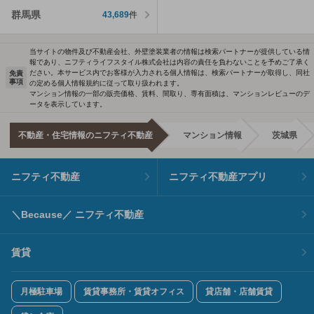
群馬県
43,689
件
当サイトの物件及び不動産会社、外壁塗装業者の情報は検索パートナーが提供している情
報であり、ニフティライフスタイル株式会社は内容の責任を負わないことを予めご了承く
ださい。本サービス内でお客様が入力される個人情報は、検索パートナーが取得し、同社
免責
事項
の定める個人情報規約に従って取り扱われます。
マンション情報の一部の販売価格、賃料、間取り、専有面積は、マンションレビューのデ
ータを表示しています。
不動産・住宅情報のニフティ不動産
マンション情報
茨城県
ニフティ不動産
ニフティ不動産アプリ
＼Because／ ニフティ不動産
賃貸
月極駐車場
賃貸事務所・賃貸オフィス
貸店舗・店舗賃貸