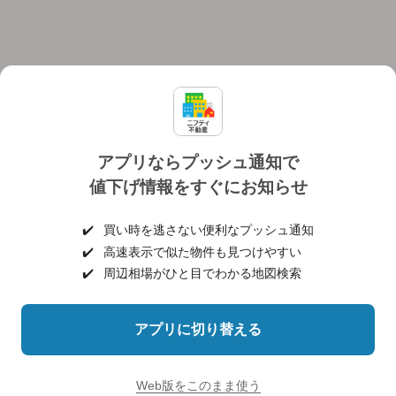
アプリならプッシュ通知で
値下げ情報をすぐにお知らせ
対応機種
個人情報保護ポリシー
利用規約
運営会社
✔️
買い時を逃さない便利なプッシュ通知
ヘルプ・お問い合わせ
採用情報
✔️
高速表示で似た物件も見つけやすい
✔️
周辺相場がひと目でわかる地図検索
アプリに切り替える
©NIFTY Lifestyle Co., Ltd.
Web版をこのまま使う