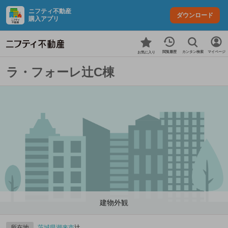
ニフティ不動産
ダウンロード
購入アプリ
カンタン検索
閲覧履歴
マイページ
お気に入り
ラ・フォーレ辻C棟
建物外観
所在地
茨城県
潮来市
辻