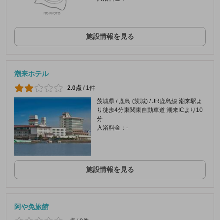
施設情報を見る
潮来ホテル
2.0点
/
1件
茨城県 / 鹿島 (茨城) / JR鹿島線 潮来駅よ
り徒歩4分東関東自動車道 潮来ICより10
分
入浴料金：-
施設情報を見る
阿や免旅館