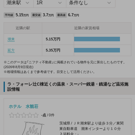
5.15
3.7
6.7
平均値
最安値
最高値
万円
万円
万円
近隣の駅
近隣の家賃相場
潮来
5.15万円
延方
5.35万円
※このデータは「ニフティ不動産」に掲載されている物件を元に算出したものです。
(2026年8月9日現在)
※相場情報はあくまで参考値です。目安として活用ください。
ラ・フォーレ辻C棟近くの温泉・スーパー銭湯・銭湯など温浴施
設情報
ホテル 水観荘
-点
/
0件
茨城県 / ＪＲ潮来駅より徒歩３分／東関
東自動車道 潮来インターより１０分
入浴料金：-