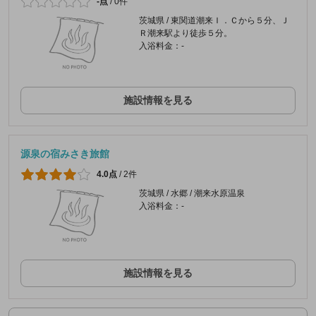
-点
/
0件
茨城県 / 東関道潮来Ｉ．Ｃから５分、Ｊ
Ｒ潮来駅より徒歩５分。
入浴料金：-
施設情報を見る
源泉の宿みさき旅館
4.0点
/
2件
茨城県 / 水郷 / 潮来水原温泉
入浴料金：-
施設情報を見る