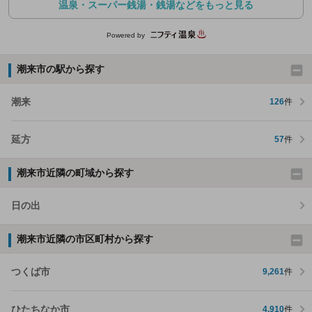
温泉・スーパー銭湯・銭湯などをもっと見る
Powered by
潮来市の駅から探す
潮来
126
件
延方
57
件
潮来市近隣の町域から探す
日の出
潮来市近隣の市区町村から探す
つくば市
9,261
件
ひたちなか市
4,910
件