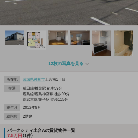
12枚の写真を見る
所在地
茨城県
神栖市
土合南1丁目
交通
成田線/椎柴駅 徒歩59分
鹿島線/鹿島神宮駅 徒歩99分
総武本線/銚子駅 徒歩115分
築年月
2012年8月
総階数
2階建
パークシティ土合Aの賃貸物件一覧
7.5万円
（1件）