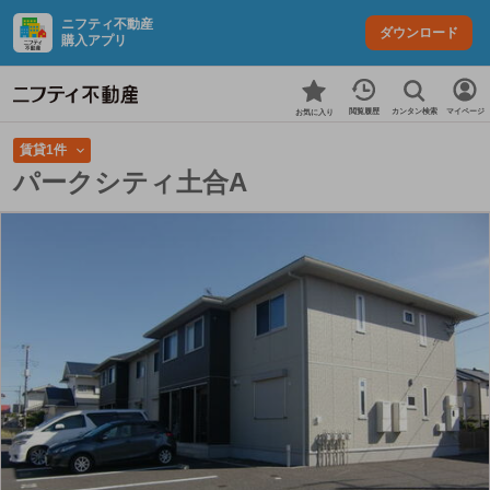
ニフティ不動産
ダウンロード
購入アプリ
カンタン検索
閲覧履歴
マイページ
お気に入り
賃貸1件
パークシティ土合A