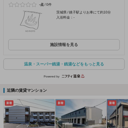
-点
/
0件
茨城県 / 銚子駅よりお車にて約10分
入浴料金：-
施設情報を見る
温泉・スーパー銭湯・銭湯などをもっと見る
Powered by
近隣の賃貸マンション
新着
新着
新着