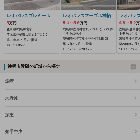
レオパレスプレミール
レオパレスマーブル神栖
レオパレ
5
5.4～5.9
4.8～5.2
万円
万円
万
鹿島線/鹿島神宮駅
鹿島線/鹿島神宮駅 バス66分 バス停
鹿島線/鹿島神
下車 徒歩6分
下車 徒歩5分
茨城県神栖市大野原1丁目2-6
茨城県神栖市知手中央4丁目8-38
茨城県神栖市大
築20年10ヶ月 / 2階建
築17年6ヶ月 / 2階建
築20年9ヶ月 /
1K / 31.05㎡
1K / 23.61～28.02㎡
1K / 26.49㎡
神栖市近隣の町域から探す
波崎
大野原
深芝
知手中央