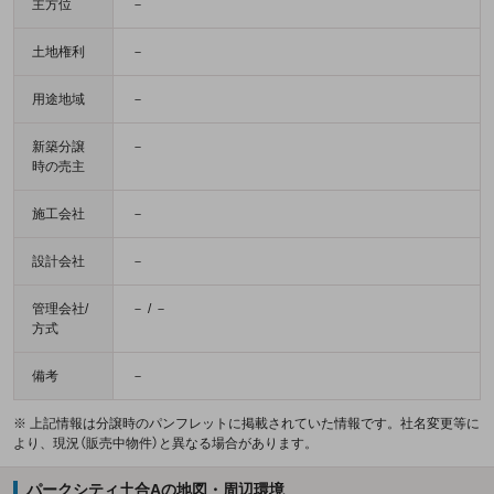
主方位
－
土地権利
－
用途地域
－
新築分譲
－
時の売主
施工会社
－
設計会社
－
管理会社/
－ / －
方式
備考
－
※ 上記情報は分譲時のパンフレットに掲載されていた情報です。社名変更等に
より、現況（販売中物件）と異なる場合があります。
パークシティ土合Aの地図・周辺環境