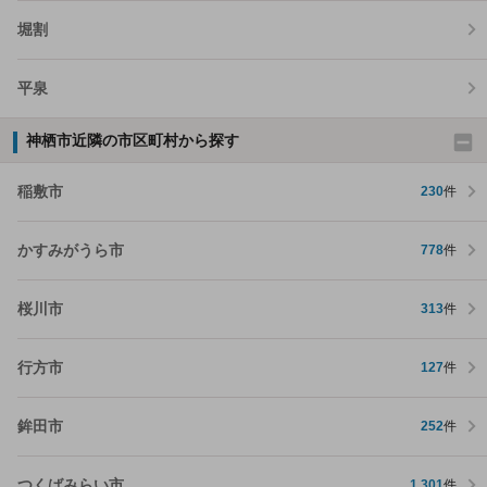
堀割
平泉
神栖市近隣の市区町村から探す
稲敷市
230
件
かすみがうら市
778
件
桜川市
313
件
行方市
127
件
鉾田市
252
件
つくばみらい市
1,301
件