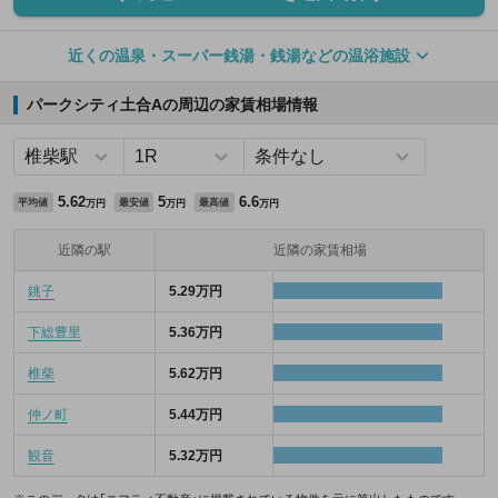
近くの温泉・スーパー銭湯・銭湯などの温浴施設
パークシティ土合Aの周辺の家賃相場情報
5.62
5
6.6
平均値
最安値
最高値
万円
万円
万円
近隣の駅
近隣の家賃相場
銚子
5.29万円
下総豊里
5.36万円
椎柴
5.62万円
仲ノ町
5.44万円
観音
5.32万円