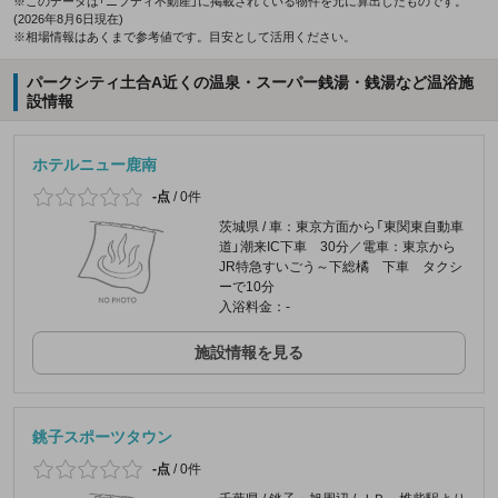
※このデータは「ニフティ不動産」に掲載されている物件を元に算出したものです。
(2026年8月6日現在)
※相場情報はあくまで参考値です。目安として活用ください。
パークシティ土合A近くの温泉・スーパー銭湯・銭湯など温浴施
設情報
ホテルニュー鹿南
-点
/
0件
茨城県 / 車：東京方面から「東関東自動車
道」潮来IC下車 30分／電車：東京から
JR特急すいごう～下総橘 下車 タクシ
ーで10分
入浴料金：-
施設情報を見る
銚子スポーツタウン
-点
/
0件