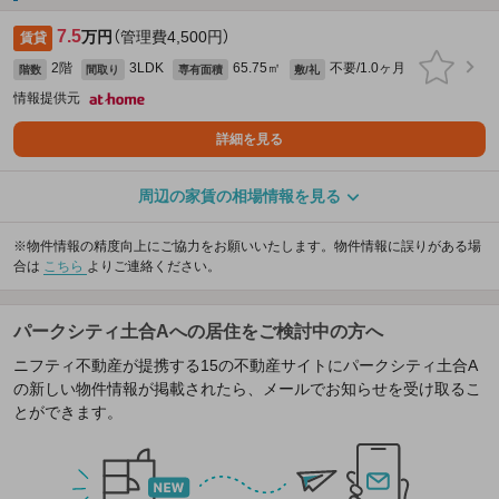
7.5
万円
（管理費4,500円）
賃貸
2階
3LDK
65.75㎡
不要/1.0ヶ月
階数
間取り
専有面積
敷/礼
情報提供元
詳細を見る
周辺の家賃の相場情報を見る
※物件情報の精度向上にご協力をお願いいたします。物件情報に誤りがある場
合は
こちら
よりご連絡ください。
パークシティ土合Aへの居住をご検討中の方へ
ニフティ不動産が提携する15の不動産サイトにパークシティ土合A
の新しい物件情報が掲載されたら、メールでお知らせを受け取るこ
とができます。