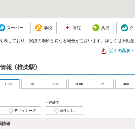
スーパー
学校
病院
薬局
ク
を表しており、実際の場所と異なる場合がございます。詳しくは不動産
近くの温泉・
情報
（椎柴駅）
2K
2DK
2LDK
3K
3DK
1LDK
一戸建て
デザイナーズ
条件なし
場情報