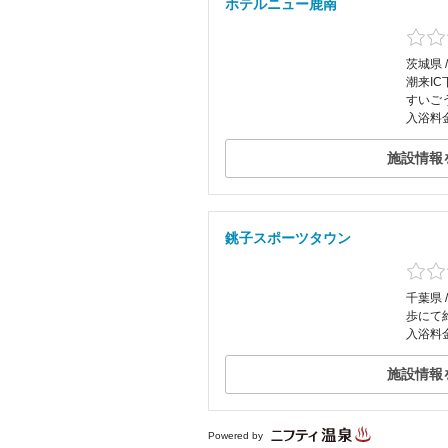
ホテルニュー鹿南
茨城県 
潮来I
すいご
入浴料
施設情報
銚子スポーツタウン
千葉県 
歩にて
入浴料
施設情報
Powered by