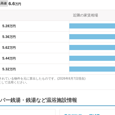
6.6
最高値
万円
近隣の家賃相場
5.28
万円
5.36
万円
5.62
万円
5.44
万円
5.32
万円
れている物件を元に算出したものです。(2026年8月7日現在)
として活用ください。
パー銭湯・銭湯など温浴施設情報