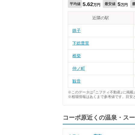
5.62
5
平均値
最安値
万円
万円
近隣の駅
銚子
下総豊里
椎柴
仲ノ町
観音
※このデータは「ニフティ不動産」に掲載さ
※相場情報はあくまで参考値です。目安
コーポ原近くの温泉・スー