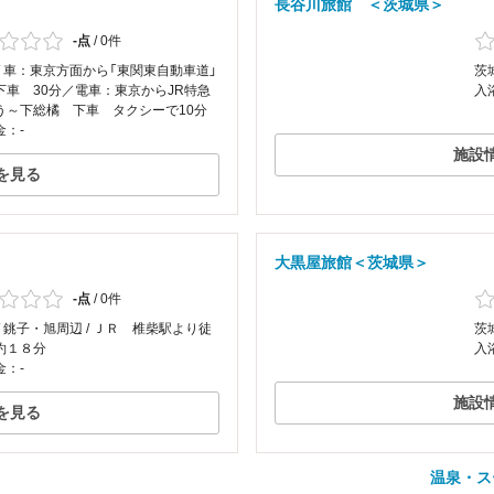
長谷川旅館 ＜茨城県＞
-点
/
0件
/ 車：東京方面から「東関東自動車道」
茨
C下車 30分／電車：東京からJR特急
入
う～下総橘 下車 タクシーで10分
金：-
施設
を見る
大黒屋旅館＜茨城県＞
-点
/
0件
/ 銚子・旭周辺 / ＪＲ 椎柴駅より徒
茨
約１８分
入
金：-
施設
を見る
温泉・ス