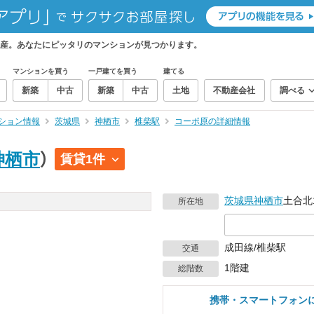
産。あなたにピッタリのマンションが見つかります。
マンションを買う
一戸建てを買う
建てる
新築
中古
新築
中古
土地
不動産会社
調べる
ション情報
茨城県
神栖市
椎柴駅
コーポ原の詳細情報
神栖市
）
賃貸1件
茨城県
神栖市
土合北1
所在地
成田線/椎柴駅
交通
1階建
総階数
携帯・スマートフォン