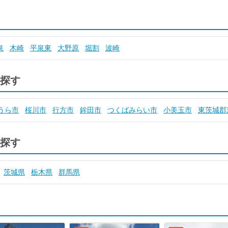
泉
木崎
平泉東
大野原
堀割
波崎
探す
うら市
桜川市
行方市
鉾田市
つくばみらい市
小美玉市
東茨城郡
探す
茨城県
栃木県
群馬県