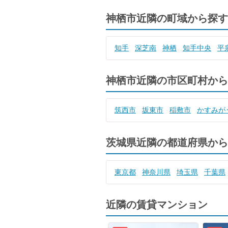
神栖市近隣の町域から探す
知手
深芝南
神栖
知手中央
平
神栖市近隣の市区町村から
筑西市
坂東市
稲敷市
かすみが
茨城県近隣の都道府県から
東京都
神奈川県
埼玉県
千葉県
近隣の賃貸マンション