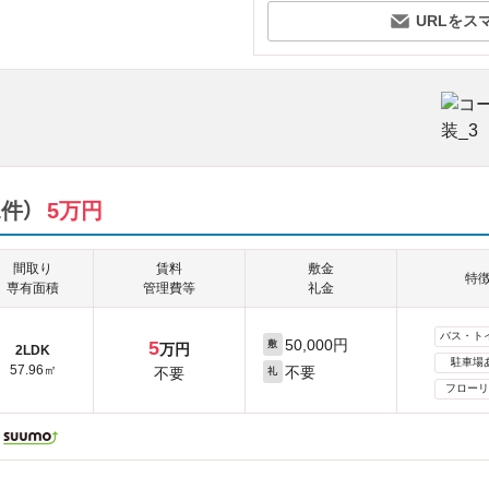
URLをス
件）
5万円
間取り
賃料
敷金
特
専有面積
管理費等
礼金
バス・ト
50,000円
5
敷
万円
2LDK
駐車場
57.96㎡
不要
不要
礼
フローリ