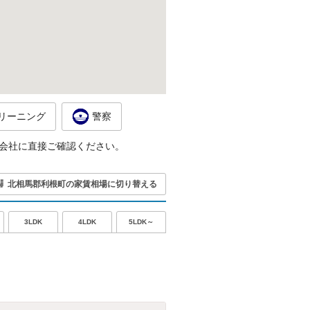
リーニング
警察
会社に直接ご確認ください。
北相馬郡利根町の家賃相場に切り替える
5LDK～
3LDK
4LDK