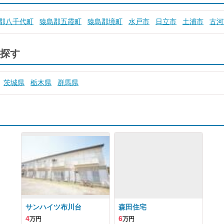
郡八千代町
猿島郡五霞町
猿島郡境町
水戸市
日立市
土浦市
古河
探す
茨城県
栃木県
群馬県
サンハイツ布川台
森田住宅
4
6
万円
万円