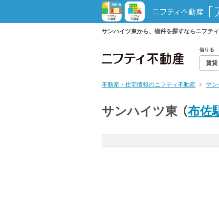
サンハイツ東から、物件を探すならニフティ
借りる
賃貸
不動産・住宅情報のニフティ不動産
マン
サンハイツ東
（
布佐