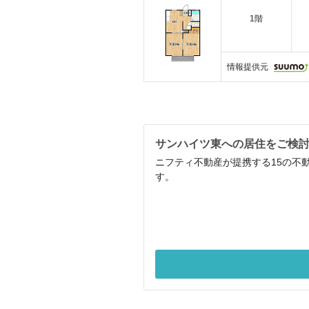
1階
情報提供元
サンハイツ東への居住をご検
ニフティ不動産が提携する15の不
す。