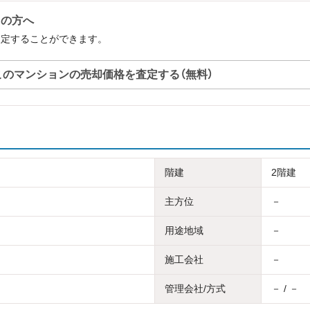
中の方へ
査定することができます。
このマンションの売却価格を査定する（無料）
階建
2階建
主方位
－
用途地域
－
施工会社
－
管理会社/方式
－ / －