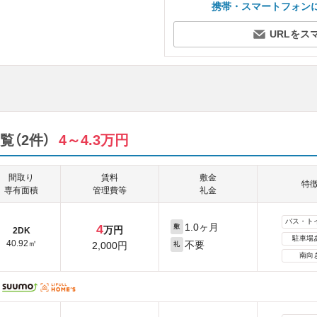
携帯・スマートフォン
URLをス
（2件）
4～4.3万円
間取り
賃料
敷金
特
専有面積
管理費等
礼金
バス・ト
1.0ヶ月
4
敷
万円
2DK
駐車場
40.92㎡
不要
2,000円
礼
南向