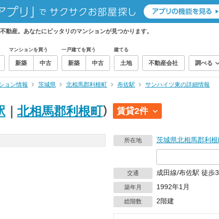
不動産。あなたにピッタリのマンションが見つかります。
マンションを買う
一戸建てを買う
建てる
新築
中古
新築
中古
土地
不動産会社
調べる
ション情報
茨城県
北相馬郡利根町
布佐駅
サンハイツ東の詳細情報
駅
｜
北相馬郡利根町
）
賃貸2件
茨城県
北相馬郡利根
所在地
成田線/布佐駅 徒歩3
交通
1992年1月
築年月
2階建
総階数