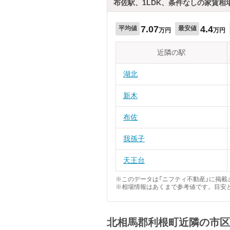
布佐駅、1LDK、条件なしの家賃相
7.07
4.4
平均値
最安値
万円
万円
近隣の駅
湖北
新木
布佐
我孫子
天王台
※このデータは「ニフティ不動産」に掲載さ
※相場情報はあくまで参考値です。目安
北相馬郡利根町近隣の市区