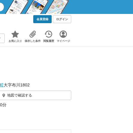
会員登録
ログイン
お気に入り
保存した条件
閲覧履歴
マイページ
町
大字布川1802
地図で確認する
0分