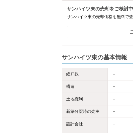
サンハイツ東の売却をご検討
サンハイツ東の売却価格を無料で
サンハイツ東の基本情報
総戸数
－
構造
－
土地権利
－
新築分譲時の売主
－
設計会社
－