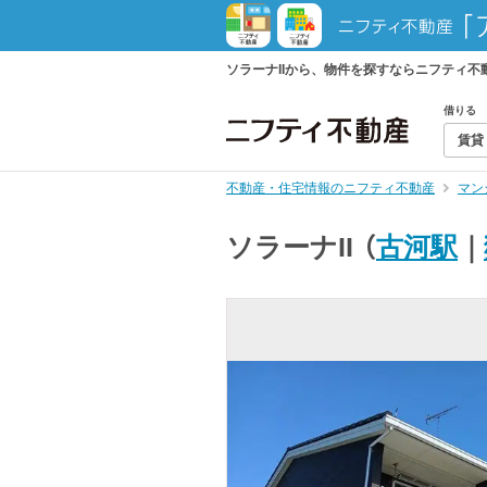
ソラーナIIから、物件を探すならニフティ
借りる
賃貸
不動産・住宅情報のニフティ不動産
マン
ソラーナII
（
古河駅
｜