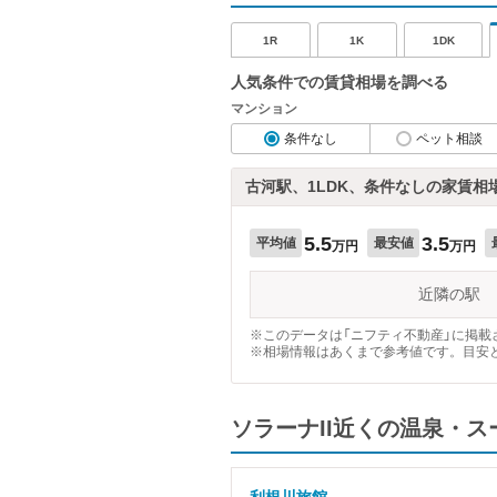
1R
1K
1DK
人気条件での賃貸相場を調べる
マンション
条件なし
ペット相談
古河駅、1LDK、条件なしの家賃相
5.5
3.5
平均値
最安値
万円
万円
近隣の駅
※このデータは「ニフティ不動産」に掲載さ
※相場情報はあくまで参考値です。目安
ソラーナII近くの温泉・