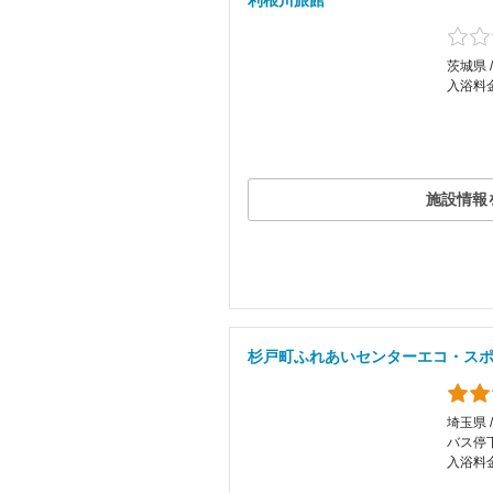
利根川旅館
茨城県
入浴料
施設情報
杉戸町ふれあいセンターエコ・ス
埼玉県 
バス停
入浴料金