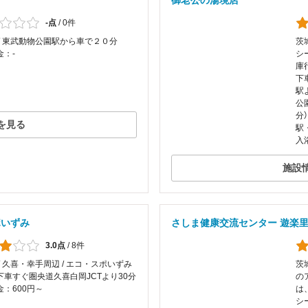
御老公の湯境店
-点
/
0件
 / 東武動物公園駅から車で２０分
茨
金：-
シ
庫
下
駅
公
分
を見る
駅
入
施設
ポいずみ
さしま健康交流センター 遊楽
3.0点
/
8件
/ 久喜・幸手周辺 / エコ・スポいずみ
茨
下車すぐ圏央道久喜白岡JCTより30分
の
：600円～
は
シ