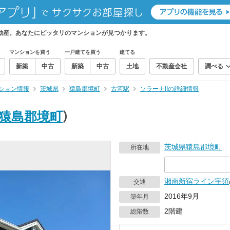
不動産。あなたにピッタリのマンションが見つかります。
マンションを買う
一戸建てを買う
建てる
新築
中古
新築
中古
土地
不動産会社
調べる
ション情報
茨城県
猿島郡境町
古河駅
ソラーナIIの詳細情報
猿島郡境町
）
茨城県
猿島郡境町
所在地
湘南新宿ライン宇須
交通
2016年9月
築年月
2階建
総階数