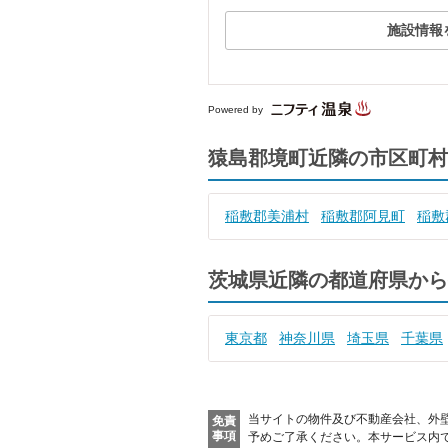
施設情報
Powered by
猿島郡境町近隣の市区町村
稲敷郡美浦村
稲敷郡阿見町
稲敷
茨城県近隣の都道府県から
東京都
神奈川県
埼玉県
千葉県
当サイトの物件及び不動産会社、外
免責
事項
予めご了承ください。
本サービス内