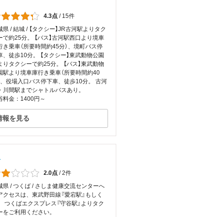
4.3点
/
15件
城県 / 結城 / 【タクシー】JR古河駅よりタク
ーで約25分。 【バス】古河駅西口より境車
行き乗車（所要時間約45分）、境町バス停
車、徒歩10分。 【タクシー】東武動物公園
よりタクシーで約25分。 【バス】東武動物
園駅より境車庫行き乗車（所要時間約40
）、役場入口バス停下車、徒歩10分。 古河
・川間駅までシャトルバスあり。
浴料金：1400円～
情報を見る
里
2.0点
/
2件
城県 / つくば / さしま健康交流センターへ
アクセスは、東武野田線『愛宕駅』もしく
、 つくばエクスプレス『守谷駅』よりタク
ーをご利用ください。