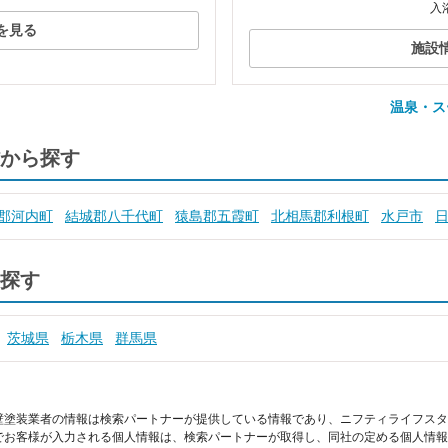
入
を見る
施設
温泉・ス
から探す
郡河内町
結城郡八千代町
猿島郡五霞町
北相馬郡利根町
水戸市
探す
茨城県
栃木県
群馬県
壁塗装業者の情報は検索パートナーが提供している情報であり、ニフティライフスタ
でお客様が入力される個人情報は、検索パートナーが取得し、同社の定める個人情報