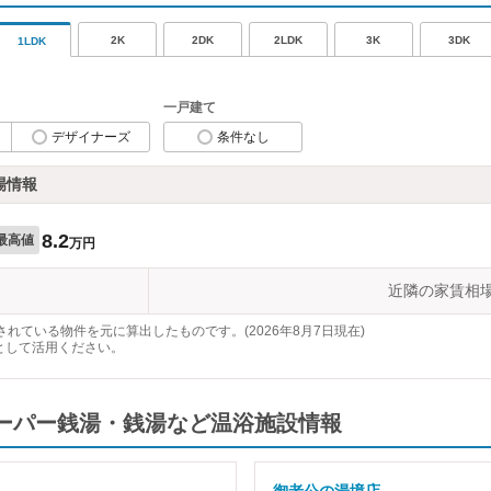
2K
2DK
2LDK
3K
3DK
1LDK
一戸建て
デザイナーズ
条件なし
場情報
8.2
最高値
万円
近隣の家賃相
れている物件を元に算出したものです。(2026年8月7日現在)
として活用ください。
スーパー銭湯・銭湯など温浴施設情報