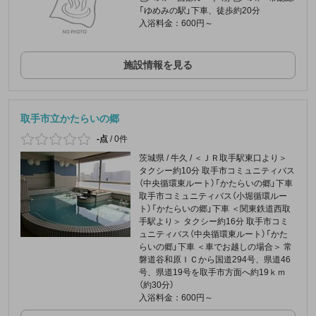
「ゆめみの駅」下車、徒歩約20分
入浴料金：600円～
施設情報を見る
取手市立かたらいの郷
-点
/
0件
茨城県 / 牛久 / ＜ＪＲ取手駅東口より＞
タクシー約10分 取手市コミュニティバス
（中央循環東ルート）「かたらいの郷」下車
取手市コミュニティバス（小堀循環ルー
ト）「かたらいの郷」下車 ＜関東鉄道西取
手駅より＞ タクシー約16分 取手市コミ
ュニティバス（中央循環東ルート）「かた
らいの郷」下車 ＜車でお越しの場合＞ 常
磐道谷和原ＩＣから国道294号、県道46
号、県道19号を取手市方面へ約19ｋｍ
（約30分）
入浴料金：600円～