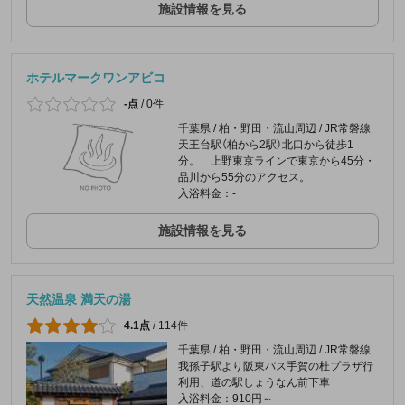
施設情報を見る
ホテルマークワンアビコ
-点
/
0件
千葉県 / 柏・野田・流山周辺 / JR常磐線
天王台駅（柏から2駅）北口から徒歩1
分。 上野東京ラインで東京から45分・
品川から55分のアクセス。
入浴料金：-
施設情報を見る
天然温泉 満天の湯
4.1点
/
114件
千葉県 / 柏・野田・流山周辺 / JR常磐線
我孫子駅より阪東バス手賀の杜プラザ行
利用、道の駅しょうなん前下車
入浴料金：910円～