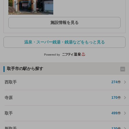
施設情報を見る
温泉・スーパー銭湯・銭湯などをもっと見る
Powered by
取手市の駅から探す
西取手
274
件
寺原
170
件
取手
499
件
新取手
130
件