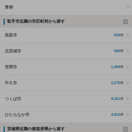
青柳
取手市近隣の市区町村から探す
高萩市
626
件
北茨城市
580
件
笠間市
1,409
件
牛久市
2,270
件
つくば市
9,261
件
ひたちなか市
4,910
件
茨城県近隣の都道府県から探す