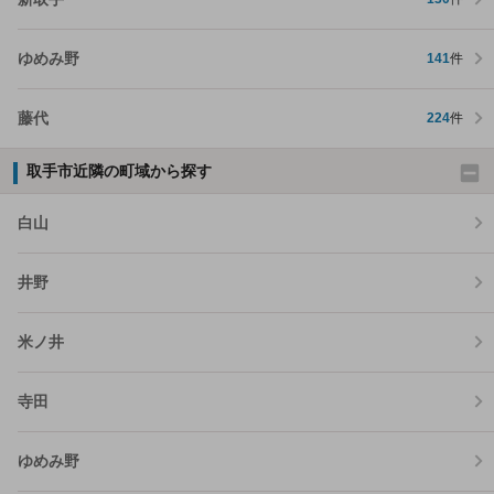
ゆめみ野
141
件
藤代
224
件
取手市近隣の町域から探す
白山
井野
米ノ井
寺田
ゆめみ野