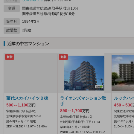
交通
関東鉄道常総線/新取手駅 徒歩10分
関東鉄道常総線/寺原駅 徒歩19分
築年月
1994年3月
総階数
2階建
近隣の中古マンション
新着
新着
藤代スカイハイツＢ棟
ライオンズマンション取
ルックハ
手
500～1,100
450～530
万円
890～1,700
万円
常磐線/藤代駅 徒歩8分
関東鉄道常総線
茨城県取手市宮和田740‐2
茨城県取手市寺田
常磐線/取手駅 徒歩12分
築44年9ヶ月 / 11階建
築44年5ヶ月 /
茨城県取手市取手1丁目11-13
2DK～3LDK / 42.97～61.60㎡
2LDK～3LDK /
築38年4ヶ月 / 10階建
2SDK～4LDK / 51.55～119.12㎡