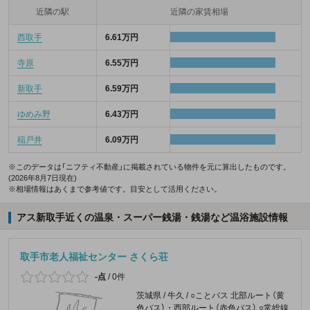
近隣の駅
近隣の家賃相場
西取手
6.61万円
寺原
6.55万円
新取手
6.59万円
ゆめみ野
6.43万円
稲戸井
6.09万円
※このデータは「ニフティ不動産」に掲載されている物件を元に算出したものです。
(2026年8月7日現在)
※相場情報はあくまで参考値です。目安として活用ください。
アス新取手近くの温泉・スーパー銭湯・銭湯など温浴施設情報
取手市老人福祉センター さくら荘
-点
/
0件
茨城県 / 牛久 / ○ことバス 北部ルート（黄
色バス）・西部ルート（赤色バス） ○常総線