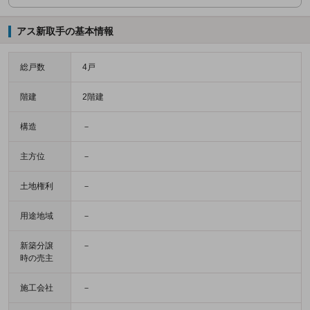
アス新取手の基本情報
総戸数
4戸
階建
2階建
構造
－
主方位
－
土地権利
－
用途地域
－
新築分譲
－
時の売主
施工会社
－