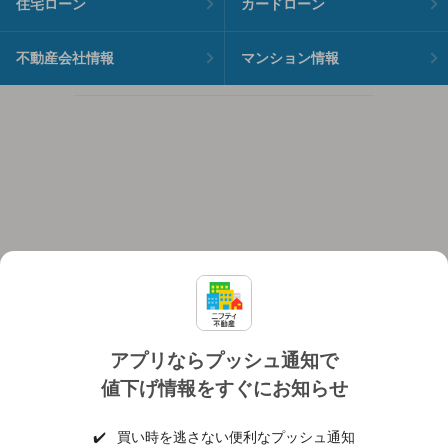
住宅ローン
カードローン
不動産会社情報
マンション情報
アプリならプッシュ通知で
値下げ情報をすぐにお知らせ
対応機種
個人情報保護ポリシー
利用規約
運営会社
✔️
買い時を逃さない便利なプッシュ通知
ヘルプ・お問い合わせ
採用情報