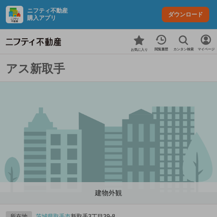
ニフティ不動産
ダウンロード
購入アプリ
カンタン検索
閲覧履歴
マイページ
お気に入り
アス新取手
建物外観
所在地
茨城県
取手市
新取手3丁目39-8