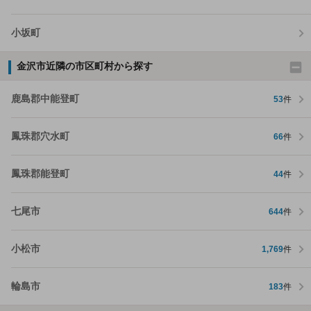
小坂町
金沢市近隣の市区町村から探す
鹿島郡中能登町
53
件
鳳珠郡穴水町
66
件
鳳珠郡能登町
44
件
七尾市
644
件
小松市
1,769
件
輪島市
183
件