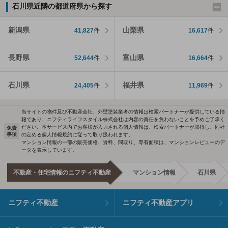
石川県近隣の都道府県から探す
新潟県
山梨県
41,827
件
16,617
件
長野県
富山県
52,644
件
16,664
件
石川県
福井県
24,405
件
11,969
件
当サイトの物件及び不動産会社、外壁塗装業者の情報は検索パートナーが提供している情
報であり、ニフティライフスタイル株式会社は内容の責任を負わないことを予めご了承く
ださい。本サービス内でお客様が入力される個人情報は、検索パートナーが取得し、同社
免責
事項
の定める個人情報規約に従って取り扱われます。
マンション情報の一部の販売価格、賃料、間取り、専有面積は、マンションレビューのデ
ータを表示しています。
不動産・住宅情報のニフティ不動産
マンション情報
石川県
ニフティ不動産
ニフティ不動産アプリ