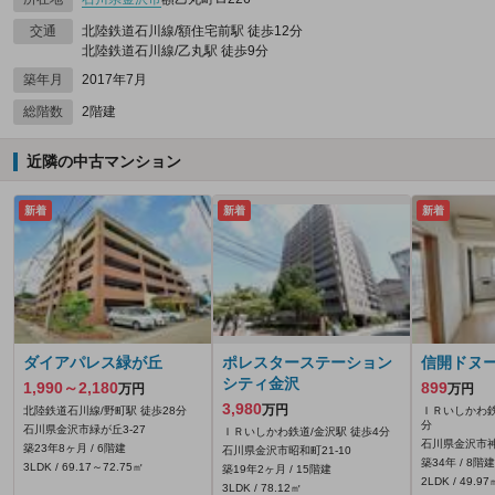
交通
北陸鉄道石川線/額住宅前駅 徒歩12分
北陸鉄道石川線/乙丸駅 徒歩9分
築年月
2017年7月
総階数
2階建
近隣の中古マンション
新着
新着
新着
ダイアパレス緑が丘
ポレスターステーション
信開ドヌ
シティ金沢
1,990～2,180
899
万円
万円
3,980
万円
北陸鉄道石川線/野町駅 徒歩28分
ＩＲいしかわ鉄
分
石川県金沢市緑が丘3-27
ＩＲいしかわ鉄道/金沢駅 徒歩4分
石川県金沢市神田
築23年8ヶ月 / 6階建
石川県金沢市昭和町21-10
築34年 / 8階建
3LDK / 69.17～72.75㎡
築19年2ヶ月 / 15階建
2LDK / 49.97
3LDK / 78.12㎡