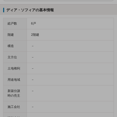
ディア・ソフィアの基本情報
総戸数
6戸
階建
2階建
構造
－
主方位
－
土地権利
－
用途地域
－
新築分譲
－
時の売主
施工会社
－