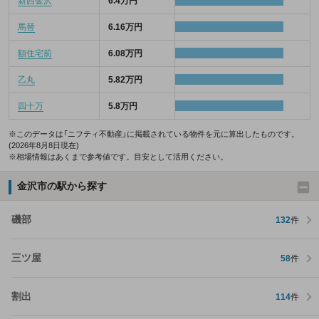
新西金沢
6.4万円
馬替
6.16万円
額住宅前
6.08万円
乙丸
5.82万円
四十万
5.8万円
※このデータは「ニフティ不動産」に掲載されている物件を元に算出したものです。
(2026年8月8日現在)
※相場情報はあくまで参考値です。目安として活用ください。
金沢市の駅から探す
磯部
132
件
三ツ屋
58
件
割出
114
件