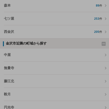
森本
89
件
七ツ屋
253
件
西金沢
205
件
金沢市近隣の町域から探す
中屋
無量寺
藤江北
鞍月
円光寺