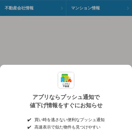
不動産会社情報
マンション情報
アプリならプッシュ通知で
値下げ情報をすぐにお知らせ
対応機種
個人情報保護ポリシー
利用規約
運営会社
✔️
買い時を逃さない便利なプッシュ通知
ヘルプ・お問い合わせ
採用情報
✔️
高速表示で似た物件も見つけやすい