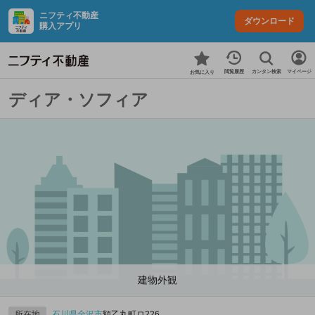
ニフティ不動産
ダウンロード
購入アプリ
カンタン検索
閲覧履歴
マイページ
お気に入り
ディア・ソフィア
建物外観
所在地
石川県
金沢市
額乙丸町ロ226