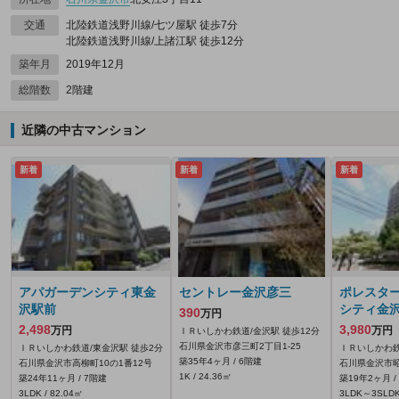
交通
北陸鉄道浅野川線/七ツ屋駅 徒歩7分
北陸鉄道浅野川線/上諸江駅 徒歩12分
築年月
2019年12月
総階数
2階建
近隣の中古マンション
新着
新着
新着
アパガーデンシティ東金
セントレー金沢彦三
ポレスタ
沢駅前
シティ金
390
万円
2,498
3,980
万円
万円
ＩＲいしかわ鉄道/金沢駅 徒歩12分
石川県金沢市彦三町2丁目1-25
ＩＲいしかわ鉄道/東金沢駅 徒歩2分
ＩＲいしかわ鉄
築35年4ヶ月 / 6階建
石川県金沢市高柳町10の1番12号
石川県金沢市昭和
1K / 24.36㎡
築24年11ヶ月 / 7階建
築19年2ヶ月 /
3LDK / 82.04㎡
3LDK～3SLDK 