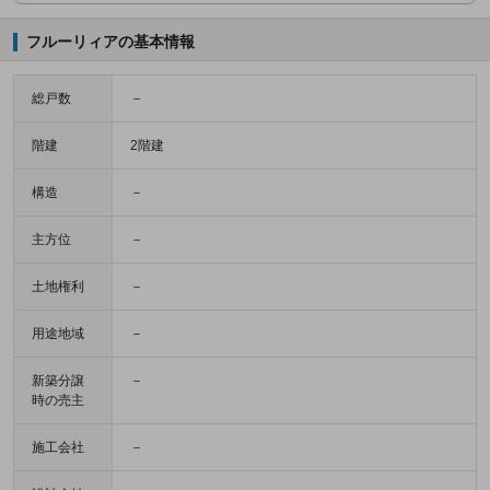
フルーリィアの基本情報
総戸数
－
階建
2階建
構造
－
主方位
－
土地権利
－
用途地域
－
新築分譲
－
時の売主
施工会社
－