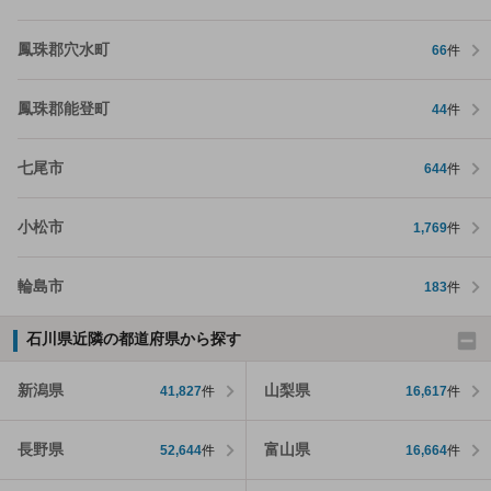
鳳珠郡穴水町
66
件
鳳珠郡能登町
44
件
七尾市
644
件
小松市
1,769
件
輪島市
183
件
石川県近隣の都道府県から探す
新潟県
山梨県
41,827
件
16,617
件
長野県
富山県
52,644
件
16,664
件