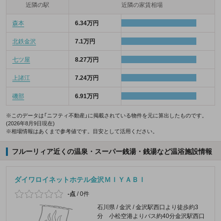
近隣の駅
近隣の家賃相場
森本
6.34万円
北鉄金沢
7.1万円
七ツ屋
8.27万円
上諸江
7.24万円
磯部
6.91万円
※このデータは「ニフティ不動産」に掲載されている物件を元に算出したものです。
(2026年8月9日現在)
※相場情報はあくまで参考値です。目安として活用ください。
フルーリィア近くの温泉・スーパー銭湯・銭湯など温浴施設情報
ダイワロイネットホテル金沢ＭＩＹＡＢＩ
-点
/
0件
石川県 / 金沢 / 金沢駅西口より徒歩約3
分 小松空港よりバス約40分金沢駅西口