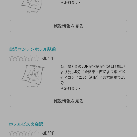
入浴料金：-
施設情報を見る
金沢マンテンホテル駅前
-点
/
0件
石川県 / 金沢 / JR金沢駅金沢港口（西口）
より徒歩5分／金沢東・西ICより車で10
分／コンビニ1分（ATM）／兼六園車で15
分
入浴料金：-
施設情報を見る
ホテルビスタ金沢
-点
/
0件