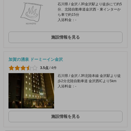
石川県 / 金沢 / JR金沢駅より徒歩にて約5
分、北陸自動車道金沢西・東インターか
ら車で約15分
入浴料金：-
施設情報を見る
加賀の湧泉 ドーミーイン金沢
3.5点
/
4件
石川県 / 金沢 / JR北陸本線 金沢駅より徒
歩2分北陸自動車道 金沢西ICより5km
入浴料金：-
施設情報を見る