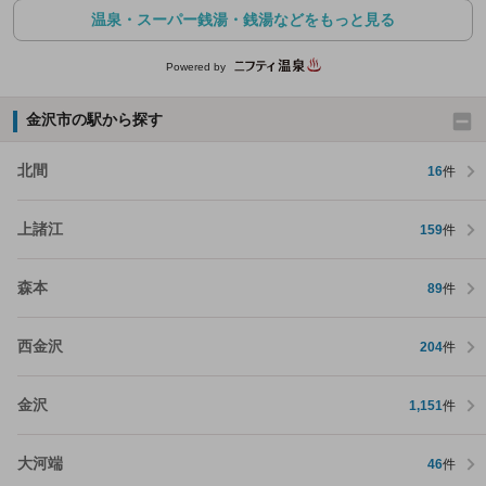
温泉・スーパー銭湯・銭湯などをもっと見る
Powered by
金沢市の駅から探す
北間
16
件
上諸江
159
件
森本
89
件
西金沢
204
件
金沢
1,151
件
大河端
46
件