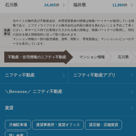
石川県
福井県
24,405
件
11,969
件
当サイトの物件及び不動産会社、外壁塗装業者の情報は検索パートナーが提供している情
報であり、ニフティライフスタイル株式会社は内容の責任を負わないことを予めご了承く
ださい。本サービス内でお客様が入力される個人情報は、検索パートナーが取得し、同社
免責
事項
の定める個人情報規約に従って取り扱われます。
マンション情報の一部の販売価格、賃料、間取り、専有面積は、マンションレビューのデ
ータを表示しています。
不動産・住宅情報のニフティ不動産
マンション情報
石川県
ニフティ不動産
ニフティ不動産アプリ
＼Because／ ニフティ不動産
賃貸
月極駐車場
賃貸事務所・賃貸オフィス
貸店舗・店舗賃貸
貸し倉庫