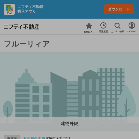
ニフティ不動産
ダウンロード
購入アプリ
カンタン検索
閲覧履歴
マイページ
お気に入り
フルーリィア
建物外観
所在地
石川県
金沢市
北安江3丁目11