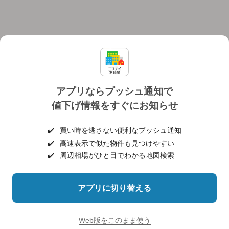
アプリならプッシュ通知で
値下げ情報をすぐにお知らせ
対応機種
個人情報保護ポリシー
利用規約
運営会社
✔️
買い時を逃さない便利なプッシュ通知
ヘルプ・お問い合わせ
採用情報
✔️
高速表示で似た物件も見つけやすい
✔️
周辺相場がひと目でわかる地図検索
アプリに切り替える
©NIFTY Lifestyle Co., Ltd.
Web版をこのまま使う