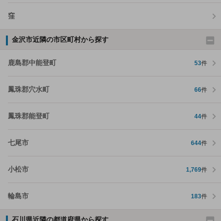
窪
金沢市近隣の市区町村から探す
鹿島郡中能登町
53
件
鳳珠郡穴水町
66
件
鳳珠郡能登町
44
件
七尾市
644
件
小松市
1,769
件
輪島市
183
件
石川県近隣の都道府県から探す