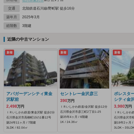
交通
北陸鉄道石川線/野町駅 徒歩16分
築年月
2025年3月
総階数
3階建
近隣の中古マンション
新着
新着
新着
アパガーデンシティ東金
セントレー金沢彦三
ポレスタ
沢駅前
シティ金
390
万円
2,498
3,980
万円
万円
ＩＲいしかわ鉄道/金沢駅 徒歩12分
石川県金沢市彦三町2丁目1-25
ＩＲいしかわ鉄道/東金沢駅 徒歩2分
ＩＲいしかわ鉄
築35年4ヶ月 / 6階建
石川県金沢市高柳町10の1番12号
石川県金沢市昭和
1K / 24.36㎡
築24年11ヶ月 / 7階建
築19年2ヶ月 /
3LDK / 82.04㎡
3LDK～3SLDK 