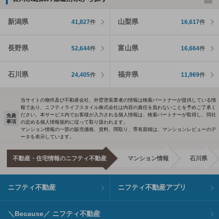
新潟県
山梨県
41,827
件
16,617
件
長野県
富山県
52,644
件
16,664
件
石川県
福井県
24,405
件
11,969
件
当サイトの物件及び不動産会社、外壁塗装業者の情報は検索パートナーが提供している情
報であり、ニフティライフスタイル株式会社は内容の責任を負わないことを予めご了承く
ださい。本サービス内でお客様が入力される個人情報は、検索パートナーが取得し、同社
免責
事項
の定める個人情報規約に従って取り扱われます。
マンション情報の一部の販売価格、賃料、間取り、専有面積は、マンションレビューのデ
ータを表示しています。
不動産・住宅情報のニフティ不動産
マンション情報
石川県
ニフティ不動産
ニフティ不動産アプリ
＼Because／ ニフティ不動産