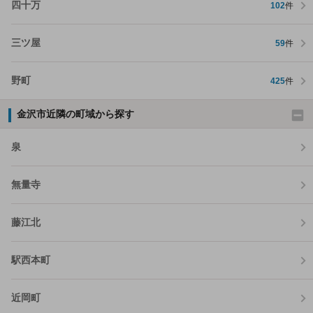
四十万
102
件
三ツ屋
59
件
野町
425
件
金沢市近隣の町域から探す
泉
無量寺
藤江北
駅西本町
近岡町