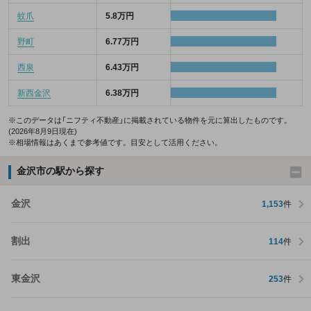
蚊爪
5.8万円
野町
6.77万円
西泉
6.43万円
新西金沢
6.38万円
※このデータは「ニフティ不動産」に掲載されている物件を元に算出したものです。
(2026年8月9日現在)
※相場情報はあくまで参考値です。目安として活用ください。
金沢市の駅から探す
金沢
1,153
件
割出
114
件
東金沢
253
件