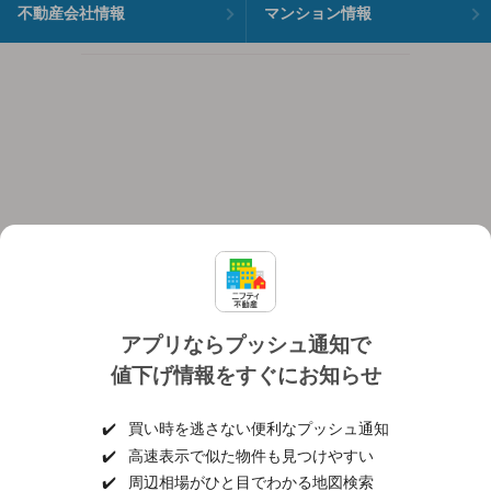
不動産会社情報
マンション情報
アプリならプッシュ通知で
値下げ情報をすぐにお知らせ
対応機種
個人情報保護ポリシー
利用規約
運営会社
✔️
買い時を逃さない便利なプッシュ通知
ヘルプ・お問い合わせ
採用情報
✔️
高速表示で似た物件も見つけやすい
✔️
周辺相場がひと目でわかる地図検索