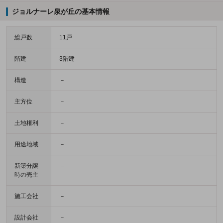
ジョルナーレ泉が丘の基本情報
総戸数
11戸
階建
3階建
構造
－
主方位
－
土地権利
－
用途地域
－
新築分譲
－
時の売主
施工会社
－
設計会社
－