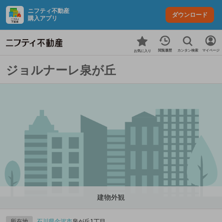
ニフティ不動産
ダウンロード
購入アプリ
カンタン検索
閲覧履歴
マイページ
お気に入り
ジョルナーレ泉が丘
建物外観
所在地
石川県
金沢市
泉が丘1丁目