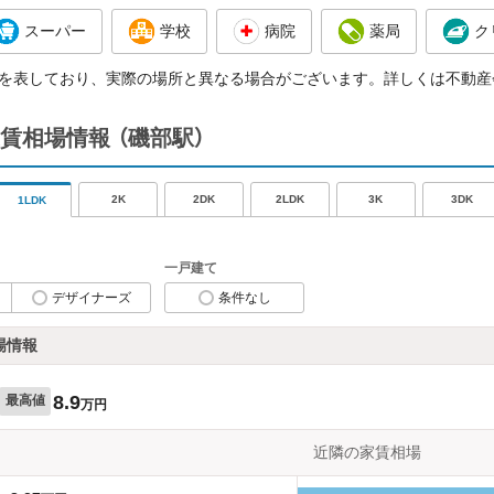
スーパー
学校
病院
薬局
ク
を表しており、実際の場所と異なる場合がございます。詳しくは不動産
賃相場情報
（磯部駅）
2K
2DK
2LDK
3K
3DK
1LDK
一戸建て
デザイナーズ
条件なし
場情報
8.9
最高値
万円
近隣の家賃相場