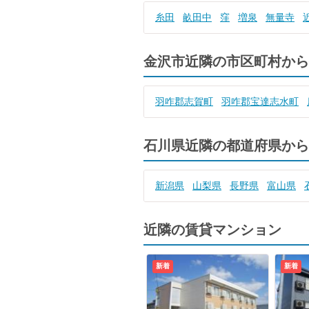
糸田
畝田中
窪
増泉
無量寺
金沢市近隣の市区町村から
羽咋郡志賀町
羽咋郡宝達志水町
石川県近隣の都道府県から
新潟県
山梨県
長野県
富山県
近隣の賃貸マンション
新着
新着