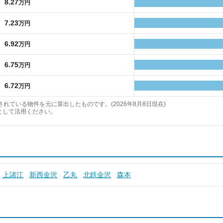
8.27
万円
7.23
万円
6.92
万円
6.75
万円
6.72
万円
れている物件を元に算出したものです。(2026年8月8日現在)
として活用ください。
上諸江
新西金沢
乙丸
北鉄金沢
森本