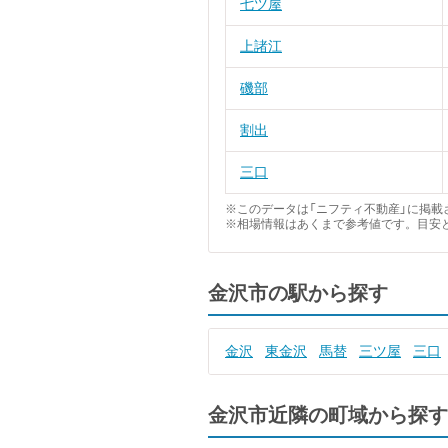
七ツ屋
上諸江
磯部
割出
三口
※このデータは「ニフティ不動産」に掲載さ
※相場情報はあくまで参考値です。目安
金沢市の駅から探す
金沢
東金沢
馬替
三ツ屋
三口
金沢市近隣の町域から探す