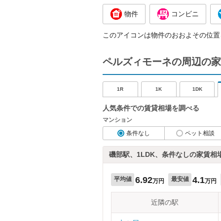
物件
コンビニ
このアイコンは物件のおおよその位置
ペルズィモーネの周辺の家
1R
1K
1DK
人気条件での賃貸相場を調べる
マンション
条件なし
ペット相談
磯部駅、1LDK、条件なしの家賃相
6.92
4.1
平均値
最安値
万円
万円
近隣の駅