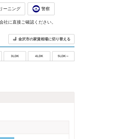
リーニング
警察
会社に直接ご確認ください。
金沢市の家賃相場に切り替える
5LDK～
3LDK
4LDK