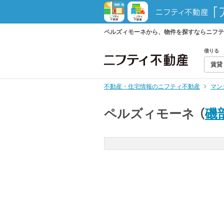
ペルズィモーネから、物件を探すならニフテ
借りる
賃貸
不動産・住宅情報のニフティ不動産
マン
ペルズィモーネ
（
磯