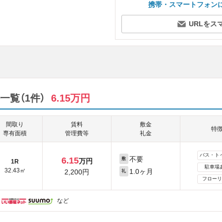
携帯・スマートフォン
URLをス
覧（1件）
6.15万円
間取り
賃料
敷金
特
専有面積
管理費等
礼金
バス・ト
不要
6.15
敷
万円
1R
駐車場
32.43㎡
1.0ヶ月
2,200円
礼
フローリ
など