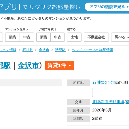
ィ不動産。あなたにピッタリのマンションが見つかります。
マンションを買う
一戸建てを買う
建てる
新築
中古
新築
中古
土地
不動産会社
調べる
ション情報
石川県
金沢市
磯部駅
ペルズィモーネの詳細情報
部駅
｜
金沢市
）
賃貸1件
石川県
金沢市
諸江町
所在地
北陸鉄道浅野川線
/
交通
2026年6月
築年月
2階建
総階数