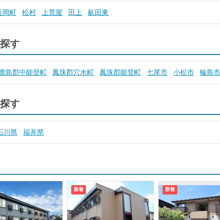
近岡町
松村
上荒屋
田上
畝田東
探す
鹿島郡中能登町
鳳珠郡穴水町
鳳珠郡能登町
七尾市
小松市
輪島
探す
石川県
福井県
新着
新着