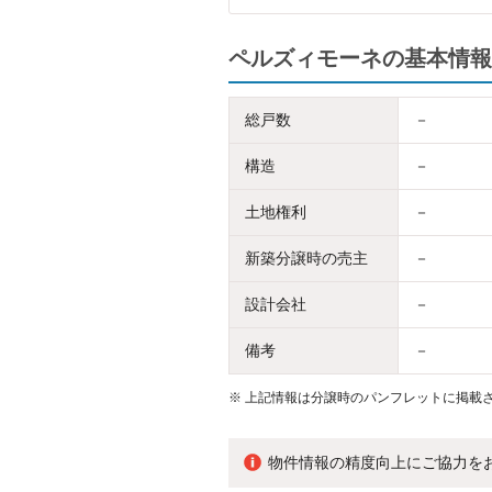
ペルズィモーネの基本情報
総戸数
－
構造
－
土地権利
－
新築分譲時の売主
－
設計会社
－
備考
－
※
上記情報は分譲時のパンフレットに掲載さ
物件情報の精度向上にご協力を