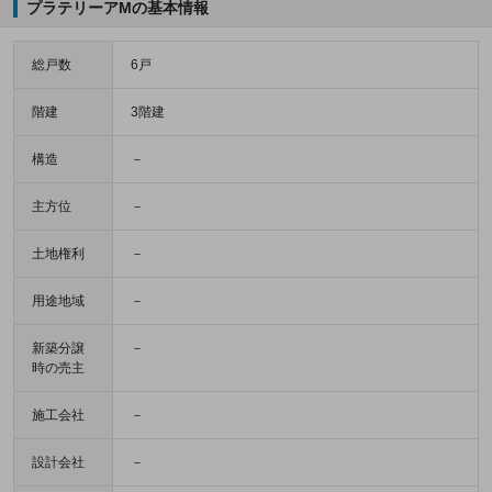
プラテリーアMの基本情報
総戸数
6戸
階建
3階建
構造
－
主方位
－
土地権利
－
用途地域
－
新築分譲
－
時の売主
施工会社
－
設計会社
－