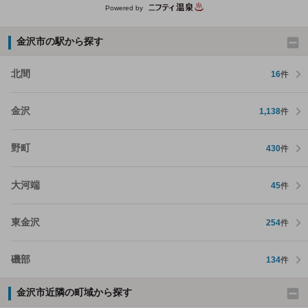
Powered by
金沢市の駅から探す
北間
16
件
金沢
1,138
件
野町
430
件
大河端
45
件
東金沢
254
件
磯部
134
件
金沢市近隣の町域から探す