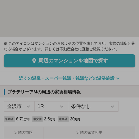
※ このアイコンはマンションのおおよその位置を表しており、実際の場所と異
なる場合がございます。詳しくは不動産会社に直接ご確認ください。
周辺のマンションを地図で探す
近くの温泉・スーパー銭湯・銭湯などの温浴施設
プラテリーアMの周辺の家賃相場情報
6.71
2.5
20
平均値
最安値
最高値
万円
万円
万円
近隣の市区
近隣の家賃相場