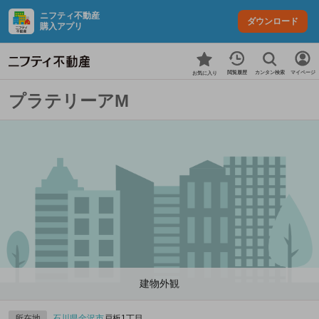
ニフティ不動産
ダウンロード
購入アプリ
カンタン検索
閲覧履歴
マイページ
お気に入り
プラテリーアM
建物外観
所在地
石川県
金沢市
戸板1丁目