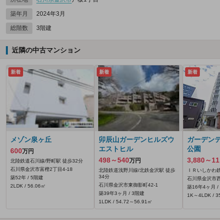
築年月
2024年3月
総階数
3階建
近隣の中古マンション
新着
新着
新着
メゾン泉ヶ丘
卯辰山ガーデンヒルズウ
ガーデン
エストヒル
公園
600
万円
498～540
3,880～11
万円
北陸鉄道石川線/野町駅 徒歩32分
石川県金沢市富樫2丁目4-18
北陸鉄道浅野川線/北鉄金沢駅 徒歩
ＩＲいしかわ鉄
34分
築52年 / 5階建
石川県金沢市西
石川県金沢市東御影町42‐1
2LDK / 56.06㎡
築16年4ヶ月 /
築39年3ヶ月 / 3階建
1K～4LDK / 3
1LDK / 54.72～56.91㎡