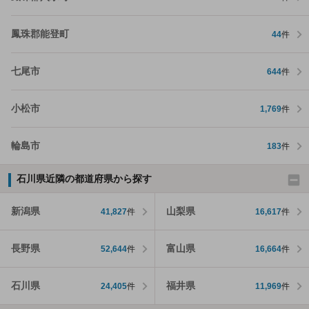
鳳珠郡能登町
44
件
七尾市
644
件
小松市
1,769
件
輪島市
183
件
石川県近隣の都道府県から探す
新潟県
山梨県
41,827
件
16,617
件
長野県
富山県
52,644
件
16,664
件
石川県
福井県
24,405
件
11,969
件