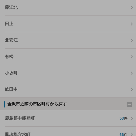
藤江北
田上
北安江
有松
小坂町
畝田中
金沢市近隣の市区町村から探す
鹿島郡中能登町
53
件
鳳珠郡穴水町
66
件