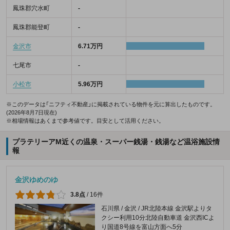
鳳珠郡穴水町
-
鳳珠郡能登町
-
金沢市
6.71万円
七尾市
-
小松市
5.96万円
※このデータは「ニフティ不動産」に掲載されている物件を元に算出したものです。
(2026年8月7日現在)
※相場情報はあくまで参考値です。目安として活用ください。
プラテリーアM近くの温泉・スーパー銭湯・銭湯など温浴施設情
報
金沢ゆめのゆ
3.8点
/
16件
石川県 / 金沢 / JR北陸本線 金沢駅よりタ
クシー利用10分北陸自動車道 金沢西ICよ
り国道8号線を富山方面へ5分