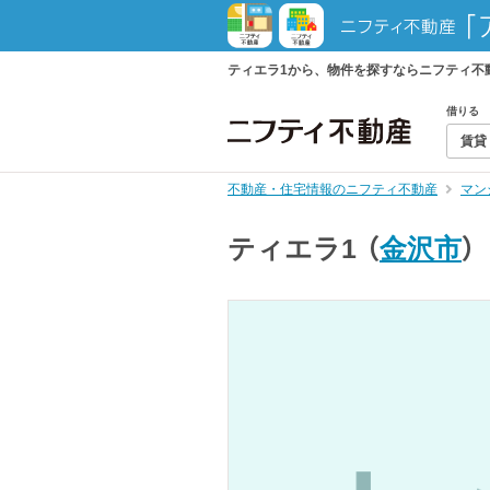
ティエラ1から、物件を探すならニフティ不
借りる
賃貸
不動産・住宅情報のニフティ不動産
マン
ティエラ1
（
金沢市
）