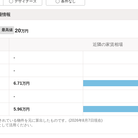
デザイナーズ
条件なし
場情報
20
最高値
万円
近隣の家賃相場
-
-
6.71
万円
-
5.96
万円
れている物件を元に算出したものです。(2026年8月7日現在)
として活用ください。