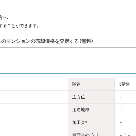
方へ
することができます。
このマンションの売却価格を査定する（無料）
階建
3階建
主方位
－
用途地域
－
施工会社
－
管理会社/方式
－ / －