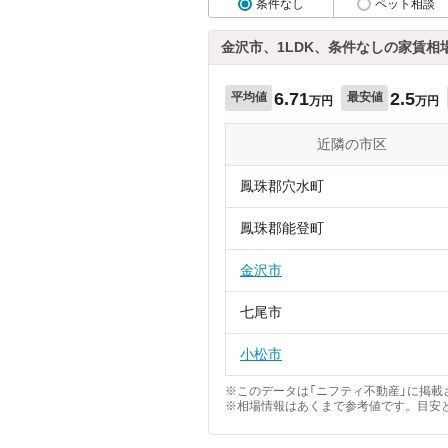
条件なし
ペット相談
金沢市、1LDK、条件なしの家賃相
6.71
2.5
平均値
最安値
万円
万円
近隣の市区
鳳珠郡穴水町
鳳珠郡能登町
金沢市
七尾市
小松市
※このデータは「ニフティ不動産」に掲載さ
※相場情報はあくまで参考値です。目安