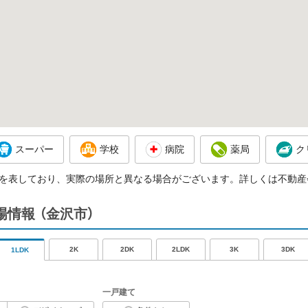
スーパー
学校
病院
薬局
ク
を表しており、実際の場所と異なる場合がございます。詳しくは不動産
場情報
（金沢市）
2K
2DK
2LDK
3K
3DK
1LDK
一戸建て