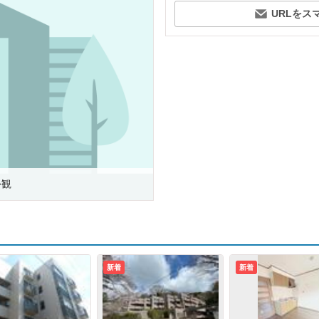
URLをス
外観
新着
新着