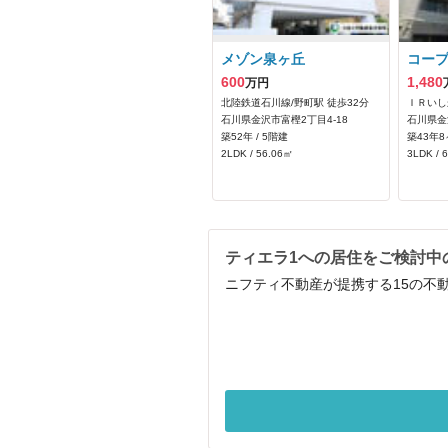
メゾン泉ヶ丘
コー
600
1,480
万円
北陸鉄道石川線/野町駅 徒歩32分
ＩＲいし
石川県金沢市富樫2丁目4-18
石川県金
築52年 / 5階建
築43年8
2LDK / 56.06㎡
3LDK / 
ティエラ1への居住をご検討中
ニフティ不動産が提携する15の不