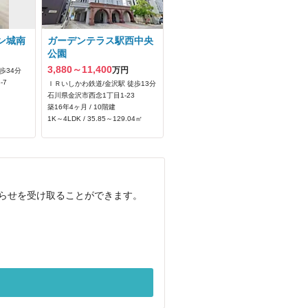
ン城南
ガーデンテラス駅西中央
公園
3,880～11,400
万円
歩34分
-7
ＩＲいしかわ鉄道/金沢駅 徒歩13分
石川県金沢市西念1丁目1-23
築16年4ヶ月 / 10階建
1K～4LDK / 35.85～129.04㎡
知らせを受け取ることができます。