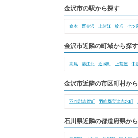
金沢市の駅から探す
森本
西金沢
上諸江
蚊爪
七ツ
金沢市近隣の町域から探す
高尾
藤江北
近岡町
上荒屋
中
金沢市近隣の市区町村から
羽咋郡志賀町
羽咋郡宝達志水町
石川県近隣の都道府県から