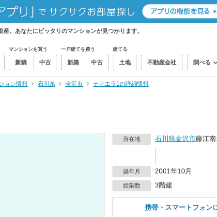
動産。あなたにピッタリのマンションが見つかります。
マンションを買う
一戸建てを買う
建てる
新築
中古
新築
中古
土地
不動産会社
調べる
ション情報
石川県
金沢市
ティエラ1の詳細情報
石川県
金沢市
藤江南
所在地
2001年10月
築年月
3階建
総階数
携帯・スマートフォン