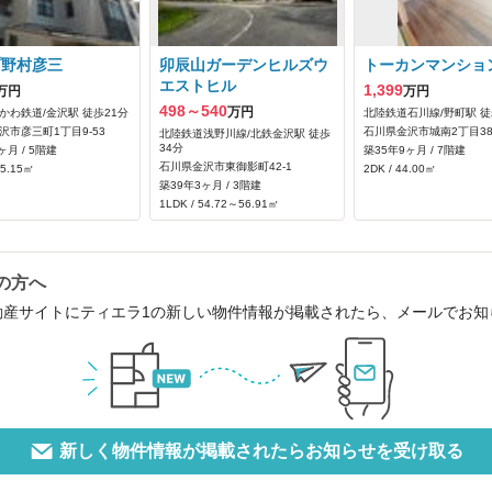
プ野村彦三
卯辰山ガーデンヒルズウ
トーカンマンショ
エストヒル
1,399
万円
万円
498～540
万円
かわ鉄道/金沢駅 徒歩21分
北陸鉄道石川線/野町駅 徒
沢市彦三町1丁目9-53
石川県金沢市城南2丁目38
北陸鉄道浅野川線/北鉄金沢駅 徒歩
34分
ヶ月 / 5階建
築35年9ヶ月 / 7階建
石川県金沢市東御影町42‐1
65.15㎡
2DK / 44.00㎡
築39年3ヶ月 / 3階建
1LDK / 54.72～56.91㎡
の方へ
動産サイトにティエラ1の新しい物件情報が掲載されたら、メールでお
新しく物件情報が掲載されたらお知らせを受け取る