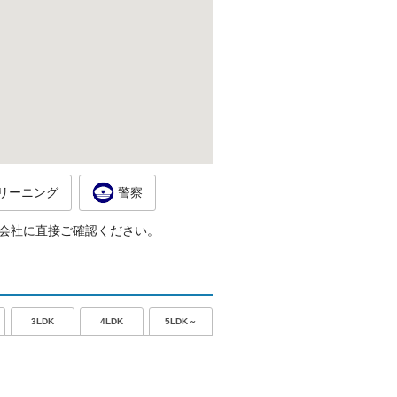
リーニング
警察
会社に直接ご確認ください。
5LDK～
3LDK
4LDK