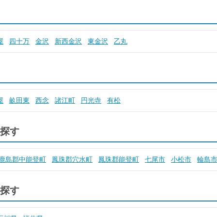
屋
四十万
金沢
新西金沢
東金沢
乙丸
屋
畝田東
西念
諸江町
円光寺
有松
探す
鹿島郡中能登町
鳳珠郡穴水町
鳳珠郡能登町
七尾市
小松市
輪島
探す