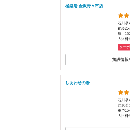
極楽湯 金沢野々市店
石川県 
徒歩25
線、1
入浴料金
クーポ
施設情報
しあわせの湯
石川県 
約10
車で15
入浴料金