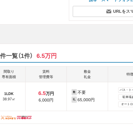
URLをス
件一覧（1件）
6.5万円
間取り
賃料
敷金
特
専有面積
管理費等
礼金
バス・ト
不要
6.5
敷
万円
1LDK
駐車場
38.97㎡
65,000円
6,000円
礼
オートロ