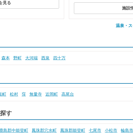
を見る
施設
温泉・ス
森本
野町
大河端
西泉
四十万
坂町
松村
窪
無量寺
近岡町
高尾台
探す
鹿島郡中能登町
鳳珠郡穴水町
鳳珠郡能登町
七尾市
小松市
輪島