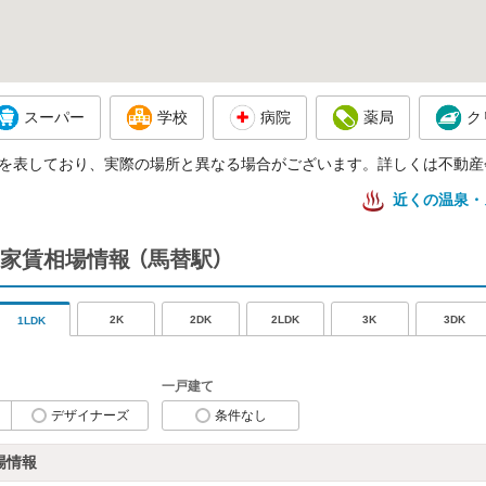
スーパー
学校
病院
薬局
ク
を表しており、実際の場所と異なる場合がございます。詳しくは不動産
近くの温泉・
家賃相場情報
（馬替駅）
2K
2DK
2LDK
3K
3DK
1LDK
一戸建て
デザイナーズ
条件なし
場情報