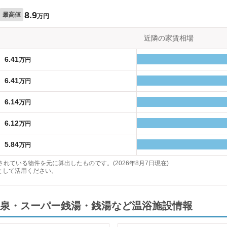
8.9
最高値
万円
近隣の家賃相場
6.41
万円
6.41
万円
6.14
万円
6.12
万円
5.84
万円
れている物件を元に算出したものです。(2026年8月7日現在)
として活用ください。
泉・スーパー銭湯・銭湯など温浴施設情報