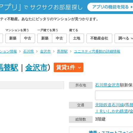
ティ不動産。あなたにピッタリのマンションが見つかります。
マンションを買う
一戸建てを買う
建てる
新築
中古
新築
中古
土地
不動産会社
調べる
ション情報
石川県
金沢市
馬替駅
ユニスティ弐番館の詳細情報
馬替駅
｜
金沢市
）
賃貸1件
石川県
金沢市
額新保
所在地
北陸鉄道石川線
/
馬
交通
ＩＲいしかわ鉄道
/
3階建
総階数
携帯・スマートフォン