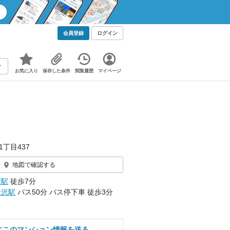
会員登録
ログイン
お気に入り
保存した条件
閲覧履歴
マイページ
1丁目437
地図で確認する
替駅
徒歩7分
金沢駅
バス50分 バス停下車 徒歩3分
にこのマンション情報を送る