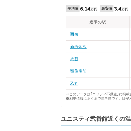
6.14
3.4
平均値
最安値
万円
万円
近隣の駅
西泉
新西金沢
馬替
額住宅前
乙丸
※このデータは「ニフティ不動産」に掲載さ
※相場情報はあくまで参考値です。目安
ユニスティ弐番館近くの温