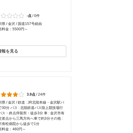
-点
/
0件
県 / 金沢 / 国道157号経由
浴料金：5500円～
情報を見る
3.9点
/
24件
県 / 金沢 / 鉄道 : JR北陸本線・金沢駅バ
で30分 バス : 北陸鉄道バス陸上競技場行
バス・終点停留所・徒歩3分 車 : 金沢市有
交差点から三馬方向へ車で約3分 ​その他 :
沢有松病院から徒歩で1分
浴料金：460円～