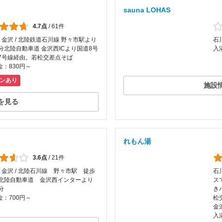
sauna LOHAS
4.7点
/
61件
/ 金沢 / 北陸鉄道石川線 野々市駅より
石川
分北陸自動車道 金沢西ICより国道8号
入
57号線経由。若松交差点そば
：830円～
ンあり
施設
を見る
れもん湯
3.6点
/
21件
/ 金沢 / 北陸石川線 野々市駅 徒歩
石川
分北陸自動車道 金沢西インターより
ス
分
き
：700円～
松
金
入