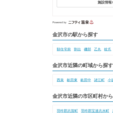
施設情報
Powered by
金沢市の駅から探す
額住宅前
割出
磯部
乙丸
蚊爪
金沢市近隣の町域から探す
西泉
畝田東
畝田中
諸江町
小
金沢市近隣の市区町村から
羽咋郡志賀町
羽咋郡宝達志水町