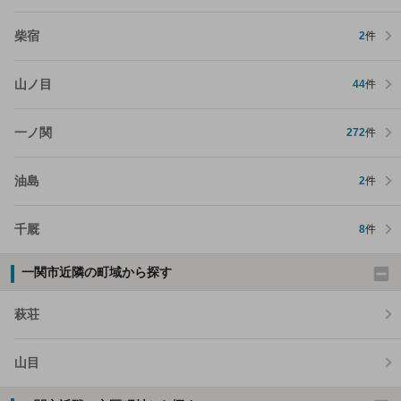
柴宿
2
件
山ノ目
44
件
一ノ関
272
件
油島
2
件
千厩
8
件
一関市近隣の町域から探す
萩荘
山目