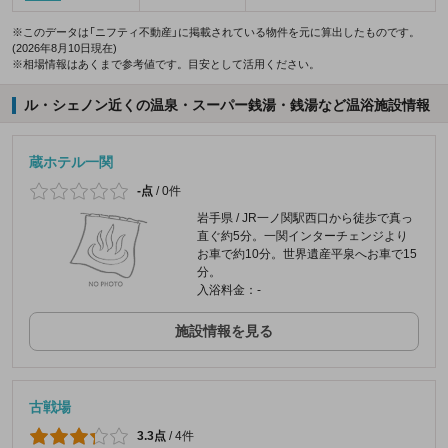
※このデータは「ニフティ不動産」に掲載されている物件を元に算出したものです。
(2026年8月10日現在)
※相場情報はあくまで参考値です。目安として活用ください。
ル・シェノン近くの温泉・スーパー銭湯・銭湯など温浴施設情報
蔵ホテル一関
-点
/
0件
岩手県 / JR一ノ関駅西口から徒歩で真っ
直ぐ約5分。一関インターチェンジより
お車で約10分。世界遺産平泉へお車で15
分。
入浴料金：-
施設情報を見る
古戦場
3.3点
/
4件