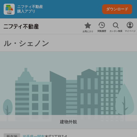
ニフティ不動産
ダウンロード
購入アプリ
カンタン検索
閲覧履歴
マイページ
お気に入り
ル・シェノン
建物外観
所在地
岩手県
一関市
末広1丁目7-4