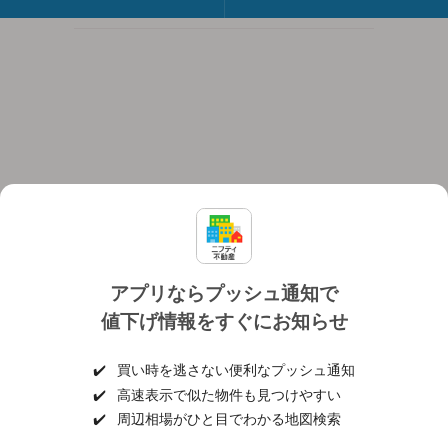
アプリならプッシュ通知で
値下げ情報をすぐにお知らせ
対応機種
個人情報保護ポリシー
利用規約
運営会社
✔️
買い時を逃さない便利なプッシュ通知
ヘルプ・お問い合わせ
採用情報
✔️
高速表示で似た物件も見つけやすい
✔️
周辺相場がひと目でわかる地図検索