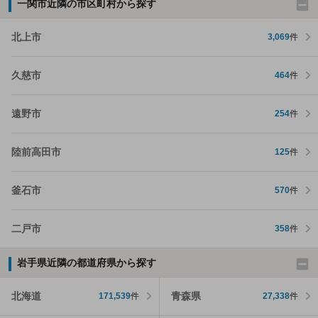
一関市近隣の市区町村から探す
北上市
3,069
件
久慈市
464
件
遠野市
254
件
陸前高田市
125
件
釜石市
570
件
二戸市
358
件
岩手県近隣の都道府県から探す
北海道
青森県
171,539
件
27,338
件