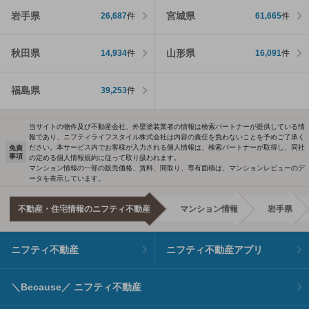
岩手県
宮城県
26,687
件
61,665
件
秋田県
山形県
14,934
件
16,091
件
福島県
39,253
件
当サイトの物件及び不動産会社、外壁塗装業者の情報は検索パートナーが提供している情
報であり、ニフティライフスタイル株式会社は内容の責任を負わないことを予めご了承く
ださい。本サービス内でお客様が入力される個人情報は、検索パートナーが取得し、同社
免責
事項
の定める個人情報規約に従って取り扱われます。
マンション情報の一部の販売価格、賃料、間取り、専有面積は、マンションレビューのデ
ータを表示しています。
不動産・住宅情報のニフティ不動産
マンション情報
岩手県
ニフティ不動産
ニフティ不動産アプリ
＼Because／ ニフティ不動産