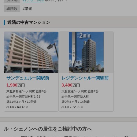
総階数
2階建
近隣の中古マンション
サンデュエル一関駅前
レジデンシャル一関駅前
1,980
3,480
万円
万円
東北新幹線/一ノ関駅 徒歩6分
大船渡線/一ノ関駅 徒歩2分
岩手県一関市田村町1-21
岩手県一関市新大町
築21年3ヶ月 / 10階建
築9年8ヶ月 / 14階建
3LDK / 63.43㎡
3LDK / 72.00㎡
ル・シェノンへの居住をご検討中の方へ