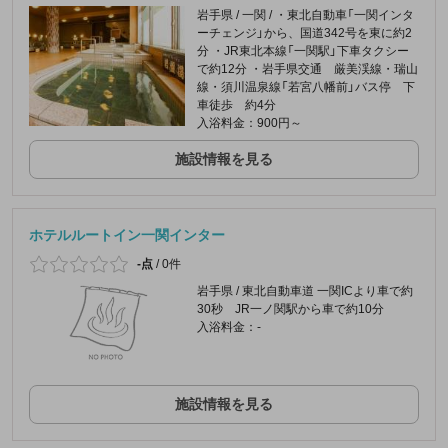
岩手県 / 一関 / ・東北自動車「一関インタ
ーチェンジ」から、国道342号を東に約2
分 ・JR東北本線「一関駅」下車タクシー
で約12分 ・岩手県交通 厳美渓線・瑞山
線・須川温泉線「若宮八幡前」バス停 下
車徒歩 約4分
入浴料金：900円～
施設情報を見る
ホテルルートイン一関インター
-点
/
0件
岩手県 / 東北自動車道 一関ICより車で約
30秒 JR一ノ関駅から車で約10分
入浴料金：-
施設情報を見る