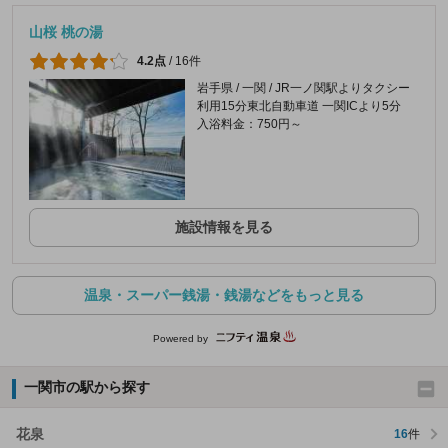
山桜 桃の湯
4.2点
/
16件
岩手県 / 一関 / JR一ノ関駅よりタクシー
利用15分東北自動車道 一関ICより5分
入浴料金：750円～
施設情報を見る
温泉・スーパー銭湯・銭湯などをもっと見る
Powered by
一関市の駅から探す
花泉
16
件