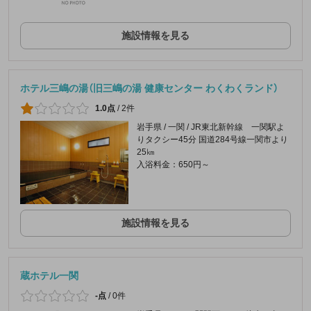
施設情報を見る
ホテル三嶋の湯（旧三嶋の湯 健康センター わくわくランド）
1.0点
/
2件
岩手県 / 一関 / JR東北新幹線 一関駅よ
りタクシー45分 国道284号線一関市より
25㎞
入浴料金：650円～
施設情報を見る
蔵ホテル一関
-点
/
0件