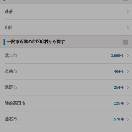
萩荘
山目
一関市近隣の市区町村から探す
北上市
3,069
件
久慈市
464
件
遠野市
254
件
陸前高田市
125
件
釜石市
570
件