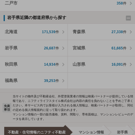
二戸市
358
件
岩手県近隣の都道府県から探す
北海道
青森県
171,539
件
27,338
件
岩手県
宮城県
26,687
件
61,665
件
秋田県
山形県
14,934
件
16,091
件
福島県
39,253
件
当サイトの物件及び不動産会社、外壁塗装業者の情報は検索パートナーが提供している情
報であり、ニフティライフスタイル株式会社は内容の責任を負わないことを予めご了承く
ださい。本サービス内でお客様が入力される個人情報は、検索パートナーが取得し、同社
免責
事項
の定める個人情報規約に従って取り扱われます。
マンション情報の一部の販売価格、賃料、間取り、専有面積は、マンションレビューのデ
ータを表示しています。
不動産・住宅情報のニフティ不動産
マンション情報
岩手県