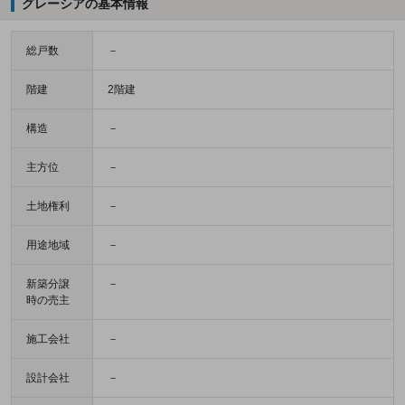
グレーシアの基本情報
総戸数
－
階建
2階建
構造
－
主方位
－
土地権利
－
用途地域
－
新築分譲
－
時の売主
施工会社
－
設計会社
－