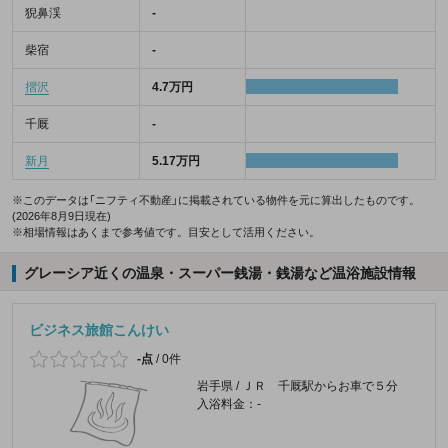
猊鼻渓
-
柴宿
-
摺沢
4.7万円
千厩
-
新月
5.17万円
※このデータは「ニフティ不動産」に掲載されている物件を元に算出したものです。
(2026年8月9日現在)
※相場情報はあくまで参考値です。目安として活用ください。
グレーシア近くの温泉・スーパー銭湯・銭湯など温浴施設情報
ビジネス旅館こんけい
-点
/
0件
岩手県 / ＪＲ 千厩駅からお車で５分
入浴料金：-