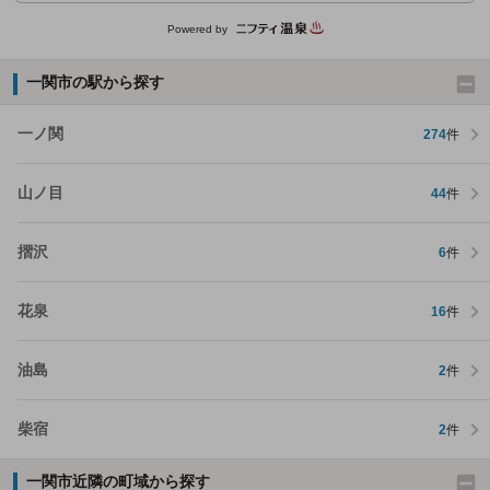
Powered by
一関市の駅から探す
一ノ関
274
件
山ノ目
44
件
摺沢
6
件
花泉
16
件
油島
2
件
柴宿
2
件
一関市近隣の町域から探す