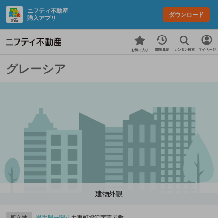
ニフティ不動産
ダウンロード
購入アプリ
カンタン検索
閲覧履歴
マイページ
お気に入り
グレーシア
建物外観
所在地
岩手県
一関市
大東町摺沢字荒屋敷