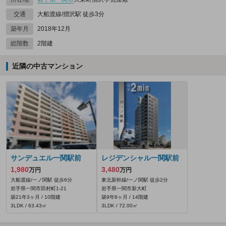
交通
大船渡線/摺沢駅 徒歩3分
築年月
2018年12月
総階数
2階建
近隣の中古マンション
サンデュエル一関駅前
レジデンシャル一関駅前
1,980
3,480
万円
万円
大船渡線/一ノ関駅 徒歩6分
東北新幹線/一ノ関駅 徒歩2分
岩手県一関市田村町1-21
岩手県一関市新大町
築21年3ヶ月 / 10階建
築9年8ヶ月 / 14階建
3LDK / 63.43㎡
3LDK / 72.00㎡