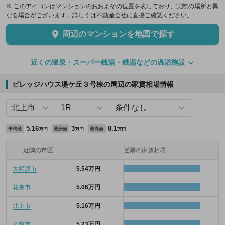
※ このアイコンはマンションのおおよその位置を表しており、実際の場所と異
なる場合がございます。詳しくは不動産会社に直接ご確認ください。
周辺のマンションを地図で探す
近くの温泉・スーパー銭湯・銭湯などの温浴施設
ビレッジハウス堤ケ丘３号棟の周辺の家賃相場情報
5.16
3
8.1
平均値
最安値
最高値
万円
万円
万円
近隣の市区
近隣の家賃相場
大船渡市
5.54万円
花巻市
5.06万円
北上市
5.16万円
久慈市
5.23万円