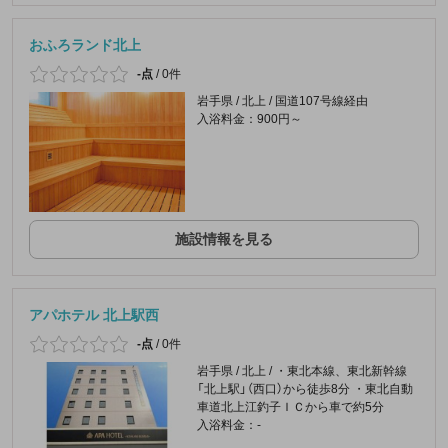
おふろランド北上
-点
/
0件
岩手県 / 北上 / 国道107号線経由
入浴料金：900円～
施設情報を見る
アパホテル 北上駅西
-点
/
0件
岩手県 / 北上 / ・東北本線、東北新幹線
「北上駅」（西口）から徒歩8分 ・東北自動
車道北上江釣子ＩＣから車で約5分
入浴料金：-