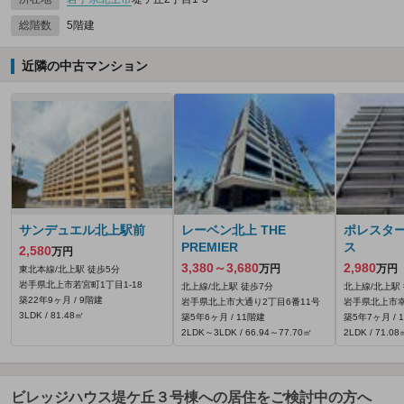
総階数
5階建
近隣の中古マンション
サンデュエル北上駅前
レーベン北上 THE
ポレスタ
PREMIER
ス
2,580
万円
3,380～3,680
2,980
万円
万円
東北本線/北上駅 徒歩5分
岩手県北上市若宮町1丁目1-18
北上線/北上駅 徒歩7分
北上線/北上駅
築22年9ヶ月 / 9階建
岩手県北上市大通り2丁目6番11号
岩手県北上市幸
3LDK / 81.48㎡
築5年6ヶ月 / 11階建
築5年7ヶ月 / 
2LDK～3LDK / 66.94～77.70㎡
2LDK / 71.08
ビレッジハウス堤ケ丘３号棟への居住をご検討中の方へ