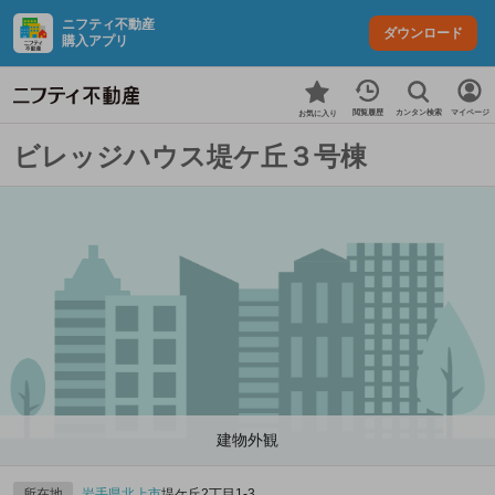
ニフティ不動産
ダウンロード
購入アプリ
カンタン検索
閲覧履歴
マイページ
お気に入り
ビレッジハウス堤ケ丘３号棟
建物外観
所在地
岩手県
北上市
堤ケ丘2丁目1-3