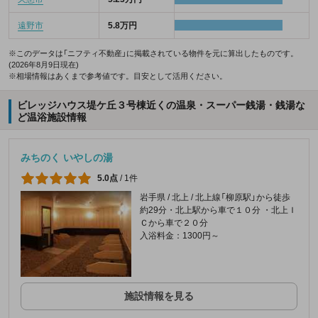
遠野市
5.8万円
※このデータは「ニフティ不動産」に掲載されている物件を元に算出したものです。
(2026年8月9日現在)
※相場情報はあくまで参考値です。目安として活用ください。
ビレッジハウス堤ケ丘３号棟近くの温泉・スーパー銭湯・銭湯な
ど温浴施設情報
みちのく いやしの湯
5.0点
/
1件
岩手県 / 北上 / 北上線「柳原駅」から徒歩
約29分・北上駅から車で１０分 ・北上Ｉ
Ｃから車で２０分
入浴料金：1300円～
施設情報を見る