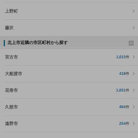
上野町
藤沢
北上市近隣の市区町村から探す
宮古市
1,015
件
大船渡市
418
件
花巻市
1,651
件
久慈市
464
件
遠野市
254
件