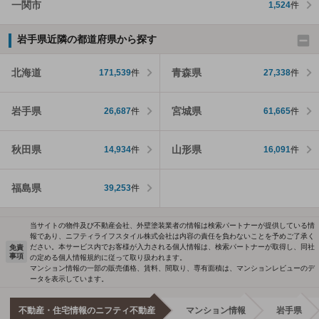
一関市
1,524
件
岩手県近隣の都道府県から探す
北海道
青森県
171,539
件
27,338
件
岩手県
宮城県
26,687
件
61,665
件
秋田県
山形県
14,934
件
16,091
件
福島県
39,253
件
当サイトの物件及び不動産会社、外壁塗装業者の情報は検索パートナーが提供している情
報であり、ニフティライフスタイル株式会社は内容の責任を負わないことを予めご了承く
ださい。本サービス内でお客様が入力される個人情報は、検索パートナーが取得し、同社
免責
事項
の定める個人情報規約に従って取り扱われます。
マンション情報の一部の販売価格、賃料、間取り、専有面積は、マンションレビューのデ
ータを表示しています。
不動産・住宅情報のニフティ不動産
マンション情報
岩手県