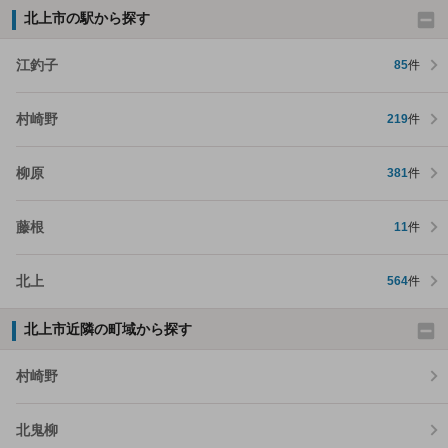
北上市の駅から探す
江釣子
85
件
村崎野
219
件
柳原
381
件
藤根
11
件
北上
564
件
北上市近隣の町域から探す
村崎野
北鬼柳