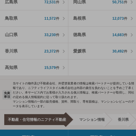
広島県
岡山県
72,531
件
50,751
件
鳥取県
島根県
11,572
件
12,073
件
山口県
徳島県
33,230
件
14,683
件
香川県
愛媛県
23,372
件
30,492
件
高知県
15,579
件
当サイトの物件及び不動産会社、外壁塗装業者の情報は検索パートナーが提供している情
報であり、ニフティライフスタイル株式会社は内容の責任を負わないことを予めご了承く
ださい。本サービス内でお客様が入力される個人情報は、検索パートナーが取得し、同社
免責
事項
の定める個人情報規約に従って取り扱われます。
マンション情報の一部の販売価格、賃料、間取り、専有面積は、マンションレビューのデ
ータを表示しています。
不動産・住宅情報のニフティ不動産
マンション情報
香川県