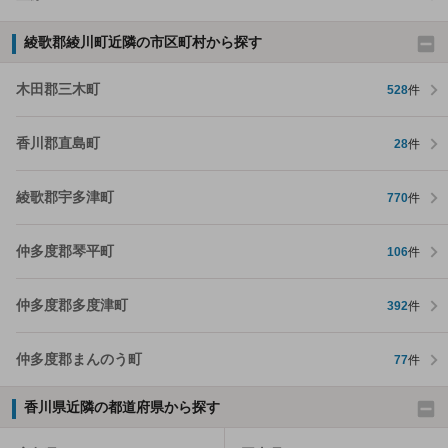
綾歌郡綾川町近隣の市区町村から探す
木田郡三木町
528
件
香川郡直島町
28
件
綾歌郡宇多津町
770
件
仲多度郡琴平町
106
件
仲多度郡多度津町
392
件
仲多度郡まんのう町
77
件
香川県近隣の都道府県から探す