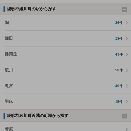
綾歌郡綾川町の駅から探す
陶
36
件
畑田
18
件
挿頭丘
43
件
綾川
50
件
滝宮
40
件
羽床
15
件
綾歌郡綾川町近隣の町域から探す
萱原