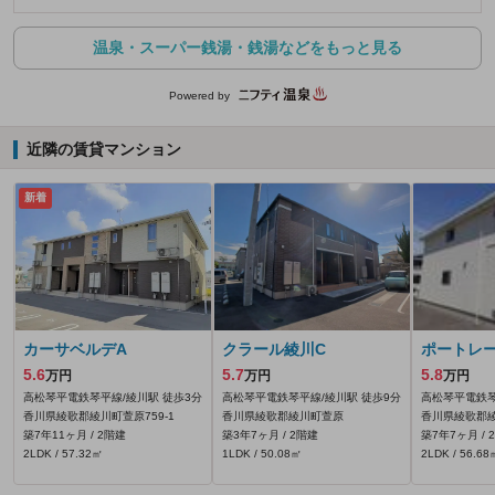
温泉・スーパー銭湯・銭湯などをもっと見る
Powered by
近隣の賃貸マンション
新着
カーサベルデA
クラール綾川C
ポートレ
5.6
5.7
5.8
万円
万円
万円
高松琴平電鉄琴平線/綾川駅 徒歩3分
高松琴平電鉄琴平線/綾川駅 徒歩9分
高松琴平電鉄琴
香川県綾歌郡綾川町萱原759‐1
香川県綾歌郡綾川町萱原
香川県綾歌郡
築7年11ヶ月 / 2階建
築3年7ヶ月 / 2階建
築7年7ヶ月 / 
2LDK / 57.32㎡
1LDK / 50.08㎡
2LDK / 56.68