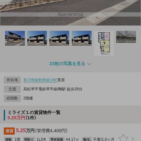
23枚の写真を見る
所在地
香川県
綾歌郡綾川町
萱原
交通
高松琴平電鉄琴平線/陶駅 徒歩28分
総階数
2階建
ミライズ１の賃貸物件一覧
5.25万円
（1件）
5.25
万円
（管理費4,400円）
賃貸
1階
1LDK
44.17㎡
不要/1.0ヶ月
階数
間取り
専有面積
敷/礼