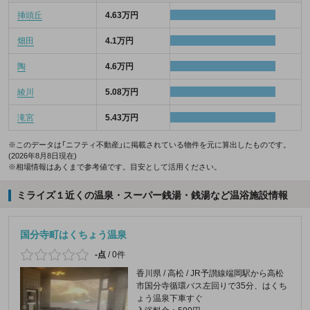
挿頭丘
4.63万円
畑田
4.1万円
陶
4.6万円
綾川
5.08万円
滝宮
5.43万円
※このデータは「ニフティ不動産」に掲載されている物件を元に算出したものです。
(2026年8月8日現在)
※相場情報はあくまで参考値です。目安として活用ください。
ミライズ１近くの温泉・スーパー銭湯・銭湯など温浴施設情報
国分寺町はくちょう温泉
-点
/
0件
香川県 / 高松 / JR予讃線端岡駅から高松
市国分寺循環バス左回りで35分、はくち
ょう温泉下車すぐ