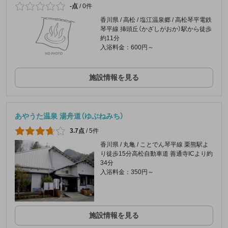
-点
/
0件
香川県 / 高松 / 塩江温泉郷 / 高松琴平電鉄
琴平線 挿頭丘（かざしがおか）駅から徒歩
約11分
入浴料金：600円～
施設情報を見る
あやうた温泉 湯舟道（ゆぶねみち）
3.7点
/
5件
香川県 / 丸亀 / ことでん琴平線 栗熊駅よ
り徒歩15分高松自動車道 善通寺ICより約
34分
入浴料金：350円～
施設情報を見る