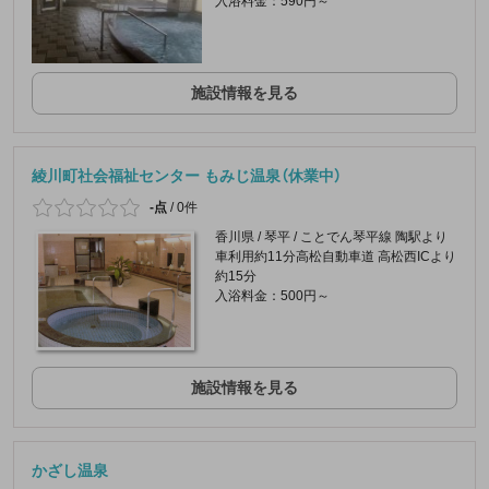
入浴料金：590円～
施設情報を見る
綾川町社会福祉センター もみじ温泉（休業中）
-点
/
0件
香川県 / 琴平 / ことでん琴平線 陶駅より
車利用約11分高松自動車道 高松西ICより
約15分
入浴料金：500円～
施設情報を見る
かざし温泉