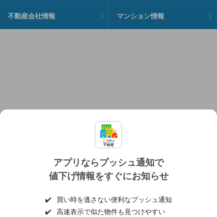
不動産会社情報
マンション情報
アプリならプッシュ通知で
値下げ情報をすぐにお知らせ
対応機種
個人情報保護ポリシー
利用規約
運営会社
✔️
買い時を逃さない便利なプッシュ通知
ヘルプ・お問い合わせ
採用情報
✔️
高速表示で似た物件も見つけやすい