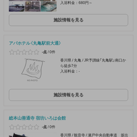
入浴料金：680円～
施設情報を見る
アパホテル〈丸亀駅前大通〉
-点
/
0件
香川県 / 丸亀 / JR予讃線「丸亀駅」南口か
ら徒歩7分
入浴料金：-
施設情報を見る
総本山善通寺 宿坊いろは会館
-点
/
0件
香川県 / 観音寺 / 瀬戸中央自動車道 坂出