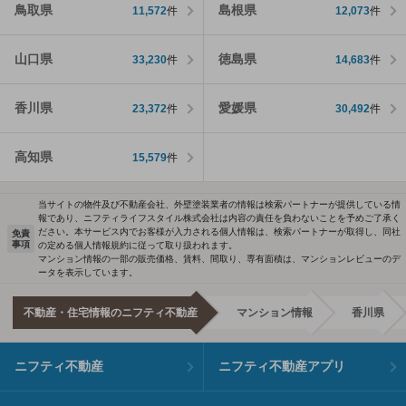
鳥取県
島根県
11,572
件
12,073
件
山口県
徳島県
33,230
件
14,683
件
香川県
愛媛県
23,372
件
30,492
件
高知県
15,579
件
当サイトの物件及び不動産会社、外壁塗装業者の情報は検索パートナーが提供している情
報であり、ニフティライフスタイル株式会社は内容の責任を負わないことを予めご了承く
ださい。本サービス内でお客様が入力される個人情報は、検索パートナーが取得し、同社
免責
事項
の定める個人情報規約に従って取り扱われます。
マンション情報の一部の販売価格、賃料、間取り、専有面積は、マンションレビューのデ
ータを表示しています。
不動産・住宅情報のニフティ不動産
マンション情報
香川県
ニフティ不動産
ニフティ不動産アプリ