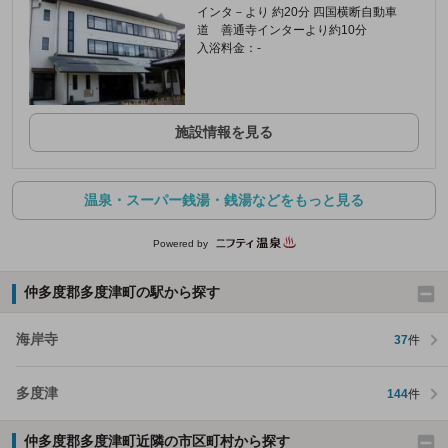
インタ－より 約20分 四国横断自動車
道 善通寺インターより約10分
入浴料金：-
施設情報を見る
温泉・スーパー銭湯・銭湯などをもっと見る
Powered by
仲多度郡多度津町の駅から探す
海岸寺
37
件
多度津
144
件
仲多度郡多度津町近隣の市区町村から探す