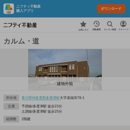
ニフティ不動産
ダウンロード
購入アプリ
カンタン検索
閲覧履歴
マイページ
お気に入り
カルム・道
建物外観
所在地
香川県
仲多度郡多度津町
大字道福寺78‐1
交通
予讃線/多度津駅 徒歩23分
土讃線/多度津駅 徒歩25分
総階数
2階建