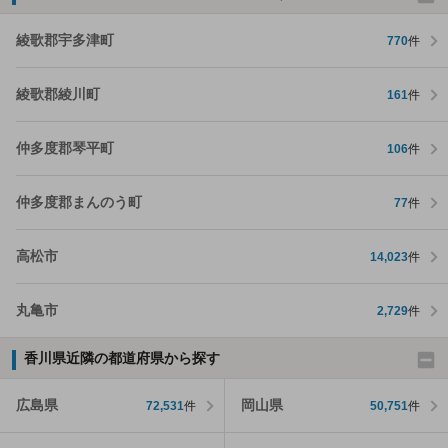
綾歌郡宇多津町
770
件
綾歌郡綾川町
161
件
仲多度郡琴平町
106
件
仲多度郡まんのう町
77
件
高松市
14,023
件
丸亀市
2,729
件
香川県近隣の都道府県から探す
広島県
岡山県
72,531
件
50,751
件