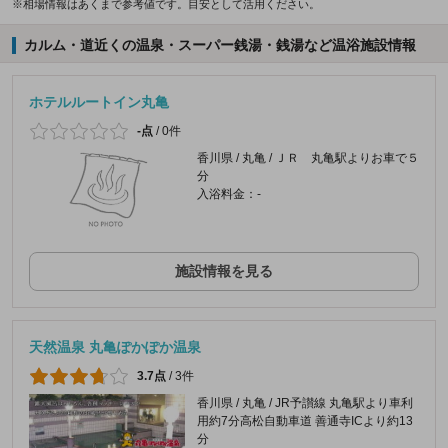
※相場情報はあくまで参考値です。目安として活用ください。
カルム・道近くの温泉・スーパー銭湯・銭湯など温浴施設情報
ホテルルートイン丸亀
-点
/
0件
香川県 / 丸亀 / ＪＲ 丸亀駅よりお車で５
分
入浴料金：-
施設情報を見る
天然温泉 丸亀ぽかぽか温泉
3.7点
/
3件
香川県 / 丸亀 / JR予讃線 丸亀駅より車利
用約7分高松自動車道 善通寺ICより約13
分