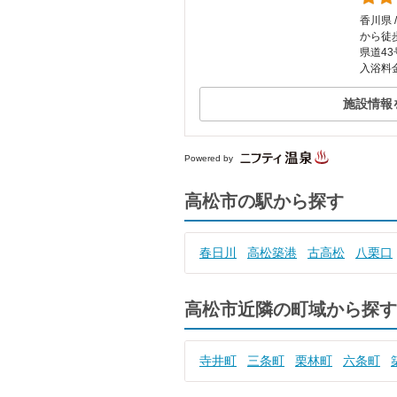
香川県 
から徒
県道4
入浴料金
施設情報
Powered by
高松市の駅から探す
春日川
高松築港
古高松
八栗口
高松市近隣の町域から探す
寺井町
三条町
栗林町
六条町