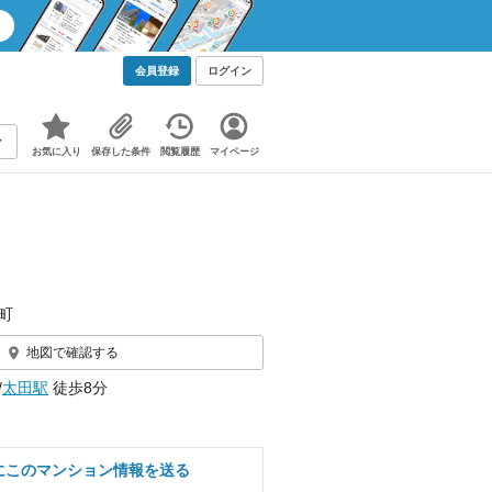
会員登録
ログイン
お気に入り
保存した条件
閲覧履歴
マイページ
町
地図で確認する
/
太田駅
徒歩8分
にこのマンション情報を送る