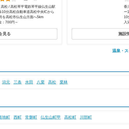
/ 高松 / 高松琴平電鉄琴平線仏生山駅
香
歩10分高松自動車道高松中央ICから
ー
3号を高松市仏生山方面へ5km
1
：700円～
入
を見る
施設
温泉・ス
潟元
三条
水田
八栗
高松
栗林
築地町
西町
常磐町
仏生山町甲
高松町
川部町