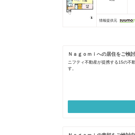
情報提供元
Ｎａｇｏｍｉへの居住をご検
ニフティ不動産が提携する15の不
す。