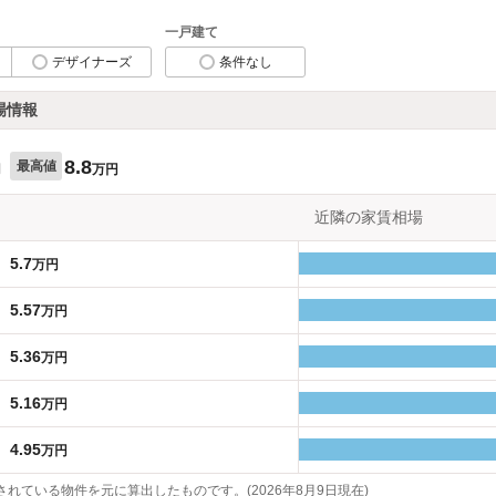
一戸建て
デザイナーズ
条件なし
場情報
8.8
最高値
円
万円
近隣の家賃相場
5.7
万円
5.57
万円
5.36
万円
5.16
万円
4.95
万円
れている物件を元に算出したものです。(2026年8月9日現在)