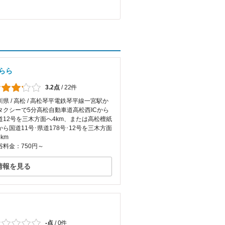
らら
3.2点
/
22件
川県 / 高松 / 高松琴平電鉄琴平線一宮駅か
タクシーで5分高松自動車道高松西ICから
道12号を三木方面へ4km、または高松檀紙
Cから国道11号･県道178号･12号を三木方面
km
浴料金：750円～
情報を見る
-点
/
0件