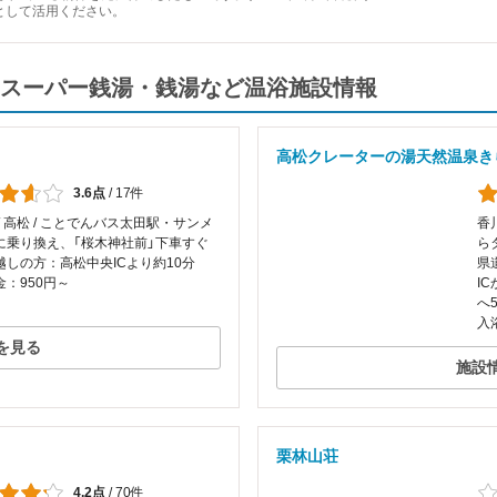
として活用ください。
スーパー銭湯・銭湯など温浴施設情報
高松クレーターの湯天然温泉き
3.6点
/
17件
/ 高松 / ことでんバス太田駅・サンメ
香
に乗り換え、「桜木神社前」下車すぐ
ら
越しの方：高松中央ICより約10分
県
：950円～
I
へ5
入
を見る
施設
栗林山荘
4.2点
/
70件