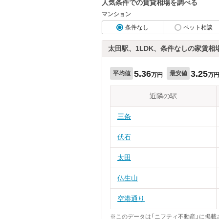
人気条件での賃貸相場を調べる
マンション
条件なし
ペット相談
太田駅、1LDK、条件なしの家賃相
5.36
3.25
平均値
最安値
万円
万
近隣の駅
三条
伏石
太田
仏生山
空港通り
※このデータは「ニフティ不動産」に掲載さ