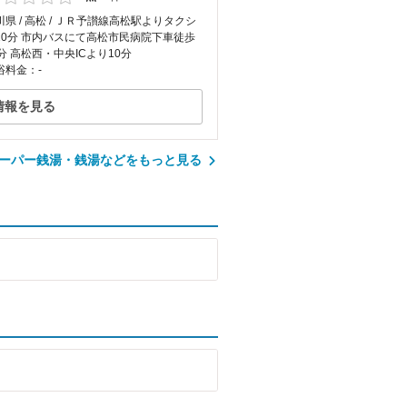
川県 / 高松 / ＪＲ予讃線高松駅よりタクシ
10分 市内バスにて高松市民病院下車徒歩
0分 高松西・中央ICより10分
浴料金：-
情報を見る
ーパー銭湯・銭湯などをもっと見る