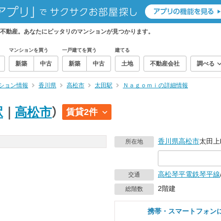
不動産。あなたにピッタリのマンションが見つかります。
マンションを買う
一戸建てを買う
建てる
新築
中古
新築
中古
土地
不動産会社
調べる
ション情報
香川県
高松市
太田駅
Ｎａｇｏｍｉの詳細情報
駅
｜
高松市
）
賃貸2件
香川県
高松市
太田上
所在地
高松琴平電鉄琴平線
交通
2階建
総階数
携帯・スマートフォン