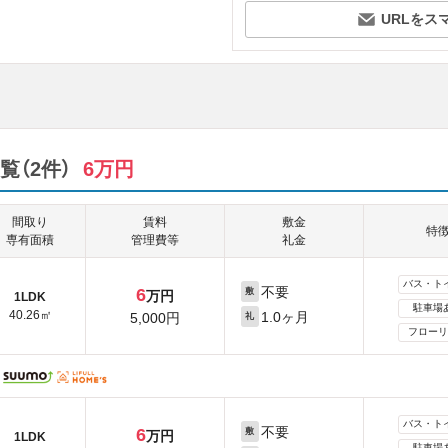
URLをス
（2件）
6万円
間取り
賃料
敷金
特
専有面積
管理費等
礼金
バス・ト
不要
6
敷
万円
1LDK
駐車場
40.26㎡
1.0ヶ月
5,000円
礼
フローリ
バス・ト
不要
6
敷
万円
1LDK
駐車場