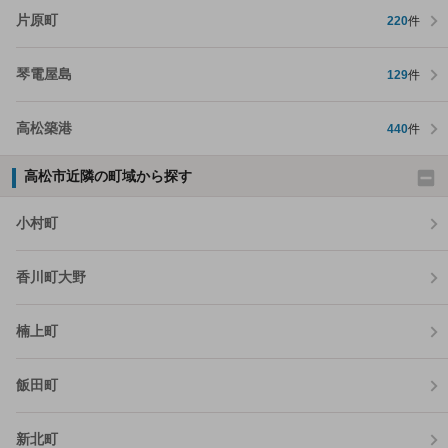
片原町
220
件
琴電屋島
129
件
高松築港
440
件
高松市近隣の町域から探す
小村町
香川町大野
楠上町
飯田町
新北町