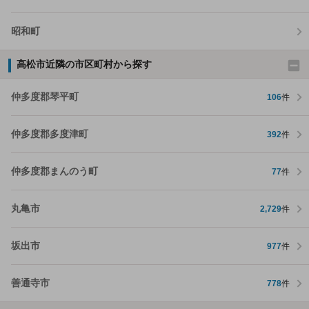
昭和町
高松市近隣の市区町村から探す
仲多度郡琴平町
106
件
仲多度郡多度津町
392
件
仲多度郡まんのう町
77
件
丸亀市
2,729
件
坂出市
977
件
善通寺市
778
件