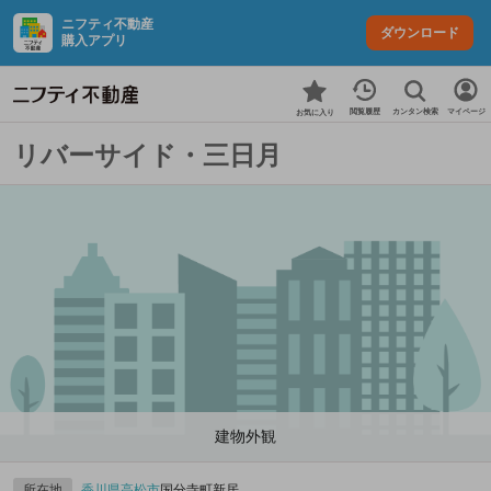
ニフティ不動産
ダウンロード
購入アプリ
カンタン検索
閲覧履歴
マイページ
お気に入り
リバーサイド・三日月
建物外観
所在地
香川県
高松市
国分寺町新居