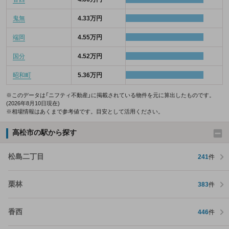
鬼無
4.33万円
端岡
4.55万円
国分
4.52万円
昭和町
5.36万円
※このデータは「ニフティ不動産」に掲載されている物件を元に算出したものです。
(2026年8月10日現在)
※相場情報はあくまで参考値です。目安として活用ください。
高松市の駅から探す
松島二丁目
241
件
栗林
383
件
香西
446
件