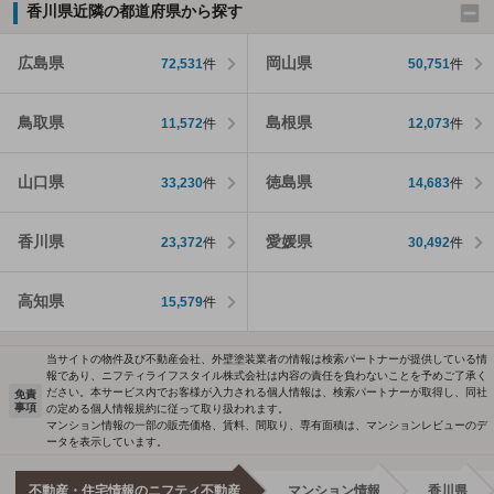
香川県近隣の都道府県から探す
広島県
岡山県
72,531
件
50,751
件
鳥取県
島根県
11,572
件
12,073
件
山口県
徳島県
33,230
件
14,683
件
香川県
愛媛県
23,372
件
30,492
件
高知県
15,579
件
当サイトの物件及び不動産会社、外壁塗装業者の情報は検索パートナーが提供している情
報であり、ニフティライフスタイル株式会社は内容の責任を負わないことを予めご了承く
ださい。本サービス内でお客様が入力される個人情報は、検索パートナーが取得し、同社
免責
事項
の定める個人情報規約に従って取り扱われます。
マンション情報の一部の販売価格、賃料、間取り、専有面積は、マンションレビューのデ
ータを表示しています。
不動産・住宅情報のニフティ不動産
マンション情報
香川県