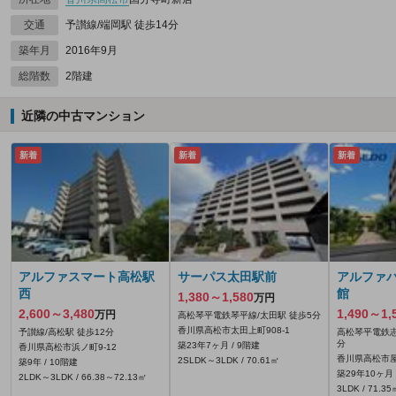
交通
予讃線/端岡駅 徒歩14分
築年月
2016年9月
総階数
2階建
近隣の中古マンション
新着
新着
新着
アルファスマート高松駅
サーパス太田駅前
アルファ
西
館
1,380～1,580
万円
2,600～3,480
1,490～1,
万円
高松琴平電鉄琴平線/太田駅 徒歩5分
香川県高松市太田上町908‐1
予讃線/高松駅 徒歩12分
高松琴平電鉄志
分
築23年7ヶ月 / 9階建
香川県高松市浜ノ町9-12
香川県高松市屋島
2SLDK～3LDK / 70.61㎡
築9年 / 10階建
築29年10ヶ月 
2LDK～3LDK / 66.38～72.13㎡
3LDK / 71.35