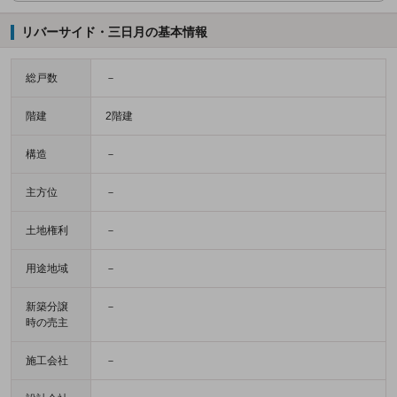
リバーサイド・三日月の基本情報
総戸数
－
階建
2階建
構造
－
主方位
－
土地権利
－
用途地域
－
新築分譲
－
時の売主
施工会社
－