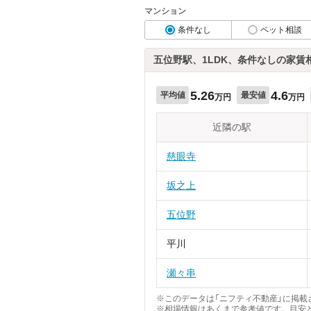
マンション
条件なし
ペット相談
五位野駅、1LDK、条件なしの家賃
5.26
4.6
平均値
最安値
万円
万円
近隣の駅
慈眼寺
坂之上
五位野
平川
瀬々串
※このデータは「ニフティ不動産」に掲載さ
※相場情報はあくまで参考値です。目安