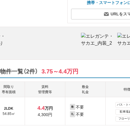
携帯・スマートフォン
URLをス
物件一覧（2件）
3.75～4.4万円
間取り
賃料
敷金
特
専有面積
管理費等
礼金
バス・ト
不要
4.4
敷
万円
2LDK
駐車場
54.85㎡
不要
4,300円
礼
フローリ