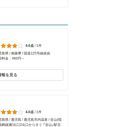
4.0点
/
1件
島県 / 南薩摩 / 国道225号線経由
浴料金：460円～
情報を見る
4.0点
/
1件
島県 / 鹿児島 / 鹿児島市内温泉 / 谷山(指
枕崎線)駅出口2出口からすぐ 「谷山」駅北