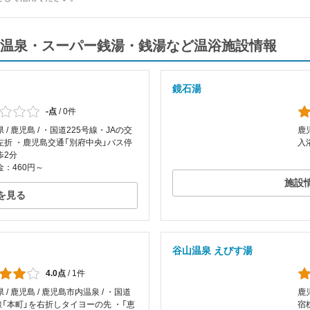
温泉・スーパー銭湯・銭湯など温浴施設情報
鏡石湯
-点
/
0件
 / 鹿児島 / ・国道225号線・JAの交
鹿児
左折 ・鹿児島交通「別府中央」バス停
入
歩2分
：460円～
施設
を見る
谷山温泉 えびす湯
4.0点
/
1件
 / 鹿児島 / 鹿児島市内温泉 / ・国道
鹿児
線「本町」を右折しタイヨーの先 ・「恵
宿