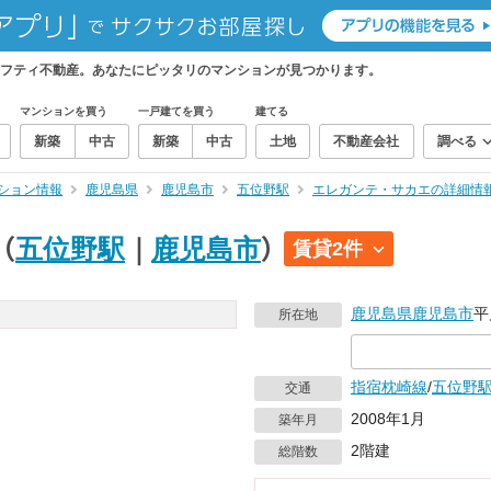
フティ不動産。あなたにピッタリのマンションが見つかります。
マンションを買う
一戸建てを買う
建てる
新築
中古
新築
中古
土地
不動産会社
調べる
ション情報
鹿児島県
鹿児島市
五位野駅
エレガンテ・サカエの詳細情
（
五位野駅
｜
鹿児島市
）
賃貸2件
鹿児島県
鹿児島市
平
所在地
指宿枕崎線
/
五位野
交通
2008年1月
築年月
2階建
総階数