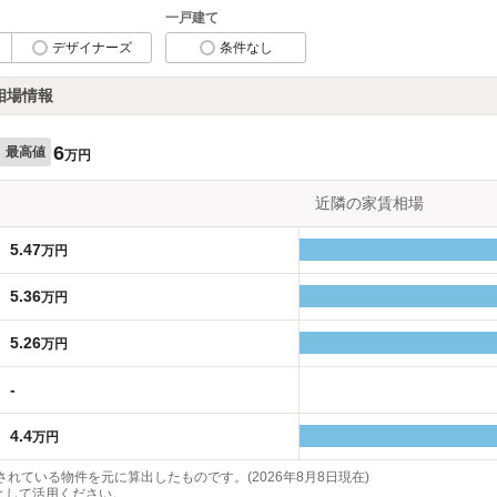
一戸建て
デザイナーズ
条件なし
相場情報
6
最高値
万円
近隣の家賃相場
5.47
万円
5.36
万円
5.26
万円
-
4.4
万円
れている物件を元に算出したものです。(2026年8月8日現在)
として活用ください。